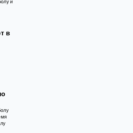
болу и
т в
по
болу
емя
олу