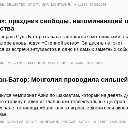
ЖЬ
ОБЩЕСТВО
СПОРТ
МИР
МОНГОЛИЯ
11888
12.06.2026
р»: праздник свободы, напоминающий 
дства
лощадь Сухэ-Батора начала заполняться мотоциклами, ст
аторе вновь подул «Степной ветер». За десять лет этот
я из встречи энтузиастов в одно из самых заметных соб
ЖЬ
СОБЫТИЯ
ТРАНСПОРТ
МОНГОЛИЯ
26402
10.06.2026
н-Батор: Монголия проводила сильне
ился чемпионат Азии по шахматам, который на девять д
ю столицу в один из главных интеллектуальных центров
м зале гостиницы «Баянгол» за игровые доски сели около
ран.
ЖЬ
СОБЫТИЯ
СПОРТ
МОНГОЛИЯ
РОССИЯ
КИТАЙ
25887
08.06.2026