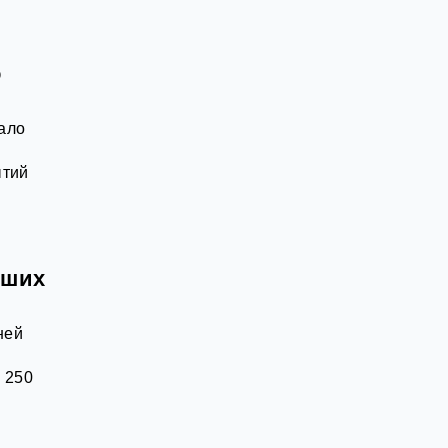
о
ало
ытий
йших
ней
 250