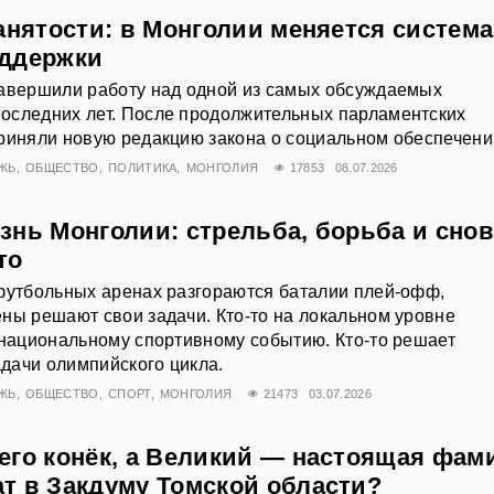
анятости: в Монголии меняется система
оддержки
завершили работу над одной из самых обсуждаемых
оследних лет. После продолжительных парламентских
риняли новую редакцию закона о социальном обеспечени
ЖЬ
ОБЩЕСТВО
ПОЛИТИКА
МОНГОЛИЯ
17853
08.07.2026
знь Монголии: стрельба, борьба и снов
то
футбольных аренах разгораются баталии плей-офф,
ны решают свои задачи. Кто-то на локальном уровне
 национальному спортивному событию. Кто-то решает
дачи олимпийского цикла.
ЖЬ
ОБЩЕСТВО
СПОРТ
МОНГОЛИЯ
21473
03.07.2026
его конёк, а Великий — настоящая фам
т в Закдуму Томской области?