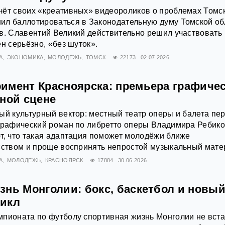
чёт своих «креативных» видеороликов о проблемах Томс
ил баллотироваться в Законодательную думу Томской об
в. Славентий Великий действительно решил участвовать
н серьёзно, «без шуток».
А
ЭКОНОМИКА
МОЛОДЕЖЬ
ТОМСК
22173
02.07.2026
имент Красноярска: премьера графичес
рной сцене
ый культурный вектор: местный театр оперы и балета пе
 графический роман по либретто оперы Владимира Ребик
т, что такая адаптация поможет молодёжи ближе
сством и проще воспринять непростой музыкальный мате
А
МОЛОДЕЖЬ
КРАСНОЯРСК
17884
30.06.2026
знь Монголии: бокс, баскетбол и новы
цикл
пионата по футболу спортивная жизнь Монголии не вста