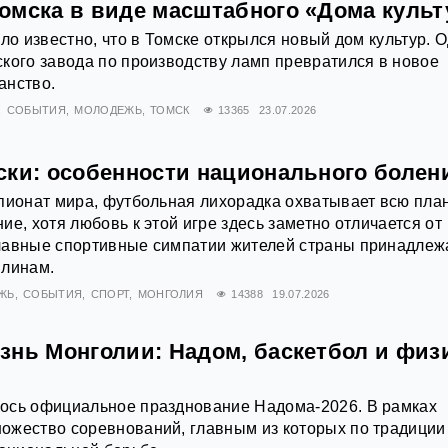
омска в виде масштабного «Дома куль
ало известно, что в Томске открылся новый дом культур. 
кого завода по производству ламп превратился в новое
анство.
СОБЫТИЯ
МОЛОДЕЖЬ
ТОМСК
13365
23.07.2026
ски: особенности национального болен
пионат мира, футбольная лихорадка охватывает всю план
е, хотя любовь к этой игре здесь заметно отличается от
лавные спортивные симпатии жителей страны принадлеж
плинам.
ЖЬ
СОБЫТИЯ
СПОРТ
МОНГОЛИЯ
14388
19.07.2026
знь Монголии: Надом, баскетбол и физ
ось официальное празднование Надома-2026. В рамках
ожество соревнований, главным из которых по традиции