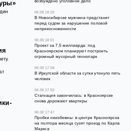
возбуждено уголовное дело
туры»
Один
06.08 18:20
В Новосибирске мужчина предстанет
перед судом за нарушение половой
неприкосновенности
06.08 18:01
Проект за 7,5 миллиарда: под
ия
Красноярском планируют построить
огромный мусорный технопарк
ету.
06.08 17:58
ат
В Иркутской области за сутки утонуло пять
человек
06.08 17:50
Стагнация закончилась: в Красноярске
снова дорожают квартиры
ики-
06.08 17:47
Пробки неизбежны: в центре Красноярска
на полтора месяца сузят проезд по Карла
Маркса