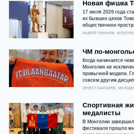
Новая фишка Т
17 июля 2026 года ст
из бывших цехов Томс
общественное простр
АНДРЕЙ ТИХОНОВ
КУЛЬТУРА
ЧМ по-монголь
Когда начинается чем
Монголия не исключени
привычной модели. Г
совсем другим дисци
ЭРНЕСТ БААТЫРЕВ
МОЛОДЕ
Спортивная жи
медалисты
В Монголии завершил
фестиваля прошло мн