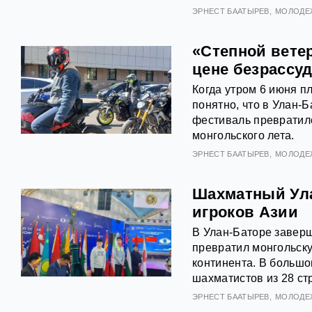
ЭРНЕСТ БААТЫРЕВ
МОЛОДЕ
«Степной вете
цене безрассу
Когда утром 6 июня п
понятно, что в Улан-Б
фестиваль превратилс
монгольского лета.
ЭРНЕСТ БААТЫРЕВ
МОЛОДЕ
Шахматный Ула
игроков Азии
В Улан-Баторе заверш
превратил монгольску
континента. В большо
шахматистов из 28 ст
ЭРНЕСТ БААТЫРЕВ
МОЛОДЕ