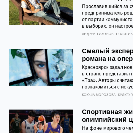
Прославившийся за с
предприниматель реш
от партии коммунисто
в выборах, он настрое
АНДРЕЙ ТИХОНОВ
ПОЛИТИК
Смелый экспер
романа на опе
Красноярск задал нов
в стране представил
«Тэа». Авторы считаю
познакомиться с иску
КСЮША МОРОЗОВА
КУЛЬТУР
Спортивная жи
олимпийский 
На фоне мирового чем