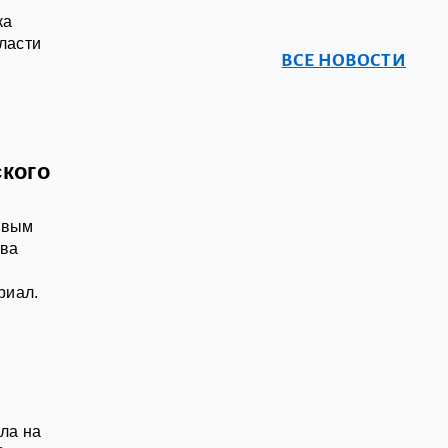
ка
ласти
ВСЕ НОВОСТИ
кого
рвым
ова
риал.
й
ла на