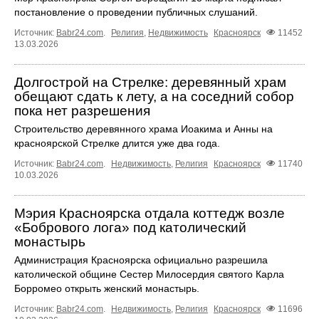
постановление о проведении публичных слушаний.
Источник:
Babr24.com
.
Религия
,
Недвижимость
Красноярск
11452
13.03.2026
Долгострой на Стрелке: деревянный храм
обещают сдать к лету, а на соседний собор
пока нет разрешения
Строительство деревянного храма Иоакима и Анны на
красноярской Стрелке длится уже два года.
Источник:
Babr24.com
.
Недвижимость
,
Религия
Красноярск
11740
10.03.2026
Мэрия Красноярска отдала коттедж возле
«Бобрового лога» под католический
монастырь
Администрация Красноярска официально разрешила
католической общине Сестер Милосердия святого Карла
Борромео открыть женский монастырь.
Источник:
Babr24.com
.
Недвижимость
,
Религия
Красноярск
11696