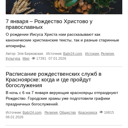
7 января – Рождество Христово у
православных
О рождении Иисуса Христа нам рассказывают как
канонические христианские тексты, так и разные старинные
апокрифы.
Автор: Эля Берковская.
Источник:
Babr24.com
.
История
,
Религия
,
Культура
Мир
17391
07.01.2026
Расписание рождественских служб в
Красноярске: когда и где пройдут
богослужения
В ночь с 6 на 7 января верующие красноярцы отпразднуют
Рождество. Городские храмы уже подготовили графики
праздничных богослужений.
Источник:
Babr24.com
.
Религия
,
Общество
Красноярск
16815
06.01.2026