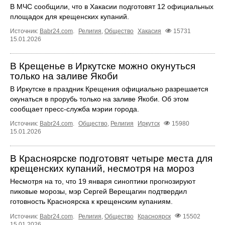
В МЧС сообщили, что в Хакасии подготовят 12 официальных
площадок для крещенских купаний.
Источник:
Babr24.com
.
Религия
,
Общество
Хакасия
15731
15.01.2026
В Крещенье в Иркутске можно окунуться
только на заливе Якоби
В Иркутске в праздник Крещения официально разрешается
окунаться в прорубь только на заливе Якоби. Об этом
сообщает пресс-служба мэрии города.
Источник:
Babr24.com
.
Общество
,
Религия
Иркутск
15980
15.01.2026
В Красноярске подготовят четыре места для
крещенских купаний, несмотря на мороз
Несмотря на то, что 19 января синоптики прогнозируют
пиковые морозы, мэр Сергей Верещагин подтвердил
готовность Красноярска к крещенским купаниям.
Источник:
Babr24.com
.
Религия
,
Общество
Красноярск
15502
15.01.2026