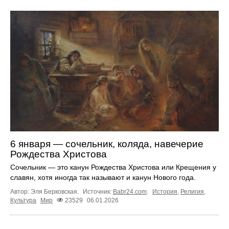
6 января — сочельник, коляда, навечерие
Рождества Христова
Сочельник — это канун Рождества Христова или Крещения у
славян, хотя иногда так называют и канун Нового года.
Автор: Эля Берковская.
Источник:
Babr24.com
.
История
,
Религия
,
Культура
Мир
23529
06.01.2026