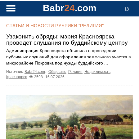
Babr
24
.com
18+
СТАТЬИ И НОВОСТИ РУБРИКИ "РЕЛИГИЯ"
Узаконить обряды: мэрия Красноярска
проведет слушания по буддийскому центру
Администрация Красноярска объявила о проведении
публичных слушаний для оформления земельного участка в
микрорайоне Покровка под нужды буддийского ...
Источник:
Babr24.com
.
Общество
,
Религия
,
Недвижимость
Красноярск
2598
16.07.2026