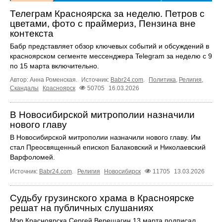
Телеграм Красноярска за неделю. Петров с
цветами, фото с праймериз, Пензина вне
контекста
Бабр представляет обзор ключевых событий и обсуждений в
красноярском сегменте мессенджера Telegram за неделю с 9
по 15 марта включительно.
Автор: Анна Роменская.
Источник:
Babr24.com
.
Политика
,
Религия
,
Скандалы
Красноярск
50705
16.03.2026
В Новосибирской митрополии назначили
нового главу
В Новосибирской митрополии назначили нового главу. Им
стал Преосвященный епископ Балаковский и Николаевский
Варфоломей.
Источник:
Babr24.com
.
Религия
Новосибирск
11705
13.03.2026
Судьбу грузинского храма в Красноярске
решат на публичных слушаниях
Мэр Красноярска Сергей Верещагин 13 марта подписал