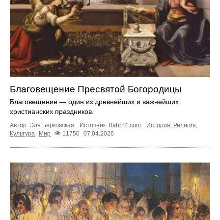
Благовещение Пресвятой Богородицы
Благовещение — один из древнейших и важнейших
христианских праздников.
Автор: Эля Берковская.
Источник:
Babr24.com
.
История
,
Религия
,
Культура
Мир
11750
07.04.2026