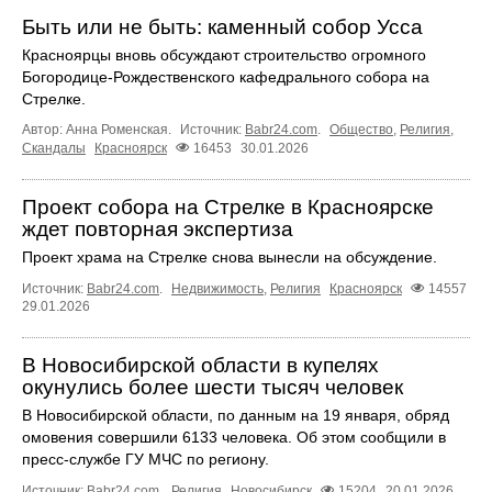
Быть или не быть: каменный собор Усса
Красноярцы вновь обсуждают строительство огромного
Богородице-Рождественского кафедрального собора на
Стрелке.
Автор: Анна Роменская.
Источник:
Babr24.com
.
Общество
,
Религия
,
Скандалы
Красноярск
16453
30.01.2026
Проект собора на Стрелке в Красноярске
ждет повторная экспертиза
Проект храма на Стрелке снова вынесли на обсуждение.
Источник:
Babr24.com
.
Недвижимость
,
Религия
Красноярск
14557
29.01.2026
В Новосибирской области в купелях
окунулись более шести тысяч человек
В Новосибирской области, по данным на 19 января, обряд
омовения совершили 6133 человека. Об этом сообщили в
пресс-службе ГУ МЧС по региону.
Источник:
Babr24.com
.
Религия
Новосибирск
15204
20.01.2026