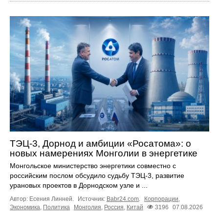
ТЭЦ-3, Дорнод и амбиции «Росатома»: о
новых намерениях Монголии в энергетике
Монгольское министерство энергетики совместно с
российским послом обсудило судьбу ТЭЦ‑3, развитие
урановых проектов в Дорнодском узле и ...
Автор: Есения Линней.
Источник:
Babr24.com
.
Корпорации
,
Экономика
,
Политика
Монголия
,
Россия
,
Китай
3196
07.08.2026