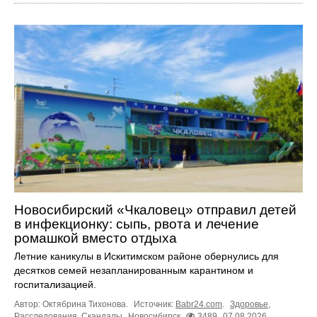
Новосибирский «Чкаловец» отправил детей
в инфекционку: сыпь, рвота и лечение
ромашкой вместо отдыха
Летние каникулы в Искитимском районе обернулись для
десятков семей незапланированным карантином и
госпитализацией.
Автор: Октябрина Тихонова.
Источник:
Babr24.com
.
Здоровье
,
Расследования
,
Скандалы
Новосибирск
3489
07.08.2026