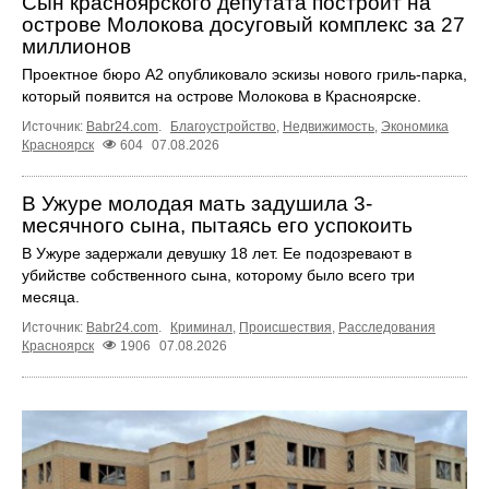
Сын красноярского депутата построит на
острове Молокова досуговый комплекс за 27
миллионов
Проектное бюро А2 опубликовало эскизы нового гриль-парка,
который появится на острове Молокова в Красноярске.
Источник:
Babr24.com
.
Благоустройство
,
Недвижимость
,
Экономика
Красноярск
604
07.08.2026
В Ужуре молодая мать задушила 3-
месячного сына, пытаясь его успокоить
В Ужуре задержали девушку 18 лет. Ее подозревают в
убийстве собственного сына, которому было всего три
месяца.
Источник:
Babr24.com
.
Криминал
,
Происшествия
,
Расследования
Красноярск
1906
07.08.2026