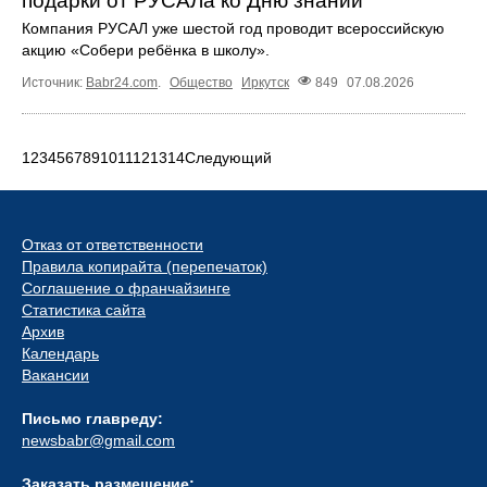
подарки от РУСАЛа ко Дню знаний
Компания РУСАЛ уже шестой год проводит всероссийскую
акцию «Собери ребёнка в школу».
Источник:
Babr24.com
.
Общество
Иркутск
849
07.08.2026
1
2
3
4
5
6
7
8
9
10
11
12
13
14
Следующий
Отказ от ответственности
Правила копирайта (перепечаток)
Соглашение о франчайзинге
Статистика сайта
Архив
Календарь
Вакансии
Письмо главреду:
newsbabr@gmail.com
Заказать размещение: