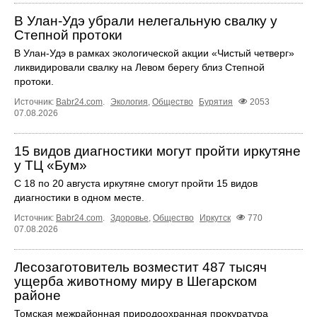
В Улан-Удэ убрали нелегальную свалку у
Степной протоки
В Улан-Удэ в рамках экологической акции «Чистый четверг»
ликвидировали свалку на Левом берегу близ Степной
протоки.
Источник:
Babr24.com
.
Экология
,
Общество
Бурятия
2053
07.08.2026
15 видов диагностики могут пройти иркутяне
у ТЦ «Бум»
С 18 по 20 августа иркутяне смогут пройти 15 видов
диагностики в одном месте.
Источник:
Babr24.com
.
Здоровье
,
Общество
Иркутск
770
07.08.2026
Лесозаготовитель возместит 487 тысяч
ущерба животному миру в Шегарском
районе
Томская межрайонная природоохранная прокуратура