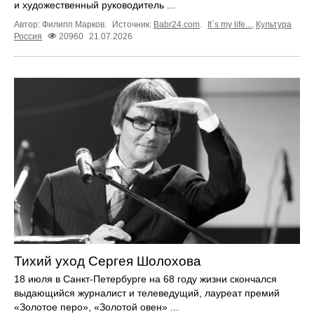
и художественный руководитель ...
Автор: Филипп Марков.
Источник:
Babr24.com
.
It`s my life...
,
Культура
Россия
20960
21.07.2026
Тихий уход Сергея Шолохова
18 июля в Санкт-Петербурге на 68 году жизни скончался
выдающийся журналист и телеведущий, лауреат премий
«Золотое перо», «Золотой овен» ...