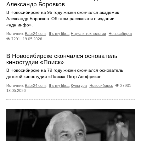
Александр Боровков
В Новосибирске на 95 году жизни скончался академик
Александр Боровков. Об этом рассказали в издании
«ндн.инфо».
Источник:
Babr24.com
.
It`s my life...
,
Наука и технологии
Новосибирск
7291
19.05.2026
В Новосибирске скончался основатель
киностудии «Поиск»
В Новосибирске на 79 году жизни скончался основатель
детской киностудии «Поиск» Петр Анофриков.
Источник:
Babr24.com
.
It`s my life...
,
Культура
Новосибирск
27931
18.05.2026