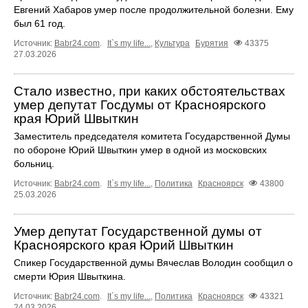
Евгений Хабаров умер после продолжительной болезни. Ему
был 61 год.
Источник:
Babr24.com
.
It`s my life...
,
Культура
Бурятия
43375
27.03.2026
Стало известно, при каких обстоятельствах
умер депутат Госдумы от Красноярского
края Юрий Швыткин
Заместитель председателя комитета Государственной Думы
по обороне Юрий Швыткин умер в одной из московских
больниц.
Источник:
Babr24.com
.
It`s my life...
,
Политика
Красноярск
43800
25.03.2026
Умер депутат Государственной думы от
Красноярского края Юрий Швыткин
Спикер Государственной думы Вячеслав Володин сообщил о
смерти Юрия Швыткина.
Источник:
Babr24.com
.
It`s my life...
,
Политика
Красноярск
43321
24.03.2026