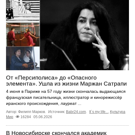
От «Персиполиса» до «Опасного
элемента». Ушла из жизни Маржан Сатрапи
4 июня в Париже на 57 году жизни скончалась выдающаяся
французская писательница, иллюстратор и кинорежиссёр
иранского происхождения, лауреат ...
Автор: Филипп Марков.
Источник:
Babr24.com
.
It`s my life...
,
Культура
Мир
16284
05.06.2026
В Новосибирске скончался академик