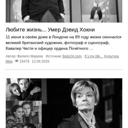
Любите жизнь... Умер Дэвид Хокни
11 июня в своём доме в Лондоне на 89 году жизни скончался
великий британский художник, фотограф и сценограф,
Кавалер Чести и офицер ордена Почётного ...
Автор: Филипп Марков.
Источник:
Babr24.com
.
It`s my life...
,
Культура
Мир
19478
12.06.2026