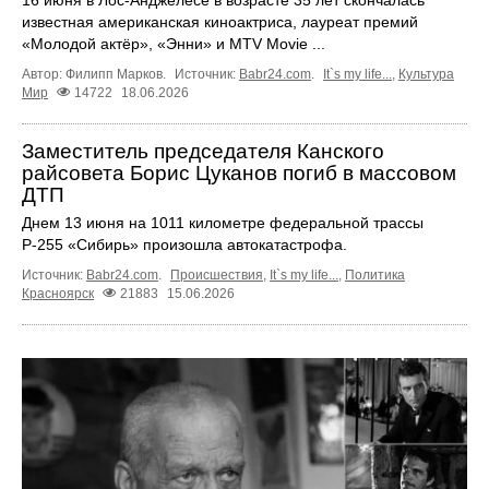
известная американская киноактриса, лауреат премий
«Молодой актёр», «Энни» и MTV Movie ...
Автор: Филипп Марков.
Источник:
Babr24.com
.
It`s my life...
,
Культура
Мир
14722
18.06.2026
Заместитель председателя Канского
райсовета Борис Цуканов погиб в массовом
ДТП
Днем 13 июня на 1011 километре федеральной трассы
Р-255 «Сибирь» произошла автокатастрофа.
Источник:
Babr24.com
.
Происшествия
,
It`s my life...
,
Политика
Красноярск
21883
15.06.2026