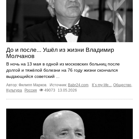
До и после... Ушёл из жизни Владимир
Молчанов
В ночь на 13 мая в одной из московских больниц после
долгой и тяжёлой болезни на 76 году жизни скончался
выдающийся советский ...
Автор: Филипп Марков.
Источник:
Babr24.com
.
It`s my life...
,
Общество
,
Культура
Россия
49073
13.05.2026