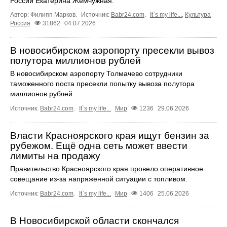
России Екатерина Жемчужная.
Автор: Филипп Марков.
Источник:
Babr24.com
.
It`s my life...
,
Культура
Россия
31862
04.07.2026
В новосибирском аэропорту пресекли вывоз
полутора миллионов рублей
В новосибирском аэропорту Толмачево сотрудники
таможенного поста пресекли попытку вывоза полутора
миллионов рублей.
Источник:
Babr24.com
.
It`s my life...
Мир
1236
29.06.2026
Власти Красноярского края ищут бензин за
рубежом. Ещё одна сеть может ввести
лимиты на продажу
Правительство Красноярского края провело оперативное
совещание из-за напряженной ситуации с топливом.
Источник:
Babr24.com
.
It`s my life...
Мир
1406
25.06.2026
В Новосибирской области скончался