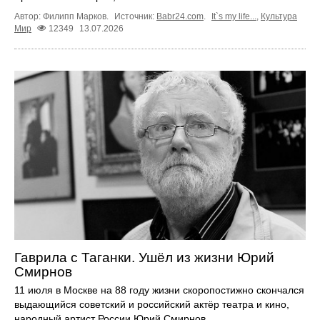
Автор: Филипп Марков.
Источник:
Babr24.com
.
It`s my life...
,
Культура
Мир
12349
13.07.2026
Гаврила с Таганки. Ушёл из жизни Юрий
Смирнов
11 июля в Москве на 88 году жизни скоропостижно скончался
выдающийся советский и российский актёр театра и кино,
народный артист России Юрий Смирнов.