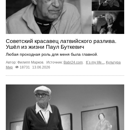
Советский красавец латвийского разлива.
Ушёл из жизни Паул Буткевич
Любая проходная роль для меня была главной.
Автор: Филипп Марков.
Источник:
Babr24.com
.
It`s my life...
,
Культура
Мир
18731
13.06.2026