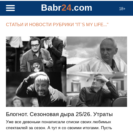
Babr
24
.com
18+
СТАТЬИ И НОВОСТИ РУБРИКИ "IT`S MY LIFE..."
Блогнот. Сезоновая дыра 25/26. Утраты
Уже все девоньки понаписали списки своих любимых
спектаклей за сезон. А тут я со своими итогами. Пусть