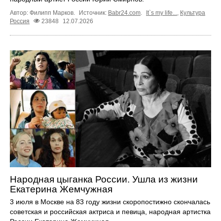
Автор: Филипп Марков.
Источник:
Babr24.com
.
It`s my life...
,
Культура
Россия
23848
12.07.2026
Народная цыганка России. Ушла из жизни
Екатерина Жемчужная
3 июля в Москве на 83 году жизни скоропостижно скончалась
советская и российская актриса и певица, народная артистка