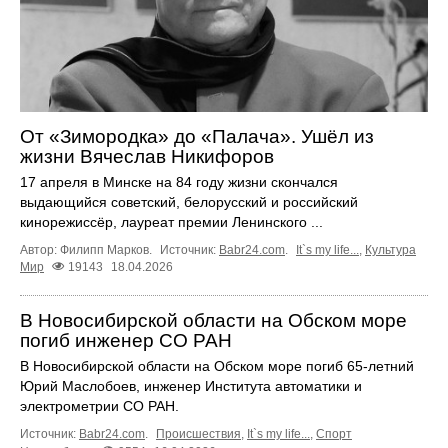
От «Зимородка» до «Палача». Ушёл из
жизни Вячеслав Никифоров
17 апреля в Минске на 84 году жизни скончался
выдающийся советский, белорусский и российский
кинорежиссёр, лауреат премии Ленинского ...
Автор: Филипп Марков.
Источник:
Babr24.com
.
It`s my life...
,
Культура
Мир
19143
18.04.2026
В Новосибирской области на Обском море
погиб инженер СО РАН
В Новосибирской области на Обском море погиб 65-летний
Юрий Маслобоев, инженер Института автоматики и
электрометрии СО РАН.
Источник:
Babr24.com
.
Происшествия
,
It`s my life...
,
Спорт