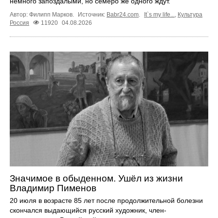
немного запоздалыми, но семеро же одного ждут.
Автор: Филипп Марков.
Источник:
Babr24.com
.
It`s my life...
,
Культура
Россия
11920
04.08.2026
Значимое в обыденном. Ушёл из жизни
Владимир Пименов
20 июля в возрасте 85 лет после продолжительной болезни
скончался выдающийся русский художник, член-