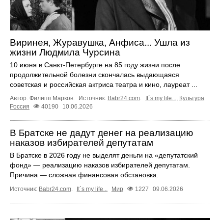
Виринея, Журавушка, Анфиса... Ушла из
жизни Людмила Чурсина
10 июня в Санкт-Петербурге на 85 году жизни после
продолжительной болезни скончалась выдающаяся
советская и российская актриса театра и кино, лауреат ...
Автор: Филипп Марков.
Источник:
Babr24.com
.
It`s my life...
,
Культура
Россия
40190
10.06.2026
В Братске не дадут денег на реализацию
наказов избирателей депутатам
В Братске в 2026 году не выделят деньги на «депутатский
фонд» — реализацию наказов избирателей депутатам.
Причина — сложная финансовая обстановка.
Источник:
Babr24.com
.
It`s my life...
Мир
1227
09.06.2026