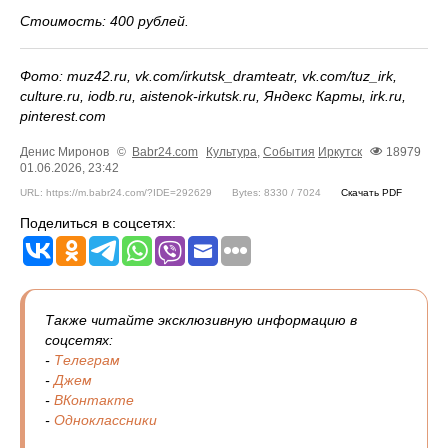
Стоимость: 400 рублей.
Фото: muz42.ru, vk.com/irkutsk_dramteatr, vk.com/tuz_irk,
culture.ru, iodb.ru, aistenok-irkutsk.ru, Яндекс Карты, irk.ru,
pinterest.com
Денис Миронов
©
Babr24.com
Культура
,
События
Иркутск
18979
01.06.2026, 23:42
URL: https://m.babr24.com/?IDE=292629
Bytes: 8330 / 7024
Скачать PDF
Поделиться в соцсетях:
Также читайте эксклюзивную информацию в
соцсетях:
-
Телеграм
-
Джем
-
ВКонтакте
-
Одноклассники