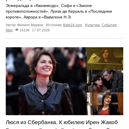
Эсмеральда в «Квазимодо», Софи в «Законе
противоположностей», Луиза де Керуаль в «Последнем
короле», Аврора в «Вавилоне Н.Э.
Автор: Филипп Марков.
Источник:
Babr24.com
.
Культура
,
События
Мир
16106
17.07.2026
Люся из Сбербанка. К юбилею Ирен Жакоб