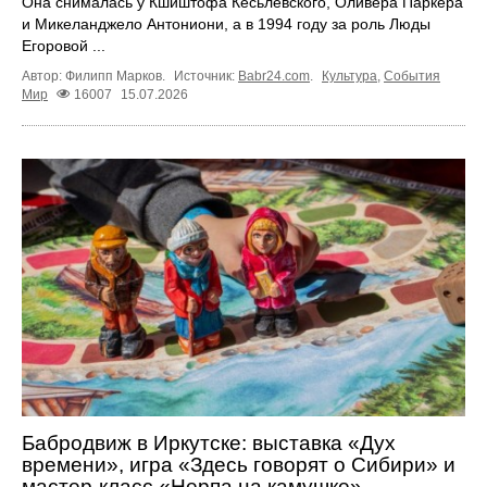
Она снималась у Кшиштофа Кесьлёвского, Оливера Паркера
и Микеланджело Антониони, а в 1994 году за роль Люды
Егоровой ...
Автор: Филипп Марков.
Источник:
Babr24.com
.
Культура
,
События
Мир
16007
15.07.2026
Бабродвиж в Иркутске: выставка «Дух
времени», игра «Здесь говорят о Сибири» и
мастер-класс «Нерпа на камушке»