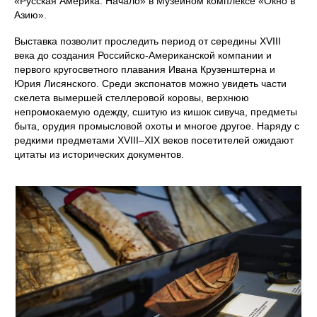
«Русская Америка. Начало» в Музейном комплексе «Окно в
Азию».
Выставка позволит проследить период от середины XVIII
века до создания Российско-Американской компании и
первого кругосветного плавания Ивана Крузенштерна и
Юрия Лисянского. Среди экспонатов можно увидеть части
скелета вымершей стеллеровой коровы, верхнюю
непромокаемую одежду, сшитую из кишок сивуча, предметы
быта, орудия промысловой охоты и многое другое. Наряду с
редкими предметами XVIII–XIX веков посетителей ожидают
цитаты из исторических документов.