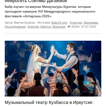
нейросеть Соёлмы Дагаевой
Бабр изучил госзакупки Минкультуры Бурятии, которые
проходили накануне XVI Международного национального
фестиваля «Алтаргана-2026».
Автор: Виктор Кулагин.
Источник:
Babr24.com
.
Культура
,
Экономика
,
Расследования
Бурятия
,
Иркутск
,
Монголия
35204
07.07.2026
Музыкальный театр Кузбасса в Иркутске: