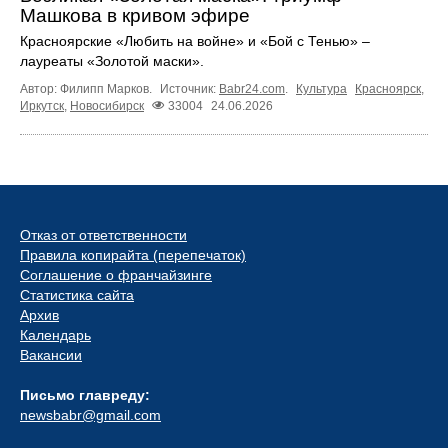
Машкова в кривом эфире
Красноярские «Любить на войне» и «Бой с Тенью» –
лауреаты «Золотой маски».
Автор: Филипп Марков.
Источник:
Babr24.com
.
Культура
Красноярск
,
Иркутск
,
Новосибирск
33004
24.06.2026
Отказ от ответственности
Правила копирайта (перепечаток)
Соглашение о франчайзинге
Статистика сайта
Архив
Календарь
Вакансии
Письмо главреду:
newsbabr@gmail.com