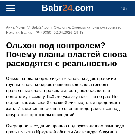
Babr
24
.com
18+
Анна Моль
©
Babr24.com
Экология
,
Экономика
,
Благоустройство
Иркутск
,
Байкал
49380
02.04.2026, 19:43
Ольхон под контролем?
Почему планы властей снова
расходятся с реальностью
Ольхон снова «нормализуют». Снова создают рабочие
группы, снова собирают чиновников, снова говорят
правильные слова про системность, безопасность и
подготовку к сезону. Всё это уже звучало — и не раз. Но
остров, как жил своей сложной жизнью, так и продолжает
жить. И кажется, не очень-то спешит подстраиваться под
аккуратные протоколы совещаний.
Очередное заседание прошло под руководством зампреда
правительства Иркутской области Александра Анчугина.