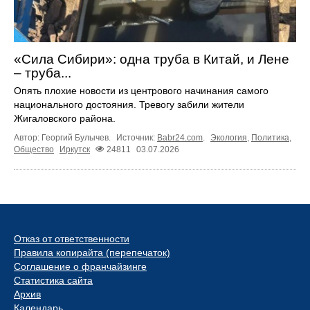
«Сила Сибири»: одна труба в Китай, и Лене
– труба...
Опять плохие новости из центрового начинания самого
национального достояния. Тревогу забили жители
Жигаловского района.
Автор: Георгий Булычев.
Источник:
Babr24.com
.
Экология
,
Политика
,
Общество
Иркутск
24811
03.07.2026
Отказ от ответственности
Правила копирайта (перепечаток)
Соглашение о франчайзинге
Статистика сайта
Архив
Календарь