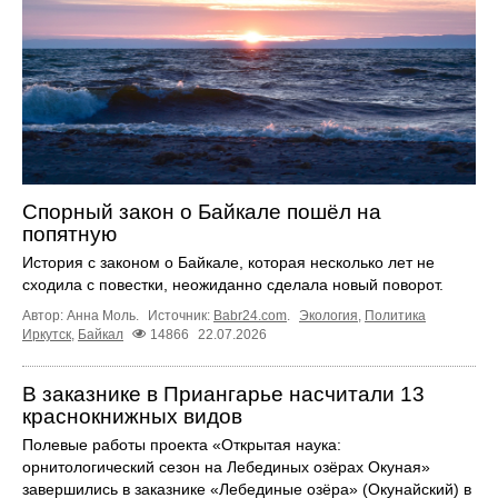
Спорный закон о Байкале пошёл на
попятную
История с законом о Байкале, которая несколько лет не
сходила с повестки, неожиданно сделала новый поворот.
Автор: Анна Моль.
Источник:
Babr24.com
.
Экология
,
Политика
Иркутск
,
Байкал
14866
22.07.2026
В заказнике в Приангарье насчитали 13
краснокнижных видов
Полевые работы проекта «Открытая наука:
орнитологический сезон на Лебединых озёрах Окуная»
завершились в заказнике «Лебединые озёра» (Окунайский) в