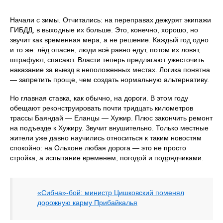
Начали с зимы. Отчитались: на переправах дежурят экипажи
ГИБДД, в выходные их больше. Это, конечно, хорошо, но
звучит как временная мера, а не решение. Каждый год одно
и то же: лёд опасен, люди всё равно едут, потом их ловят,
штрафуют, спасают. Власти теперь предлагают ужесточить
наказание за выезд в неположенных местах. Логика понятна
— запретить проще, чем создать нормальную альтернативу.
Но главная ставка, как обычно, на дороги. В этом году
обещают реконструировать почти тридцать километров
трассы Баяндай — Еланцы — Хужир. Плюс закончить ремонт
на подъезде к Хужиру. Звучит внушительно. Только местные
жители уже давно научились относиться к таким новостям
спокойно: на Ольхоне любая дорога — это не просто
стройка, а испытание временем, погодой и подрядчиками.
«Сибна»-бой: министр Цишковский поменял
дорожную карму Прибайкалья