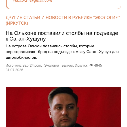
irkbabr24@gmail.com
ДРУГИЕ СТАТЬИ И НОВОСТИ В РУБРИКЕ "ЭКОЛОГИЯ"
(ИРКУТСК)
На Ольхоне поставили столбы на подъезде
к Саган-Хушуну
На острове Ольхон появились столбы, которые
перегораживают брод на подъезде к мысу Саган-Хушун для
автомобилистов.
Источник:
Babr24.com
.
Экология
Байкал
,
Иркутск
4945
31.07.2026