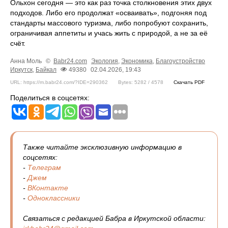
Ольхон сегодня — это как раз точка столкновения этих двух
подходов. Либо его продолжат «осваивать», подгоняя под
стандарты массового туризма, либо попробуют сохранить,
ограничивая аппетиты и учась жить с природой, а не за её
счёт.
Анна Моль
©
Babr24.com
Экология
,
Экономика
,
Благоустройство
Иркутск
,
Байкал
49380
02.04.2026, 19:43
URL: https://m.babr24.com/?IDE=290362
Bytes: 5282 / 4578
Скачать PDF
Поделиться в соцсетях:
Также читайте эксклюзивную информацию в
соцсетях:
-
Телеграм
-
Джем
-
ВКонтакте
-
Одноклассники
Связаться с редакцией Бабра в Иркутской области: