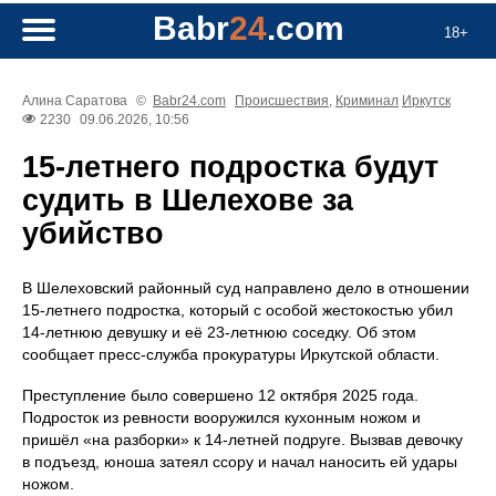
Babr
24
.com
18+
Алина Саратова
©
Babr24.com
Происшествия
,
Криминал
Иркутск
2230
09.06.2026, 10:56
15‑летнего подростка будут
судить в Шелехове за
убийство
В Шелеховский районный суд направлено дело в отношении
15‑летнего подростка, который с особой жестокостью убил
14‑летнюю девушку и её 23‑летнюю соседку. Об этом
сообщает пресс‑служба прокуратуры Иркутской области.
Преступление было совершено 12 октября 2025 года.
Подросток из ревности вооружился кухонным ножом и
пришёл «на разборки» к 14‑летней подруге. Вызвав девочку
в подъезд, юноша затеял ссору и начал наносить ей удары
ножом.