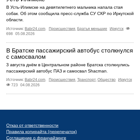
В Усть‑Илимске на девятилетнего мальчика напала стая
собак. Об этом сообщила пресс‑служба СУ СКР по Иркутской
области.
Источник:
Babr24.com
.
Происшествия
,
Братья меньшие
Иркутск
698
05.08.2026
В Братске пассажирский автобус столкнулся
с самосвалом
3 августа днём в Центральном районе Братска столкнулись
пассажирский автобус ПАЗ и самосвал Shacman.
Источник:
Babr24.com
.
Происшествия
,
Транспорт
,
Общество
Иркутск
723
04.08.2026
Отказ от ответственности
Правила копирайта (перепечаток)
Соглашение о франчайзинге