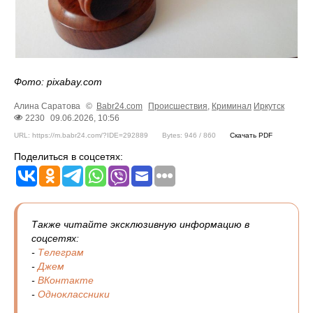
Фото: pixabay.com
Алина Саратова
©
Babr24.com
Происшествия
,
Криминал
Иркутск
2230
09.06.2026, 10:56
URL: https://m.babr24.com/?IDE=292889
Bytes: 946 / 860
Скачать PDF
Поделиться в соцсетях:
Также читайте эксклюзивную информацию в
соцсетях:
-
Телеграм
-
Джем
-
ВКонтакте
-
Одноклассники