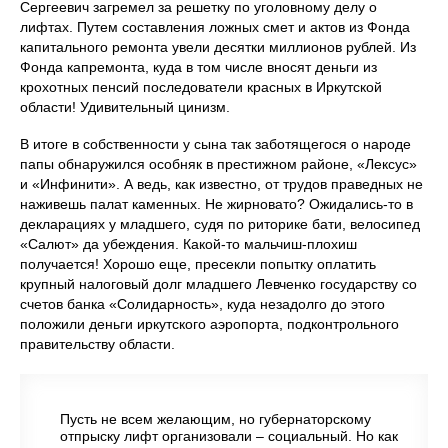
Сергеевич загремел за решетку по уголовному делу о
лифтах. Путем составления ложных смет и актов из Фонда
капитального ремонта увели десятки миллионов рублей. Из
Фонда капремонта, куда в том числе вносят деньги из
крохотных пенсий последователи красных в Иркутской
области! Удивительный цинизм.
В итоге в собственности у сына так заботящегося о народе
папы обнаружился особняк в престижном районе, «Лексус»
и «Инфинити». А ведь, как известно, от трудов праведных не
наживешь палат каменных. Не жирновато? Ожидались-то в
декларациях у младшего, судя по риторике бати, велосипед
«Салют» да убеждения. Какой-то мальчиш-плохиш
получается! Хорошо еще, пресекли попытку оплатить
крупный налоговый долг младшего Левченко государству со
счетов банка «Солидарность», куда незадолго до этого
положили деньги иркутского аэропорта, подконтрольного
правительству области.
Пусть не всем желающим, но губернаторскому
отпрыску лифт организовали – социальный. Но как