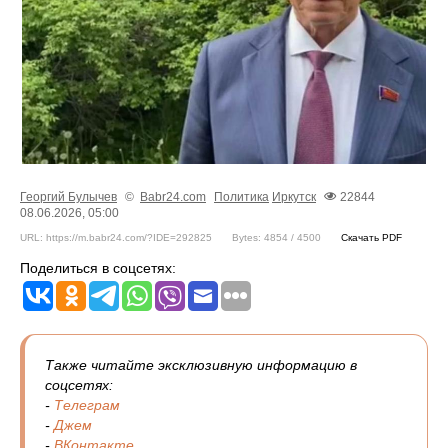
Георгий Булычев
©
Babr24.com
Политика
Иркутск
22844
08.06.2026, 05:00
URL: https://m.babr24.com/?IDE=292825
Bytes: 4854 / 4500
Скачать PDF
Поделиться в соцсетях:
Также читайте эксклюзивную информацию в
соцсетях:
-
Телеграм
-
Джем
-
ВКонтакте