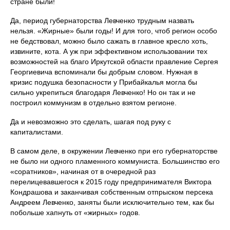
стране были!
Да, период губернаторства Левченко трудным назвать
нельзя. «Жирные» были годы! И для того, чтоб регион особо
не бедствовал, можно было сажать в главное кресло хоть,
извините, кота. А уж при эффективном использовании тех
возможностей на благо Иркутской области правление Сергея
Георгиевича вспоминали бы добрым словом. Нужная в
кризис подушка безопасности у Прибайкалья могла бы
сильно укрепиться благодаря Левченко! Но он так и не
построил коммунизм в отдельно взятом регионе.
Да и невозможно это сделать, шагая под руку с
капиталистами.
В самом деле, в окружении Левченко при его губернаторстве
не было ни одного пламенного коммуниста. Большинство его
«соратников», начиная от в очередной раз
перелицевавшегося к 2015 году предпринимателя Виктора
Кондрашова и заканчивая собственным отпрыском персека
Андреем Левченко, заняты были исключительно тем, как бы
побольше хапнуть от «жирных» годов.