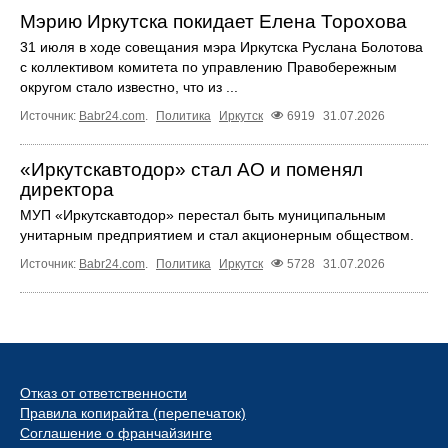
Мэрию Иркутска покидает Елена Торохова
31 июля в ходе совещания мэра Иркутска Руслана Болотова
с коллективом комитета по управлению Правобережным
округом стало известно, что из ...
Источник:
Babr24.com
.
Политика
Иркутск
6919
31.07.2026
«Иркутскавтодор» стал АО и поменял
директора
МУП «Иркутскавтодор» перестал быть муниципальным
унитарным предприятием и стал акционерным обществом.
Источник:
Babr24.com
.
Политика
Иркутск
5728
31.07.2026
Отказ от ответственности
Правила копирайта (перепечаток)
Соглашение о франчайзинге