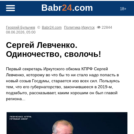
Babr
24
.com
18+
Георгий Булычев
©
Babr24.com
Политика
Иркутск
22844
08.06.2026, 05:00
Сергей Левченко.
Одиночество, сволочь!
Первый секретарь Иркутского обкома КПРФ Сергей
Левченко, которому во что бы то ни стало надо попасть в
новый созыв Госдумы, старается изо всех сил. Пользуясь
тем, что его губернаторство, закончившееся в 2019-м,
подзабыто, рассказывает, каким хорошим он был главой
региона...