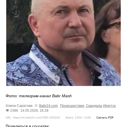
Фото: телеграм-канал Babr Mash
Алина Саратова
©
Babr24.com
Происшествия
,
Скандалы
Иркутск
2396
14.05.2026, 16:28
URL: https://m.babr24.com/?IDE=291916
Bytes: 1206 / 1108
Скачать PDF
Поделиться в соцсетях: