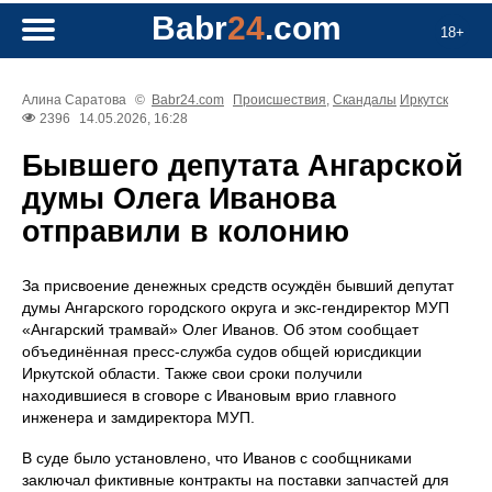
Babr
24
.com
18+
Алина Саратова
©
Babr24.com
Происшествия
,
Скандалы
Иркутск
2396
14.05.2026, 16:28
Бывшего депутата Ангарской
думы Олега Иванова
отправили в колонию
За присвоение денежных средств осуждён бывший депутат
думы Ангарского городского округа и экс‑гендиректор МУП
«Ангарский трамвай» Олег Иванов. Об этом сообщает
объединённая пресс‑служба судов общей юрисдикции
Иркутской области. Также свои сроки получили
находившиеся в сговоре с Ивановым врио главного
инженера и замдиректора МУП.
В суде было установлено, что Иванов с сообщниками
заключал фиктивные контракты на поставки запчастей для