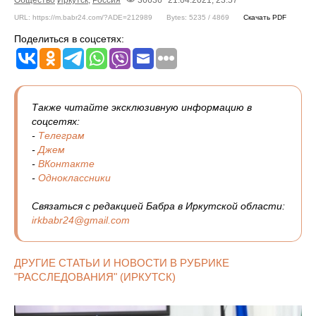
Общество
Иркутск
,
Россия
36636
21.04.2021, 23:57
URL: https://m.babr24.com/?ADE=212989
Bytes: 5235 / 4869
Скачать PDF
Поделиться в соцсетях:
Также читайте эксклюзивную информацию в
соцсетях:
-
Телеграм
-
Джем
-
ВКонтакте
-
Одноклассники
Связаться с редакцией Бабра в Иркутской области:
irkbabr24@gmail.com
ДРУГИЕ СТАТЬИ И НОВОСТИ В РУБРИКЕ
"РАССЛЕДОВАНИЯ" (ИРКУТСК)