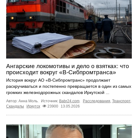
Ангарские локомотивы и дело о взятках: что
происходит вокруг «В-Сибпромтранса»
История вокруг АО «В-Сибпромтранс» продолжает
раскручиваться и постепенно превращается в один из самых
громких железнодорожных скандалов Иркутской ...
Автор: Анна Моль.
Источник:
Babr24.com
.
Расследования
,
Транспорт
,
Скандалы
Иркутск
23900
13.05.2026