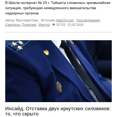
В Школе-интернат № 19 г. Тайшета сложилась чрезвычайная
ситуация, требующая немедленного вмешательства
надзорных органов.
Автор: Ярослава Грин.
Источник:
Babr24.com
.
Расследования
,
Скандалы
,
Политика
Иркутск
32733
22.02.2026
Инсайд. Отставка двух иркутских силовиков:
то, что скрыто