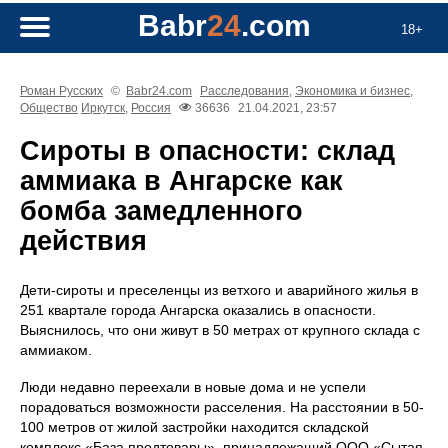
Babr
24
.com
18+
Роман Русских
©
Babr24.com
Расследования
,
Экономика и бизнес
,
Общество
Иркутск
,
Россия
36636
21.04.2021, 23:57
Сироты в опасности: склад
аммиака в Ангарске как
бомба замедленного
действия
Дети-сироты и преселенцы из ветхого и аварийного жилья в
251 квартале города Ангарска оказались в опасности.
Выяснилось, что они живут в 50 метрах от крупного склада с
аммиаком.
Люди недавно переехали в новые дома и не успели
порадоваться возможности расселения. На расстоянии в 50-
100 метров от жилой застройки находится складской
комплекс «База продтовары», принадлежащий ООО «Сытая