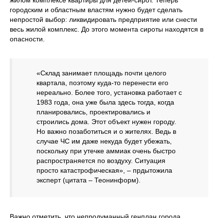
жилом комплексе квартиры для детей-сирот. Теперь
городским и областным властям нужно будет сделать
непростой выбор: ликвидировать предприятие или снести
весь жилой комплекс. До этого момента сироты находятся в
опасности.
«Склад занимает площадь почти целого
квартала, поэтому куда-то перенести его
нереально. Более того, установка работает с
1983 года, она уже была здесь тогда, когда
планировались, проектировались и
строились дома. Этот объект нужен городу.
Но важно позаботиться и о жителях. Ведь в
случае ЧС им даже некуда будет убежать,
поскольку при утечке аммиак очень быстро
распространяется по воздуху. Ситуация
просто катастрофическая», – прдытожила
эксперт (цитата – Теонинформ).
Важно отметить, что непродуманный генплан города