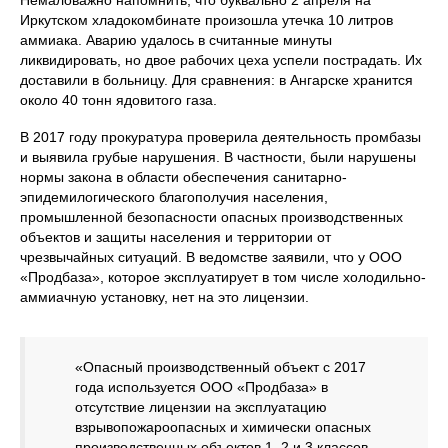
Немаловажно напомнить, что буквально 2 апреля на
Иркутском хладокомбинате произошла утечка 10 литров
аммиака. Аварию удалось в считанные минуты
ликвидировать, но двое рабочих цеха успели пострадать. Их
доставили в больницу. Для сравнения: в Ангарске хранится
около 40 тонн ядовитого газа.
В 2017 году прокуратура проверила деятельность промбазы
и выявила грубые нарушения. В частности, были нарушены
нормы закона в области обеспечения санитарно-
эпидемилогического благополучия населения,
промышленной безопасности опасных производственных
объектов и защиты населения и территории от
чрезвычайных ситуаций. В ведомстве заявили, что у ООО
«Продбаза», которое эксплуатирует в том числе холодильно-
аммиачную установку, нет на это лицензии.
«Опасный производственный объект с 2017
года используется ООО «Продбаза» в
отсутствие лицензии на эксплуатацию
взрывопожароопасных и химически опасных
производственных объектов 1, 2 и 3 классов