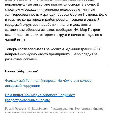
неравнодушные ангарчане пытаются оспорить в суде. В
спешном утверждении генплана подозревают личную
заинтересованность мэра-единоросса Сергея Петрова. Дело
в том, что когда город и район реорганизовали в единый
городской округ, все наработки, планы и документы
загадочным образом исчезли, сообщает ИА. Мэр Петров
стал «главным архитектором» округа и начал отнюдь не с
чистой игры.
Теперь косяк всплывает за косяком. Администрации АГО
непременно нужно что-то предпринять. Бабр следит за
развитием событий.
Ранее Бабр писал:
Фальшивый Генплан Ангарска. На чём стоит колосс
ангарской коррупции
Нам пишут. Как мэрия Ангарска нарушает
градостроительные нормы
Роман Русских
©
Babr24.com
Расследования
,
Экономика и бизнес
,