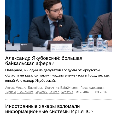
Александр Якубовский: большая
байкальская афера?
Наверное, ни один из депутатов Госдумы от Иркутской
области не казался таким чуждым элементом в Госдуме, как
юный Александр Якубовский.
Автор: Михаил Бломберг.
Источник:
Babr24.com
.
Расследования
,
Туризм
,
Экономика
Иркутск
,
Байкал
,
Бурятия
76484
16.03.2026
Иностранные хакеры взломали
информационные системы ИрГУПС?