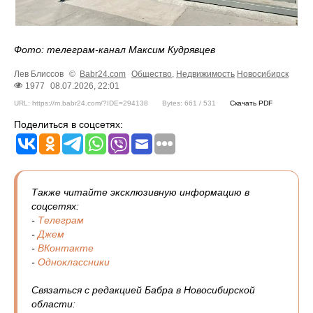
Фото: телеграм-канал Максим Кудрявцев
Лев Блиссов
©
Babr24.com
Общество
,
Недвижимость
Новосибирск
1977
08.07.2026, 22:01
URL: https://m.babr24.com/?IDE=294138
Bytes: 661 / 531
Скачать PDF
Поделиться в соцсетях:
Также читайте эксклюзивную информацию в
соцсетях:
-
Телеграм
-
Джем
-
ВКонтакте
-
Одноклассники
Связаться с редакцией Бабра в Новосибирской
области: