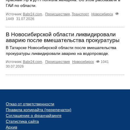
ГАИ по области.
Источник:
Babr24.com
.
Происшествия
,
Транспорт
Новосибирск
1449
31.07.2026
В Новосибирской области ликвидировали
аварию после вмешательства прокуратуры
В Татарске Новосибирской области после вмешательства
прокуратуры ликвидировали аварию на водопроводе.
Источник:
Babr24.com
.
Происшествия
Новосибирск
1041
30.07.2026
Отказ от ответственности
Правила копирайта (перепечаток)
Соглашение о франчайзинге
Статистика сайта
Архив