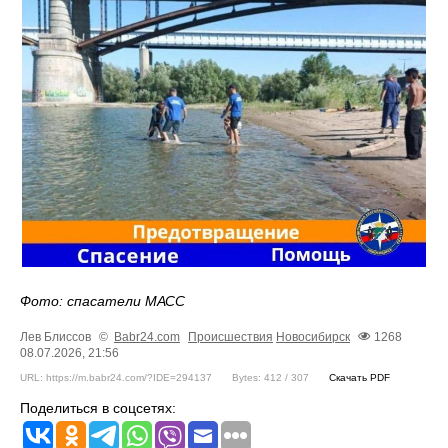
Фото: спасатели МАСС
Лев Блиссов
©
Babr24.com
Происшествия
Новосибирск
1268
08.07.2026, 21:56
URL: https://m.babr24.com/?IDE=294137
Bytes: 412 / 307
Скачать PDF
Поделиться в соцсетях: