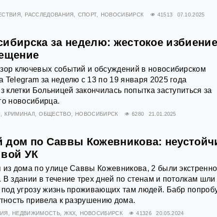
ЕСТВИЯ
РАССЛЕДОВАНИЯ
СПОРТ
НОВОСИБИРСК
41513
07.10.2025
сибирска за неделю: жестокое избиени
рещение
бзор ключевых событий и обсуждений в новосибирском
 Telegram за неделю с 13 по 19 января 2025 года
из клетки Больницей закончилась попытка заступиться за
го новосибирца.
Я
КРИМИНАЛ
ОБЩЕСТВО
НОВОСИБИРСК
6280
21.01.2025
 дом по Саввы Кожевникова: неустойч
ивой УК
 из дома по улице Саввы Кожевникова, 2 были экстренн
 В здании в течение трех дней по стенам и потолкам шли
 под угрозу жизнь проживающих там людей. Бабр попроб
атность привела к разрушению дома.
ВИЯ
НЕДВИЖИМОСТЬ
ЖКХ
НОВОСИБИРСК
41326
20.05.2024