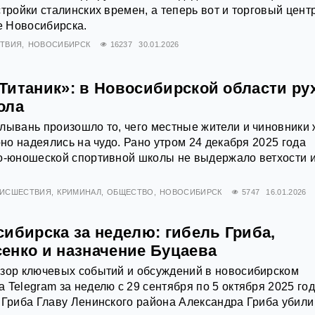
тройки сталинских времен, а теперь вот и торговый цент
 Новосибирска.
ТВИЯ
НОВОСИБИРСК
16237
30.01.2026
Титаник»: в Новосибирской области ру
ола
лывань произошло то, чего местные жители и чиновники
рно надеялись на чудо. Рано утром 24 декабря 2025 года
ко-юношеской спортивной школы не выдержало ветхости 
ИСШЕСТВИЯ
КРИМИНАЛ
ОБЩЕСТВО
НОВОСИБИРСК
5747
16.01.2026
ибирска за неделю: гибель Гриба,
енко и назначение Буцаева
бзор ключевых событий и обсуждений в новосибирском
 Telegram за неделю с 29 сентября по 5 октября 2025 го
 Гриба Главу Ленинского района Александра Гриба убили