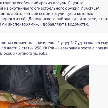
я группу особей сибирских косуль. С целью
ёл из охотничьего огнестрельного оружия ИЖ-27ЕМ
аконно добыл четыре особи косули, туши которых
 одного из сёл Доволенского района, где и впоследстви
ми инспекторами», – добавляют в ведомстве.
ностью возместил причиненный ущерб. Суд назначил ем
 по части 2 статьи 258 УК РФ – незаконная охота с прим
м особо крупного ущерба.