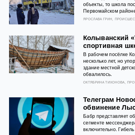
объекты, то школа пос
Первомайском районе
ЯРОСЛАВА ГРИН
ПРОИСШЕС
Колыванский «
спортивная шк
В рабочем посёлке Ко
несколько лет, но упо
здание местной детс
обвалилось.
ОКТЯБРИНА ТИХОНОВА
ПРО
Телеграм Новос
обвинение Лыс
Бабр представляет о
сегменте мессенджера
включительно. Гибель