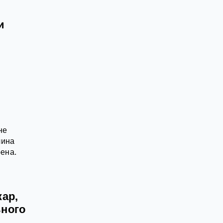
и
не
чина
рена.
ар,
ьного