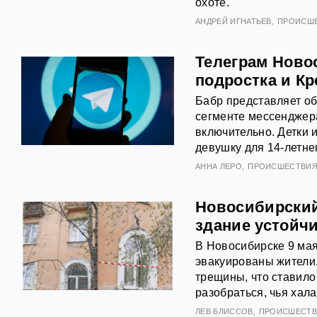
охоте.
АНДРЕЙ ИГНАТЬЕВ
ПРОИСШ
Телеграм Ново
подростка и К
Бабр представляет о
сегменте мессенджера
включительно. Детки 
девушку для 14-летне
АННА ЛЕРО
ПРОИСШЕСТВИ
Новосибирский
здание устойч
В Новосибирске 9 мая
эвакуированы жители.
трещины, что ставило
разобраться, чья хал
ЛЕВ БЛИССОВ
ПРОИСШЕСТ