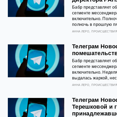
Бабр представляет о
сегменте мессенджера
включительно. Полноч
полночь в прошлую пя
АННА ЛЕРО
ПРОИСШЕСТВИ
Телеграм Новос
помешательств
Бабр представляет о
сегменте мессенджера
включительно. Недел
выдалась жаркой, нес
АННА ЛЕРО
ПРОИСШЕСТВИ
Телеграм Ново
Терешковой и г
принадлежавше