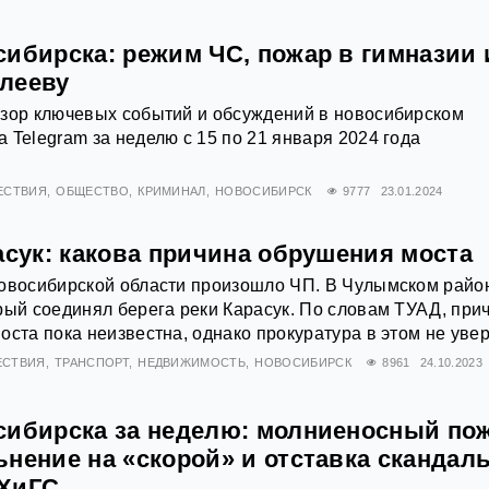
сибирска: режим ЧС, пожар в гимназии 
лееву
бзор ключевых событий и обсуждений в новосибирском
 Telegram за неделю с 15 по 21 января 2024 года
ЕСТВИЯ
ОБЩЕСТВО
КРИМИНАЛ
НОВОСИБИРСК
9777
23.01.2024
асук: какова причина обрушения моста
Новосибирской области произошло ЧП. В Чулымском райо
рый соединял берега реки Карасук. По словам ТУАД, при
оста пока неизвестна, однако прокуратура в этом не уве
ЕСТВИЯ
ТРАНСПОРТ
НЕДВИЖИМОСТЬ
НОВОСИБИРСК
8961
24.10.2023
сибирска за неделю: молниеносный пож
нение на «скорой» и отставка скандал
НХиГС