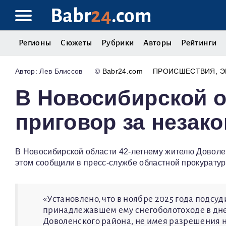
Babr
24
.com
Регионы
Сюжеты
Рубрики
Авторы
Рейтинги
Лев Блиссов
©
Babr24.com
ПРОИСШЕСТВИЯ
Э
В Новосибирской 
приговор за незак
В Новосибирской области 42-летнему жителю Доволен
этом сообщили в пресс-службе областной прокуратур
«Установлено, что в ноябре 2025 года подс
принадлежавшем ему снегоболотоходе в дне
Доволенского района, не имея разрешения 