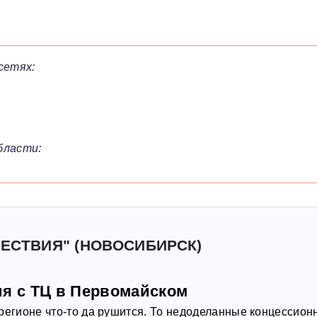
сетях:
бласти:
ШЕСТВИЯ" (НОВОСИБИРСК)
ия с ТЦ в Первомайском
регионе что-то да рушится. То недоделанные концессион