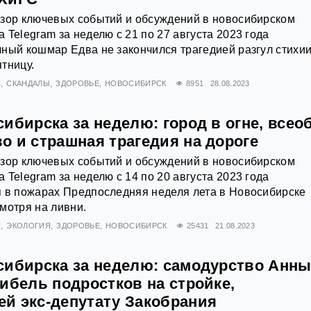
бзор ключевых событий и обсуждений в новосибирском
 Telegram за неделю с 21 по 27 августа 2023 года
ный кошмар Едва не закончился трагедией разгул стихии
тницу.
Я
СКАНДАЛЫ
ЗДОРОВЬЕ
НОВОСИБИРСК
8951
28.08.2023
ибирска за неделю: город в огне, всео
о и страшная трагедия на дороге
бзор ключевых событий и обсуждений в новосибирском
 Telegram за неделю с 14 по 20 августа 2023 года
я в пожарах Предпоследняя неделя лета в Новосибирске
мотря на ливни.
Я
ЭКОЛОГИЯ
ЗДОРОВЬЕ
НОВОСИБИРСК
25431
21.08.2023
сибирска за неделю: самодурство Анн
ибель подростков на стройке,
й экс-депутату Закобрания