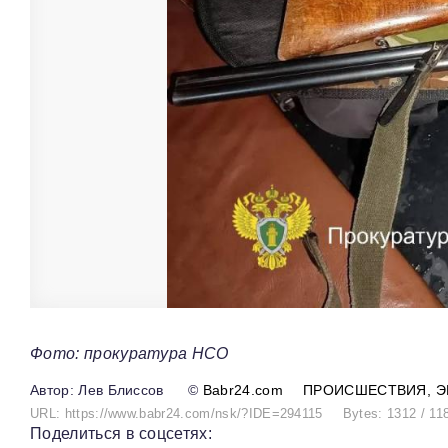
Фото: прокуратура НСО
Лев Блиссов
©
Babr24.com
ПРОИСШЕСТВИЯ
Э
URL: https://www.babr24.com/nsk/?IDE=294115
Bytes: 1312 / 11
Поделиться в соцсетях: