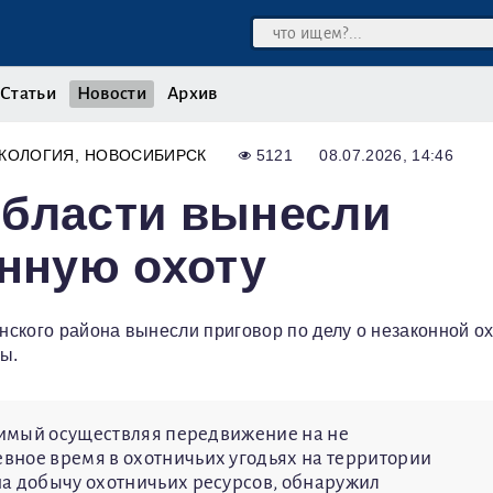
Статьи
Новости
Архив
КОЛОГИЯ
НОВОСИБИРСК
5121
08.07.2026, 14:46
области вынесли
онную охоту
ского района вынесли приговор по делу о незаконной ох
ы.
удимый осуществляя передвижение на не
вное время в охотничьих угодьях на территории
на добычу охотничьих ресурсов, обнаружил