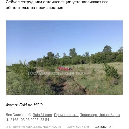
Сейчас сотрудники автоинспекции устанавливают все
обстоятельства происшествия.
Фото: ГАИ по НСО
Лев Блиссов
©
Babr24.com
Происшествия
,
Транспорт
Новосибирск
2165
03.06.2026, 23:54
URL: https://m.babr24.com/?IDE=292700
Bytes: 570 / 480
Скачать PDF