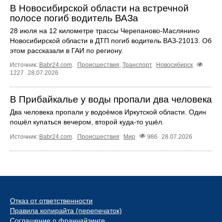
В Новосибирской области на встречной
полосе погиб водитель ВАЗа
28 июля на 12 километре трассы Черепаново-Маслянино
Новосибирской области в ДТП погиб водитель ВАЗ-21013. Об
этом рассказали в ГАИ по региону.
Источник:
Babr24.com
.
Происшествия
,
Транспорт
Новосибирск
1227
28.07.2026
В Прибайкалье у воды пропали два человека
Два человека пропали у водоёмов Иркутской области. Один
пошёл купаться вечером, второй куда‑то ушёл.
Источник:
Babr24.com
.
Происшествия
Мир
986
28.07.2026
Отказ от ответственности
Правила копирайта (перепечаток)
Соглашение о франчайзинге