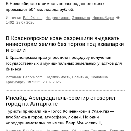
В Новосибирске стоимость нераспроданного жилья
превышает 504 миллиарда рублей.
Источник:
Babr24.com
.
Недвижимость
,
Экономика
Новосибирск
1402
28.07.2026
В Красноярском крае разрешили выдавать
инвесторам землю без торгов под аквапарки
и отели
В Красноярском крае упростили процедуру получения
государственных и муниципальных земельных участков для
бизнеса.
Источник:
Babr24.com
.
Недвижимость
,
Политика
,
Экономика
Красноярск
5325
28.07.2026
Инсайд. Арендодатель-рэкетир опозорил
город на Алтаргане
Туристы приехали на «Голос Кочевников» в Улан-Удэ —
влюбились в город, атмосферу, людей. Но один
«предприниматель» по имени Баир Мункоевич Ц.