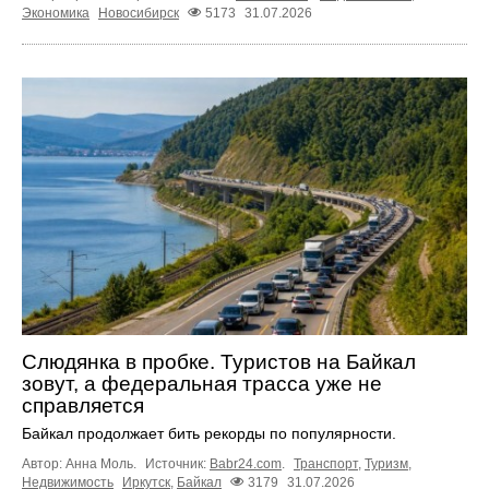
Экономика
Новосибирск
5173
31.07.2026
Слюдянка в пробке. Туристов на Байкал
зовут, а федеральная трасса уже не
справляется
Байкал продолжает бить рекорды по популярности.
Автор: Анна Моль.
Источник:
Babr24.com
.
Транспорт
,
Туризм
,
Недвижимость
Иркутск
,
Байкал
3179
31.07.2026