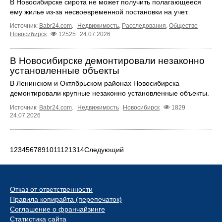
В Новосибирске сирота не может получить полагающееся
ему жилье из-за несвоевременной постановки на учет.
Источник:
Babr24.com
.
Недвижимость
,
Расследования
,
Общество
Новосибирск
12525
24.07.2026
В Новосибирске демонтировали незаконно
установленные объекты
В Ленинском и Октябрьском районах Новосибирска
демонтировали крупные незаконно установленные объекты.
Источник:
Babr24.com
.
Недвижимость
Новосибирск
1829
24.07.2026
1
2
3
4
5
6
7
8
9
10
11
12
13
14
Следующий
Отказ от ответственности
Правила копирайта (перепечаток)
Соглашение о франчайзинге
Статистика сайта