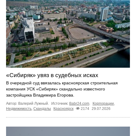
«Сибиряк» увяз в судебных исках
В очередной суд ввязалась красноярская строительная
компания УСК «Сибиряк» скандально известного
застройщика Владимира Егорова.
Автор: Валерий Лужный.
Источник:
Babr24.com
.
Корпорации
,
Недвижимость
,
Скандалы
Красноярск
2174
29.07.2026