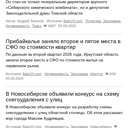
Он стал не только генеральным директором крупного
«Сибирского химического комбината», но и депутатом
Законодательной думы Томской области.
Автор: Андрей Тихонов.
Источник:
Babr24.com
.
Политика
,
Экономика
,
Недвижимость
Томск
4997
05.08.2026
Прибайкалье заняло второе и пятое места в
СФО по стоимости квартир
По данным за второй квартал 2026 года, Иркутская область
заняла второе место в СФО по стоимости жилья на
первичном рынке.
Источник:
Babr24.com
.
Недвижимость
,
Экономика
Иркутск
839
05.08.2026
В Новосибирске объявили конкурс на схему
снегоудаления с улиц
В Новосибирске объявили конкурс на разработку схемы
снегоудаления с улиц областной столицы. Об этом рассказал
мэр города Максим Кудрявцев.
Источник:
Babr24.com
.
Недвижимость
,
Экономика
Новосибирск