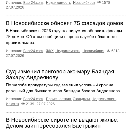
Источник:
Babr24.com
.
Недвижимость
Новосибирск
1578
27.07.2026
В Новосибирске обновят 75 фасадов домов
В Новосибирске в 2026 году планируется обновить фасады
75 домов. Об этом сообщили в пресс-службе областного
правительства.
Источник:
Babr24.com
.
ЖКХ
,
Недвижимость
Новосибирск
6318
27.07.2026
Суд изменил приговор экс‑мэру Баяндая
Захару Андреянову
По жалобе прокуратуры суд заменил условный срок на
реальный для бывшего мэра Баяндая Захара Андреянова.
Источник:
Babr24.com
.
Происшествия
,
Скандалы
,
Недвижимость
Иркутск
2139
27.07.2026
В Новосибирске сироте не выдают жилье.
Делом заинтересовался Бастрыкин