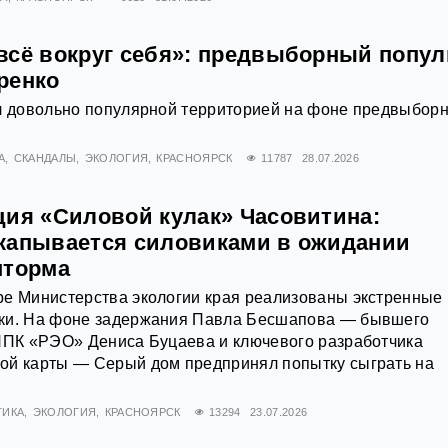
всё вокруг себя»: предвыборный попу
ренко
ал довольно популярной территорией на фоне предвыбор
А
СКАНДАЛЫ
ЭКОЛОГИЯ
КРАСНОЯРСК
11787
28.07.2026
ция «Силовой кулак» Часовитина:
капывается силовиками в ожидании
шторма
ре Министерства экологии края реализованы экстренные
ки. На фоне задержания Павла Бесшапова — бывшего
 ППК «РЭО» Дениса Буцаева и ключевого разработчика
ой карты — Серый дом предпринял попытку сыграть на
ТИКА
ЭКОЛОГИЯ
КРАСНОЯРСК
13294
23.07.2026