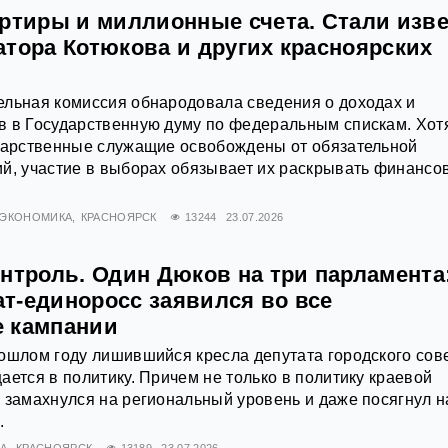
артиры и миллионные счета. Стали изв
атора Котюкова и других красноярских
ельная комиссия обнародовала сведения о доходах и
в в Государственную думу по федеральным спискам. Хот
ударственные служащие освобождены от обязательной
ий, участие в выборах обязывает их раскрывать финансо
ЭКОНОМИКА
КРАСНОЯРСК
13244
23.07.2026
нтроль. Один Дюков на три парламента
т-единоросс заявился во все
 кампании
ошлом году лишившийся кресла депутата городского сов
ается в политику. Причем не только в политику краевой
 замахнулся на региональный уровень и даже посягнул н
.
А
КРАСНОЯРСК
13189
23.07.2026