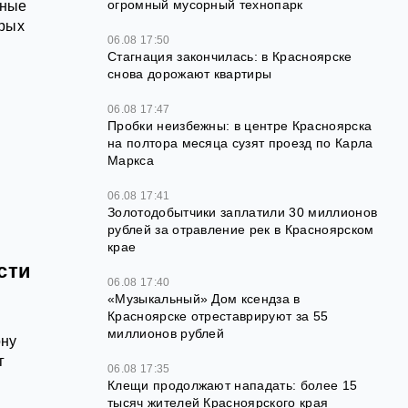
огромный мусорный технопарк
тные
орых
06.08 17:50
Стагнация закончилась: в Красноярске
снова дорожают квартиры
06.08 17:47
Пробки неизбежны: в центре Красноярска
на полтора месяца сузят проезд по Карла
Маркса
06.08 17:41
Золотодобытчики заплатили 30 миллионов
рублей за отравление рек в Красноярском
крае
сти
06.08 17:40
«Музыкальный» Дом ксендза в
Красноярске отреставрируют за 55
миллионов рублей
ону
г
06.08 17:35
Клещи продолжают нападать: более 15
тысяч жителей Красноярского края