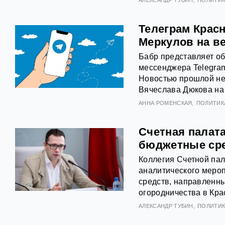
Телеграм Крас
Меркулов на в
Бабр представляет об
мессенджера Telegram
Новостью прошлой не
Вячеслава Дюкова на
АННА РОМЕНСКАЯ
ПОЛИТИК
Счетная палат
бюджетные ср
Коллегия Счетной пал
аналитического меро
средств, направленны
огородничества в Кра
АЛЕКСАНДР ТУБИН
ПОЛИТИК