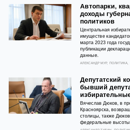
Автопарки, кв
доходы губерн
политиков
Центральная избират
имуществе кандидато
марта 2023 года гос
публикации декларац
данные.
АЛЕКСАНДР МУР
ПОЛИТИКА
Депутатский ко
бывший депута
избирательные
Вячеслав Дюков, в пр
Красноярска, возвращ
столицы, также Дюков
федеральные высоты
АЛЕКСАНДР ТУБИН
ПОЛИТИК