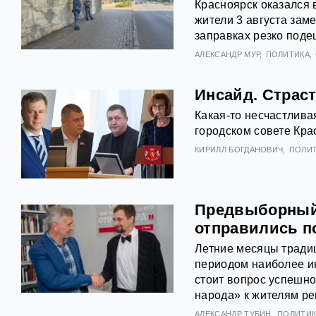
Красноярск оказался 
жители 3 августа зам
заправках резко поде
АЛЕКСАНДР МУР
ПОЛИТИКА
Инсайд. Страст
Какая-то несчастлива
городском совете Кра
КИРИЛЛ БОГДАНОВИЧ
ПОЛИ
Предвыборный 
отправились п
Летние месяцы традиц
периодом наиболее ин
стоит вопрос успешно
народа» к жителям ре
АЛЕКСАНДР ТУБИН
ПОЛИТИК