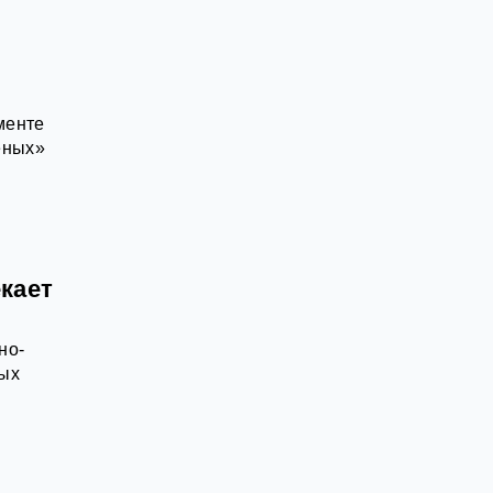
менте
ёных»
кает
но-
ных