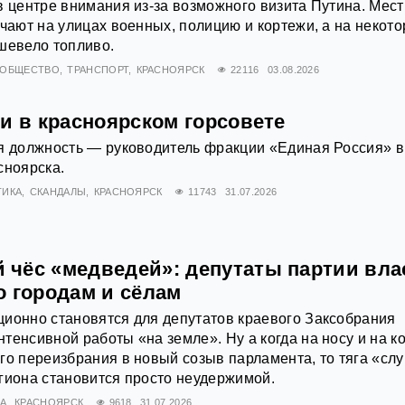
в центре внимания из-за возможного визита Путина. Мес
ечают на улицах военных, полицию и кортежи, а на некот
шевело топливо.
ОБЩЕСТВО
ТРАНСПОРТ
КРАСНОЯРСК
22116
03.08.2026
и в красноярском горсовете
я должность — руководитель фракции «Единая Россия» в
сноярска.
ТИКА
СКАНДАЛЫ
КРАСНОЯРСК
11743
31.07.2026
чёс «медведей»: депутаты партии вла
о городам и сёлам
ионно становятся для депутатов краевого Заксобрания
тенсивной работы «на земле». Ну а когда на носу и на к
го переизбрания в новый созыв парламента, то тяга «слу
гиона становится просто неудержимой.
А
КРАСНОЯРСК
9618
31.07.2026