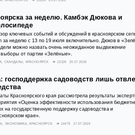
ноярска за неделю. Камбэк Дюкова и
елосипеде
зор ключевых событий и обсуждений в красноярском сег
 за неделю с 13 по 19 июля включительно. Дюков в «Зел
дели можно назвать очень неожиданное выдвижение
 выборы от партии «Зелёные».
А
СКАНДАЛЫ
КРАСНОЯРСК
13326
20.07.2026
а: господдержка садоводств лишь отвле
едства
аты Красноярского края рассмотрела результаты эксперт
приятия «Оценка эффективности использования бюджет
х на государственную поддержку садоводства и
сноярском крае».
А
ЭКОНОМИКА
КРАСНОЯРСК
14475
17.07.2026