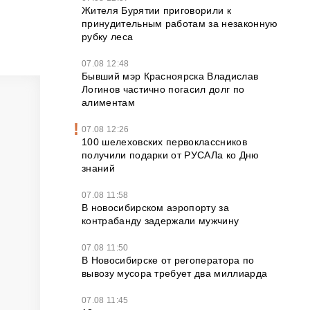
Жителя Бурятии приговорили к
принудительным работам за незаконную
рубку леса
07.08 12:48
Бывший мэр Красноярска Владислав
Логинов частично погасил долг по
алиментам
07.08 12:26
100 шелеховских первоклассников
получили подарки от РУСАЛа ко Дню
знаний
07.08 11:58
В новосибирском аэропорту за
контрабанду задержали мужчину
07.08 11:50
В Новосибирске от регоператора по
вывозу мусора требует два миллиарда
07.08 11:45