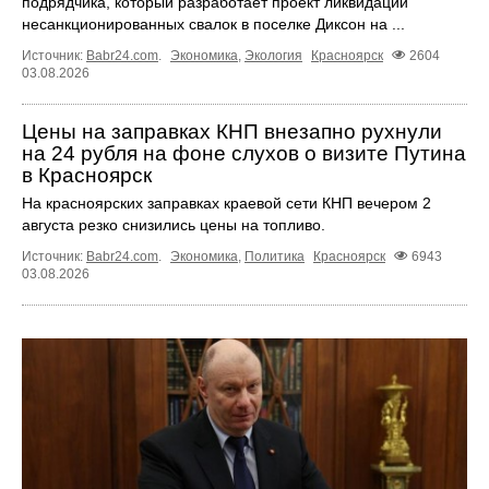
подрядчика, который разработает проект ликвидации
несанкционированных свалок в поселке Диксон на ...
Источник:
Babr24.com
.
Экономика
,
Экология
Красноярск
2604
03.08.2026
Цены на заправках КНП внезапно рухнули
на 24 рубля на фоне слухов о визите Путина
в Красноярск
На красноярских заправках краевой сети КНП вечером 2
августа резко снизились цены на топливо.
Источник:
Babr24.com
.
Экономика
,
Политика
Красноярск
6943
03.08.2026