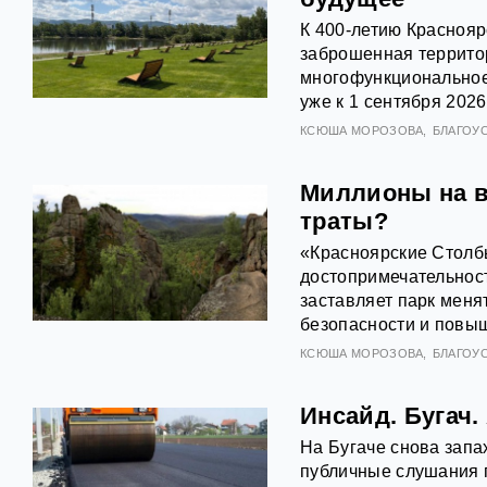
К 400-летию Красноя
заброшенная террито
многофункциональное
уже к 1 сентября 202
КСЮША МОРОЗОВА
БЛАГОУ
Миллионы на в
траты?
«Красноярские Столб
достопримечательности
заставляет парк мен
безопасности и повы
КСЮША МОРОЗОВА
БЛАГОУ
Инсайд. Бугач.
На Бугаче снова запа
публичные слушания 