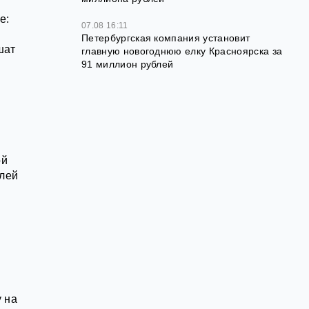
е:
07.08 16:11
Петербургская компания установит
шат
главную новогоднюю елку Красноярска за
91 миллион рублей
ой
елей
 на