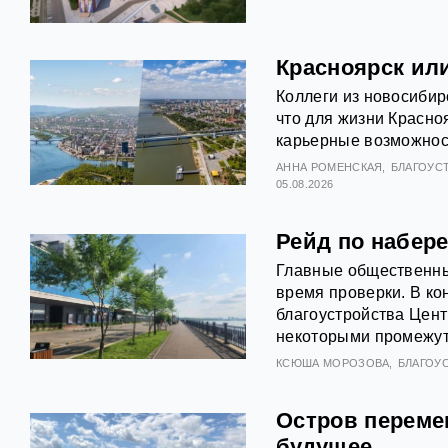
Красноярск ил
Коллеги из новосибир
что для жизни Красно
карьерные возможност
АННА РОМЕНСКАЯ
БЛАГОУС
05.08.2026
Рейд по набере
Главные общественны
время проверки. В ко
благоустройства Цен
некоторыми промежут
КСЮША МОРОЗОВА
БЛАГОУ
Остров переме
будущее