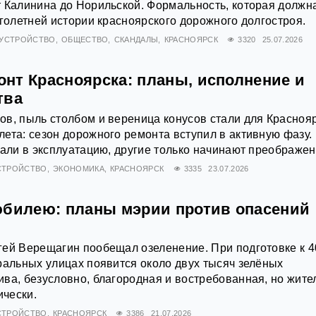
 Калинина до Норильской. Формальность, которая должн
оголетней истории красноярского дорожного долгостроя.
ОУСТРОЙСТВО
ОБЩЕСТВО
СКАНДАЛЫ
КРАСНОЯРСК
3320
25.07.2026
нт Красноярска: планы, исполнение и
тва
в, пыль столбом и вереница конусов стали для Красноя
ета: сезон дорожного ремонта вступил в активную фазу.
дали в эксплуатацию, другие только начинают преображен
СТРОЙСТВО
ЭКОНОМИКА
КРАСНОЯРСК
3335
23.07.2026
юбилею: планы мэрии против опасений
ей Верещагин пообещал озеленение. При подготовке к 4
ральных улицах появится около двух тысяч зелёных
ва, безусловно, благородная и востребованная, но жите
ически.
СТРОЙСТВО
КРАСНОЯРСК
3386
21.07.2026