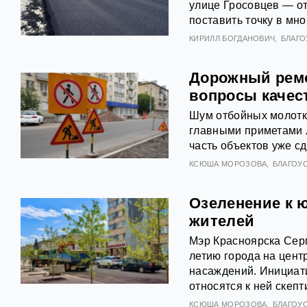
улице Гросовцев — от
поставить точку в мн
КИРИЛЛ БОГДАНОВИЧ
БЛАГ
Дорожный ремо
вопросы качес
Шум отбойных молотко
главными приметами л
часть объектов уже с
КСЮША МОРОЗОВА
БЛАГОУ
Озеленение к 
жителей
Мэр Красноярска Серг
летию города на цент
насаждений. Инициати
относятся к ней скепт
КСЮША МОРОЗОВА
БЛАГОУ