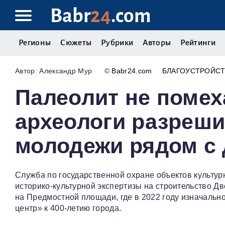
Babr
24
.com
Регионы
Сюжеты
Рубрики
Авторы
Рейтинги
Александр Мур
©
Babr24.com
БЛАГОУСТРОЙС
Палеолит не помех
археологи разреши
молодежи рядом с 
Служба по государственной охране объектов культу
историко-культурной экспертизы на строительство Д
на Предмостной площади, где в 2022 году изначальн
центр» к 400-летию города.