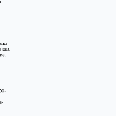
а
рска
 Пока
ие.
00-
ли