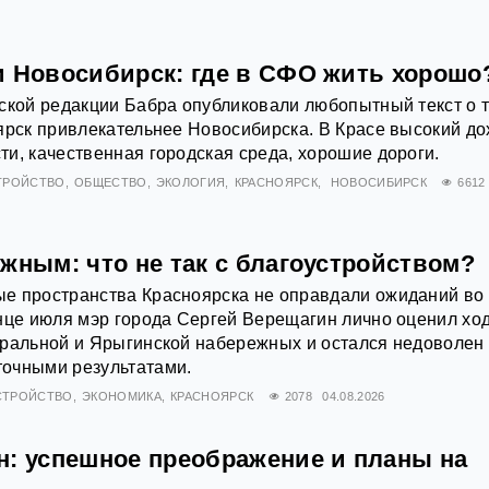
и Новосибирск: где в СФО жить хорошо
ской редакции Бабра опубликовали любопытный текст о т
ярск привлекательнее Новосибирска. В Красе высокий до
и, качественная городская среда, хорошие дороги.
ТРОЙСТВО
ОБЩЕСТВО
ЭКОЛОГИЯ
КРАСНОЯРСК
НОВОСИБИРСК
6612
жным: что не так с благоустройством?
е пространства Красноярска не оправдали ожиданий во
нце июля мэр города Сергей Верещагин лично оценил хо
тральной и Ярыгинской набережных и остался недоволен
очными результатами.
СТРОЙСТВО
ЭКОНОМИКА
КРАСНОЯРСК
2078
04.08.2026
н: успешное преображение и планы на