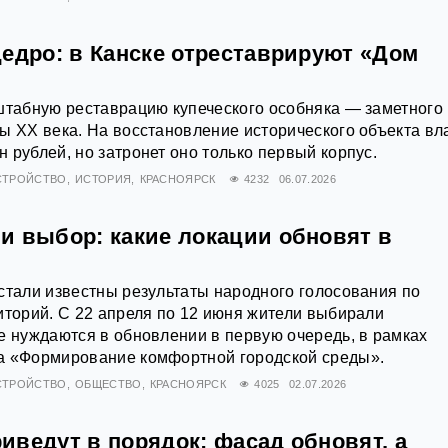
щедро: в Канске отреставрируют «Дом
штабную реставрацию купеческого особняка — заметного
ы XX века. На восстановление исторического объекта вл
 рублей, но затронет оно только первый корпус.
СТРОЙСТВО
ИСТОРИЯ
КРАСНОЯРСК
4232
06.07.2026
и выбор: какие локации обновят в
стали известны результаты народного голосования по
иторий. С 22 апреля по 12 июня жители выбирали
е нуждаются в обновлении в первую очередь, в рамках
а «Формирование комфортной городской среды».
СТРОЙСТВО
ОБЩЕСТВО
КРАСНОЯРСК
4025
02.07.2026
иведут в порядок: фасад обновят, а