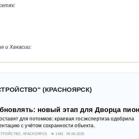
сетях:
е и Хакасии:
СТРОЙСТВО" (КРАСНОЯРСК)
обновлять: новый этап для Дворца пио
оставят для потомков: краевая госэкспертиза одобрила
нтацию с учётом сохранности объекта.
СТРОЙСТВО
КРАСНОЯРСК
1481
05.08.2026