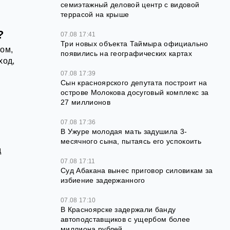
семиэтажный деловой центр с видовой
террасой на крыше
?
07.08 17:41
Три новых объекта Таймыра официально
ом,
появились на географических картах
ход,
07.08 17:39
Сын красноярского депутата построит на
острове Молокова досуговый комплекс за
27 миллионов
07.08 17:36
В Ужуре молодая мать задушила 3-
месячного сына, пытаясь его успокоить
д
07.08 17:11
Суд Абакана вынес приговор силовикам за
избиение задержанного
07.08 17:10
В Красноярске задержали банду
автоподставщиков с ущербом более
миллиона рублей