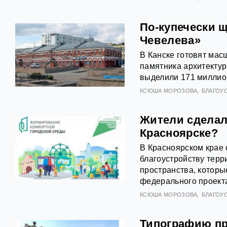
По-купечески 
Чевелева»
В Канске готовят мас
памятника архитектур
выделили 171 миллион
КСЮША МОРОЗОВА
БЛАГОУ
Жители сделал
Красноярске?
В Красноярском крае 
благоустройству терр
пространства, которы
федерального проект
КСЮША МОРОЗОВА
БЛАГОУ
Типографию пр