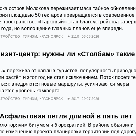
рска остров Молокова переживает масштабное обновлени
рия площадью 50 гектаров превращается в современное
 пространство. «Парковый» этап благоустройства завер
6 года, но воплощение главных планов ещё впереди.
СТРОЙСТВО
ТУРИЗМ
КРАСНОЯРСК
2110
03.08.2026
изит-центр: нужны ли «Столбам» такие
ы» переживают наплыв туристов: популярность природн
 растёт, и этот год не стал исключением. Поток посетит
яться: внедряются новые маршруты, усиливаются меры
шается уровень комфорта.
СТРОЙСТВО
ТУРИЗМ
КРАСНОЯРСК
2017
29.07.2026
 Асфальтовая петля длиной в пять лет
хло горячим битумом и бюрократией. В районе объявили
по изменению проекта планировки территории под дорогу