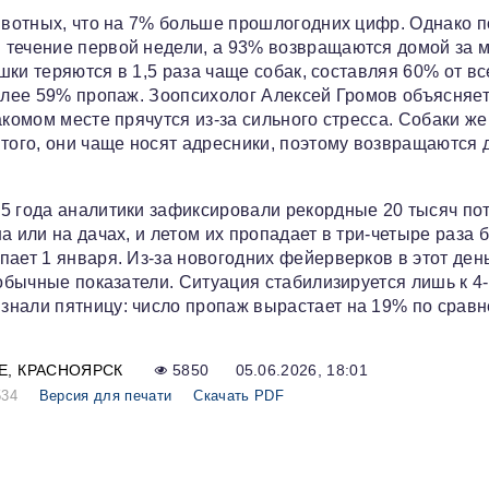
животных, что на 7% больше прошлогодних цифр. Однако п
 течение первой недели, а 93% возвращаются домой за м
ошки теряются в 1,5 раза чаще собак, составляя 60% от вс
более 59% пропаж. Зоопсихолог Алексей Громов объясняет
акомом месте прячутся из-за сильного стресса. Собаки же
 того, они чаще носят адресники, поэтому возвращаются
5 года аналитики зафиксировали рекордные 20 тысяч пот
а или на дачах, и летом их пропадает в три-четыре раза 
ает 1 января. Из-за новогодних фейерверков в этот ден
 обычные показатели. Ситуация стабилизируется лишь к 4
знали пятницу: число пропаж вырастает на 19% по срав
Е
КРАСНОЯРСК
5850
05.06.2026, 18:01
534
Версия для печати
Скачать PDF