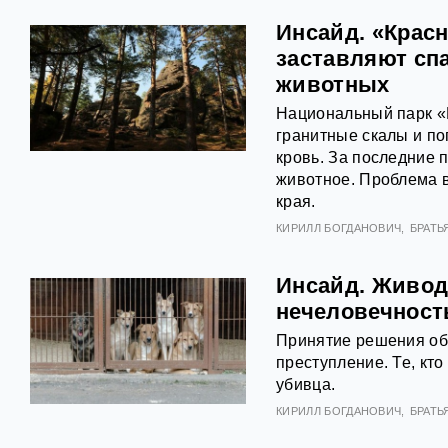
Инсайд. «Крас
заставляют сп
животных
Национальный парк «К
гранитные скалы и по
кровь. За последние 
животное. Проблема 
края.
КИРИЛЛ БОГДАНОВИЧ
БРАТЬ
Инсайд. Живодё
нечеловечност
Принятие решения об 
преступление. Те, кто
убивца.
КИРИЛЛ БОГДАНОВИЧ
БРАТЬ