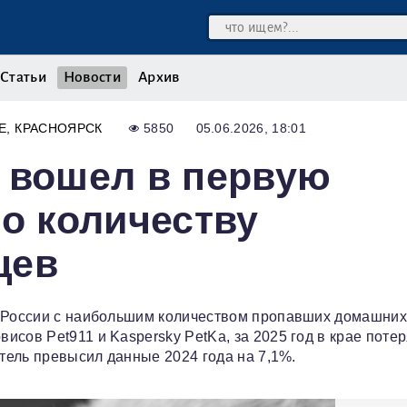
Статьи
Новости
Архив
Е
КРАСНОЯРСК
5850
05.06.2026, 18:01
 вошел в первую
по количеству
цев
в России с наибольшим количеством пропавших домашни
сов Pet911 и Kaspersky PetKa, за 2025 год в крае поте
атель превысил данные 2024 года на 7,1%.