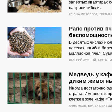
запертых квартирах о
на грани гибели.
КСЮША МОРОЗОВА
БРАТЬЯ
Рапс против п
беспомощность
В десятых числах июл
пасеках погибли боле
миллионов пчёл. Сум
ВАЛЕРИЙ ЛУЖНЫЙ
БРАТЬЯ 
Медведь у кафе
диким животн
Иногда достаточно од
страна. Именно так п
клетке возле кафе «Т
АННА МОЛЬ
БРАТЬЯ МЕНЬШ