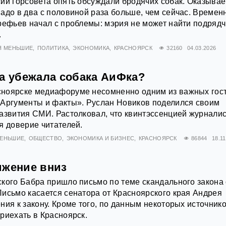
ии горсовета опять обсуждали бродячих собак. Оказывае
адо в два с половиной раза больше, чем сейчас. Времен
рефьев начал с проблемы: мэрия не может найти подряд
.
Я МЕНЬШИЕ
ПОЛИТИКА
ЭКОНОМИКА
КРАСНОЯРСК
32160
04.03.2026
да убежала собака АиФка?
ноярске медиафоруме несомненно одним из важных гос
«Аргументы и факты». Руслан Новиков поделился своим
азвития СМИ. Растолковал, что квинтэссенцией журнали
я доверие читателей.
МЕНЬШИЕ
ОБЩЕСТВО
ЭКОНОМИКА И БИЗНЕС
КРАСНОЯРСК
86844
18.1
ижение вниз
кого Бабра пришло письмо по теме скандального закона
исьмо касается сенатора от Красноярского края Андрея
ния к закону. Кроме того, по данным некоторых источнико
риехать в Красноярск.