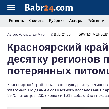
Babr
24
.com
Регионы
Сюжеты
Рубрики
Авторы
Рейтинги
Александр Мур
©
Babr24.com
БРАТЬЯ МЕНЬШИ
Красноярский край
десятку регионов 
потерянных питом
Красноярский край попал в первую десятку регионо
животных. По данным совместного исследования серви
3975 питомцев: 2357 кошек и 1618 собак. Этот показ