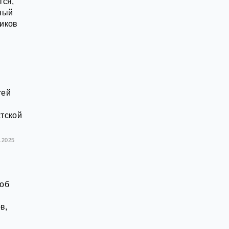
тся,
ный
чиков
тей
стской
1.2025
 об
в,