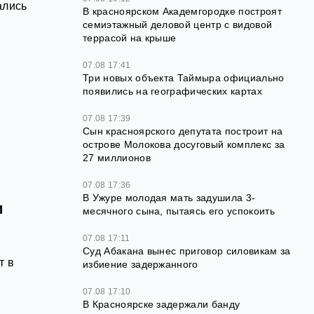
ались
В красноярском Академгородке построят
семиэтажный деловой центр с видовой
террасой на крыше
07.08 17:41
Три новых объекта Таймыра официально
появились на географических картах
07.08 17:39
Сын красноярского депутата построит на
острове Молокова досуговый комплекс за
27 миллионов
07.08 17:36
В Ужуре молодая мать задушила 3-
и
месячного сына, пытаясь его успокоить
07.08 17:11
Суд Абакана вынес приговор силовикам за
т в
избиение задержанного
07.08 17:10
В Красноярске задержали банду