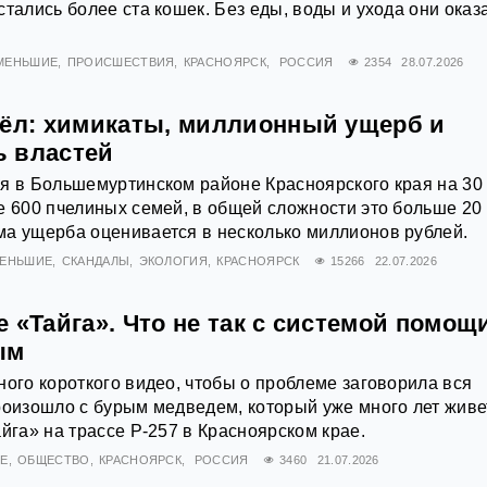
стались более ста кошек. Без еды, воды и ухода они оказ
 МЕНЬШИЕ
ПРОИСШЕСТВИЯ
КРАСНОЯРСК
РОССИЯ
2354
28.07.2026
чёл: химикаты, миллионный ущерб и
 властей
я в Большемуртинском районе Красноярского края на 30
е 600 пчелиных семей, в общей сложности это больше 20
ма ущерба оценивается в несколько миллионов рублей.
МЕНЬШИЕ
СКАНДАЛЫ
ЭКОЛОГИЯ
КРАСНОЯРСК
15266
22.07.2026
 «Тайга». Что не так с системой помощ
ым
ного короткого видео, чтобы о проблеме заговорила вся
роизошло с бурым медведем, который уже много лет живе
айга» на трассе Р-257 в Красноярском крае.
ИЕ
ОБЩЕСТВО
КРАСНОЯРСК
РОССИЯ
3460
21.07.2026