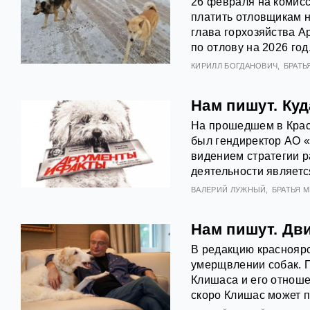
26 февраля на комисс
платить отловщикам н
глава горхозяйства А
по отлову на 2026 год
КИРИЛЛ БОГДАНОВИЧ
БРАТЬ
Нам пишут. Ку
На прошедшем в Крас
был гендиректор АО 
видением стратегии р
деятельности являетс
ВАЛЕРИЙ ЛУЖНЫЙ
БРАТЬЯ 
Нам пишут. Дв
В редакцию красноярс
умерщвлении собак. П
Клишаса и его отноше
скоро Клишас может п