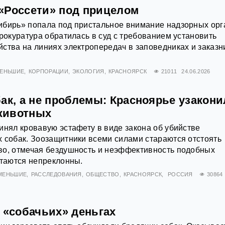
«Россети» под прицелом
ибирь» попала под пристальное внимание надзорных орг
прокуратура обратилась в суд с требованием установить
ства на линиях электропередач в заповедниках и заказн
МЕНЬШИЕ
КОРПОРАЦИИ
ЭКОЛОГИЯ
КРАСНОЯРСК
21011
24.06.2026
ак, а не проблемы: Красноярье узакони
животных
инял кровавую эстафету в виде закона об убийстве
 собак. Зоозащитники всеми силами стараются отстоять
во, отмечая бездушность и неэффективность подобных
стаются непреклонны.
 МЕНЬШИЕ
РАССЛЕДОВАНИЯ
ОБЩЕСТВО
КРАСНОЯРСК
РОССИЯ
30864
 «собачьих» деньгах