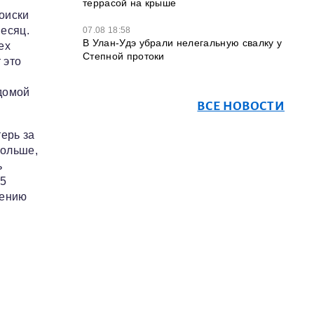
террасой на крыше
оиски
есяц.
07.08 18:58
В Улан-Удэ убрали нелегальную свалку у
ех
Степной протоки
 это
 домой
ВСЕ НОВОСТИ
ерь за
больше,
ь
-5
нению