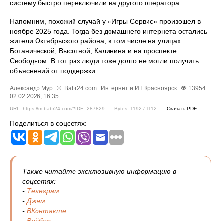
систему быстро переключили на другого оператора.
Напомним, похожий случай у «Игры Сервис» произошел в
ноябре 2025 года. Тогда без домашнего интернета остались
жители Октябрьского района, в том числе на улицах
Ботанической, Высотной, Калинина и на проспекте
Свободном. В тот раз люди тоже долго не могли получить
объяснений от поддержки.
Александр Мур
©
Babr24.com
Интернет и ИТ
Красноярск
13954
02.02.2026, 16:35
URL: https://m.babr24.com/?IDE=287829
Bytes: 1192 / 1112
Скачать PDF
Поделиться в соцсетях:
Также читайте эксклюзивную информацию в
соцсетях:
-
Телеграм
-
Джем
-
ВКонтакте
-
Вайбер