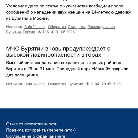
Уголовное дело по статье о хулиганстве возбудили после
сообщений о нападении двух женщин на 14-летнюю девочку
из Бурятии в Москве.
Источник:
Babr24.com
.
Общество
,
Скандалы
,
Расследования
Бурятия
,
Россия
11614
01.06.2026
МЧС Бурятии вновь предупреждает о
высокой лавиноопасности в горах
Высокий риск схода лавин сохранится в горных районах
Бурятии с 29 по 31 мая. Природный парк «Мамай» закрыли
для посещения.
Источник:
Babr24.com
.
Общество
Бурятия
2104
29.05.2026
Отказ от ответственности
Правила копирайта (перепечаток)
Соглашение о франчайзинге