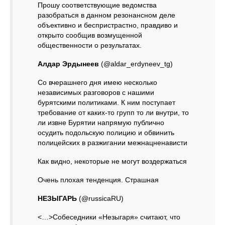
Прошу соответствующие ведомства
разобраться в данном резонансном деле
объективно и беспристрастно, правдиво и
открыто сообщив возмущенной
общественности о результатах.
Алдар Эрдынеев
(@aldar_erdyneev_tg)
Со вчерашнего дня имею несколько
независимых разговоров с нашими
бурятскими политиками. К ним поступает
требование от каких-то групп то ли внутри, то
ли извне Бурятии напрямую публично
осудить подольскую полицию и обвинить
полицейских в разжигании межнацненависти
Как видно, некоторые не могут воздержаться
Очень плохая тенденция. Страшная
НЕЗЫГАРЬ
(@russicaRU)
<…>Собеседники «Незыгаря» считают, что