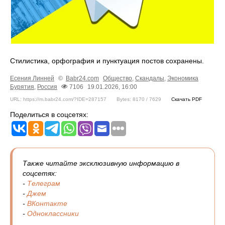
Стилистика, орфография и пунктуация постов сохранены.
Есения Линней
©
Babr24.com
Общество
,
Скандалы
,
Экономика
Бурятия
,
Россия
7106
19.01.2026, 16:00
URL: https://m.babr24.com/?IDE=287157
Bytes: 8170 / 7629
Скачать PDF
Поделиться в соцсетях:
Также читайте эксклюзивную информацию в
соцсетях:
-
Телеграм
-
Джем
-
ВКонтакте
-
Одноклассники