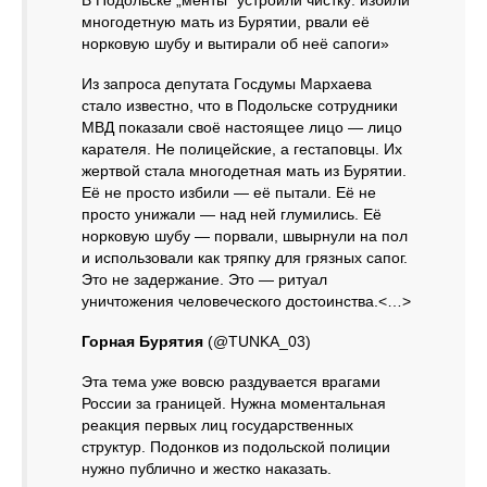
В Подольске „менты“ устроили чистку: избили
многодетную мать из Бурятии, рвали её
норковую шубу и вытирали об неё сапоги»
Из запроса депутата Госдумы Мархаева
стало известно, что в Подольске сотрудники
МВД показали своё настоящее лицо — лицо
карателя. Не полицейские, а гестаповцы. Их
жертвой стала многодетная мать из Бурятии.
Её не просто избили — её пытали. Её не
просто унижали — над ней глумились. Её
норковую шубу — порвали, швырнули на пол
и использовали как тряпку для грязных сапог.
Это не задержание. Это — ритуал
уничтожения человеческого достоинства.<…>
Горная Бурятия
(@TUNKA_03)
Эта тема уже вовсю раздувается врагами
России за границей. Нужна моментальная
реакция первых лиц государственных
структур. Подонков из подольской полиции
нужно публично и жестко наказать.