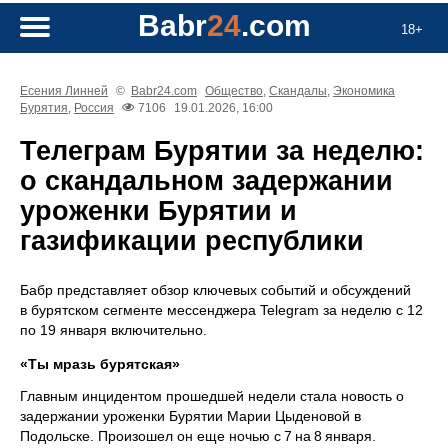
Babr
24
.com
18+
Есения Линней
©
Babr24.com
Общество
,
Скандалы
,
Экономика
Бурятия
,
Россия
7106
19.01.2026, 16:00
Телеграм Бурятии за неделю:
о скандальном задержании
уроженки Бурятии и
газификации республики
Бабр представляет обзор ключевых событий и обсуждений
в бурятском сегменте мессенджера Telegram за неделю с 12
по 19 января включительно.
«Ты мразь бурятская»
Главным инцидентом прошедшей недели стала новость о
задержании уроженки Бурятии Марии Цыденовой в
Подольске. Произошел он еще ночью с 7 на 8 января.