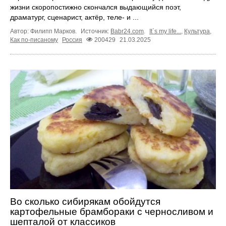
жизни скоропостижно скончался выдающийся поэт,
драматург, сценарист, актёр, теле- и ...
Автор: Филипп Марков.
Источник:
Babr24.com
.
It`s my life...
,
Культура
,
Как по-писаному
Россия
200429
21.03.2025
Во сколько сибирякам обойдутся
картофельные брамбораки с черносливом и
шепталой от классиков