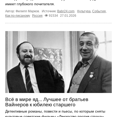
имеет глубокого почитателя.
Автор: Филипп Марков.
Источник:
Babr24.com
.
Культура
,
События
,
Как по-писаному
Россия
91534
27.01.2026
Всё в мире яд... Лучшее от братьев
Вайнеров к юбилею старшего
Детективные романы, повести и пьесы, по которым сняты
культовые советские фильмы «Лекарство против страха»,