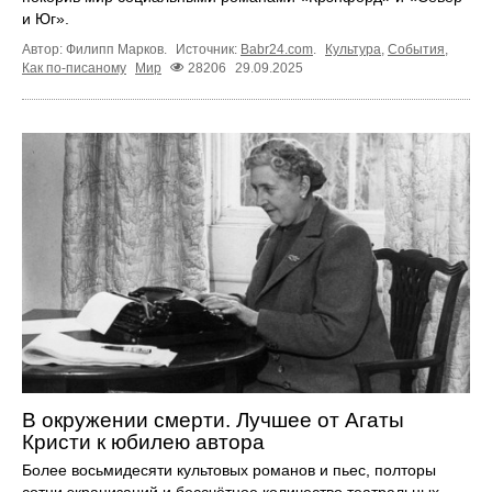
и Юг».
Автор: Филипп Марков.
Источник:
Babr24.com
.
Культура
,
События
,
Как по-писаному
Мир
28206
29.09.2025
В окружении смерти. Лучшее от Агаты
Кристи к юбилею автора
Более восьмидесяти культовых романов и пьес, полторы
сотни экранизаций и бессчётное количество театральных