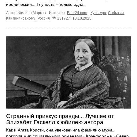
иронический... Глупость – только одна.
Автор: Филипп Марков.
Источник:
Babr24.com
.
Культура
,
События
,
Как по-писаному
Россия
131727
13.10.2025
Странный привкус правды... Лучшее от
Элизабет Гаскелл к юбилею автора
Как и Агата Кристи, она увековечила фамилию мужа,
покорив мир социальными романами «Крэнфорд» и «Север