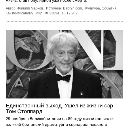
жизнь, став популярной уже после смерти.
Автор: Филипп Марков.
Источник:
Babr24.com
.
Культура
,
События
,
Как по-писаному
Мир
23894
16.12.2025
Единственный выход. Ушёл из жизни сэр
Том Стоппард
29 ноября в Великобритании на 89 году жизни скончался
великий британский драматург и сценарист чешского