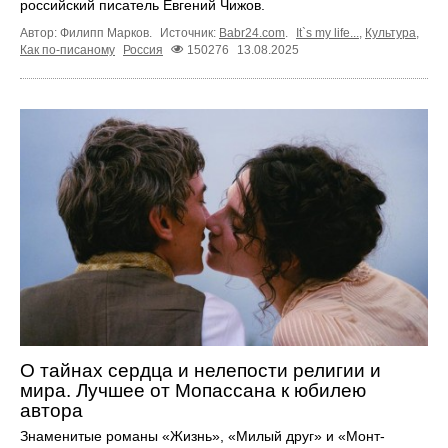
российский писатель Евгений Чижов.
Автор: Филипп Марков.
Источник:
Babr24.com
.
It`s my life...
,
Культура
,
Как по-писаному
Россия
150276
13.08.2025
О тайнах сердца и нелепости религии и
мира. Лучшее от Мопассана к юбилею
автора
Знаменитые романы «Жизнь», «Милый друг» и «Монт-