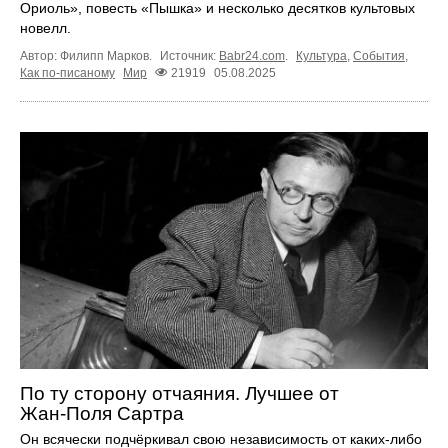
Ориоль», повесть «Пышка» и несколько десятков культовых
новелл.
Автор: Филипп Марков.
Источник:
Babr24.com
.
Культура
,
События
,
Как по-писаному
Мир
21919
05.08.2025
По ту сторону отчаяния. Лучшее от
Жан‑Поля Сартра
Он всячески подчёркивал свою независимость от каких-либо