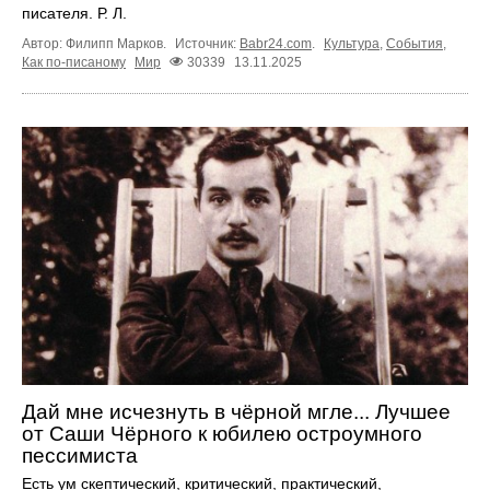
писателя. Р. Л.
Автор: Филипп Марков.
Источник:
Babr24.com
.
Культура
,
События
,
Как по-писаному
Мир
30339
13.11.2025
Дай мне исчезнуть в чёрной мгле... Лучшее
от Саши Чёрного к юбилею остроумного
пессимиста
Есть ум скептический, критический, практический,