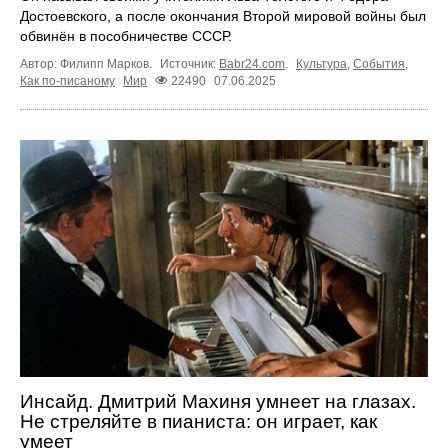
Достоевского, а после окончания Второй мировой войны был
обвинён в пособничестве СССР.
Автор: Филипп Марков.
Источник:
Babr24.com
.
Культура
,
События
,
Как по-писаному
Мир
22490
07.06.2025
Инсайд. Дмитрий Махиня умнеет на глазах.
Не стреляйте в пианиста: он играет, как
умеет