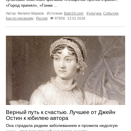
«Город принял», «Гонки ...
Автор: Филипп Марков.
Источник:
Babr24.com
.
Культура
,
События
,
Как по-писаному
Россия
97858
13.01.2026
Верный путь к счастью. Лучшее от Джейн
Остин к юбилею автора
Она страдала редким заболеванием и прожила недолгую