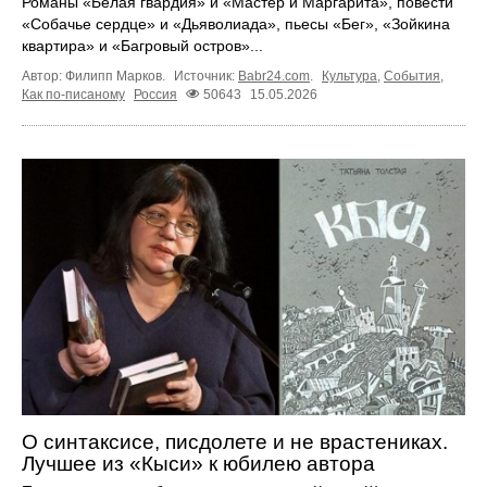
Романы «Белая гвардия» и «Мастер и Маргарита», повести
«Собачье сердце» и «Дьяволиада», пьесы «Бег», «Зойкина
квартира» и «Багровый остров»...
Автор: Филипп Марков.
Источник:
Babr24.com
.
Культура
,
События
,
Как по-писаному
Россия
50643
15.05.2026
О синтаксисе, писдолете и не врастениках.
Лучшее из «Кыси» к юбилею автора