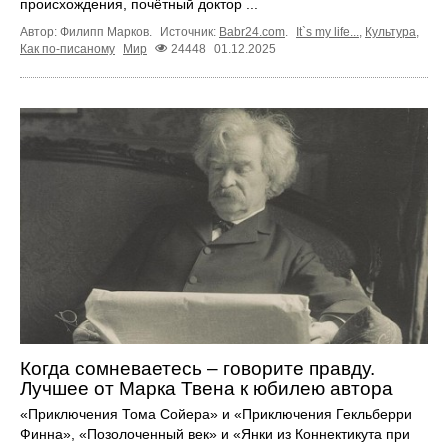
происхождения, почётный доктор ...
Автор: Филипп Марков.
Источник:
Babr24.com
.
It`s my life...
,
Культура
,
Как по-писаному
Мир
24448
01.12.2025
Когда сомневаетесь – говорите правду.
Лучшее от Марка Твена к юбилею автора
«Приключения Тома Сойера» и «Приключения Гекльберри
Финна», «Позолоченный век» и «Янки из Коннектикута при