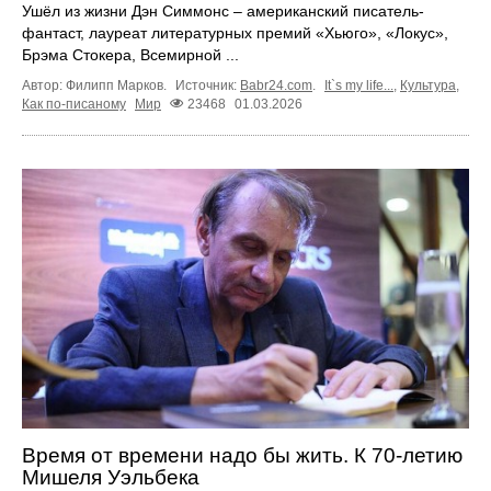
Ушёл из жизни Дэн Симмонс – американский писатель-
фантаст, лауреат литературных премий «Хьюго», «Локус»,
Брэма Стокера, Всемирной ...
Автор: Филипп Марков.
Источник:
Babr24.com
.
It`s my life...
,
Культура
,
Как по-писаному
Мир
23468
01.03.2026
Время от времени надо бы жить. К 70‑летию
Мишеля Уэльбека