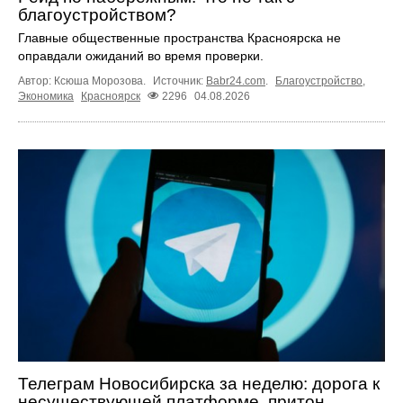
благоустройством?
Главные общественные пространства Красноярска не
оправдали ожиданий во время проверки.
Автор: Ксюша Морозова.
Источник:
Babr24.com
.
Благоустройство
,
Экономика
Красноярск
2296
04.08.2026
Телеграм Новосибирска за неделю: дорога к
несуществующей платформе, притон