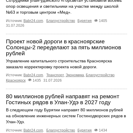
Сотрудники улан-удэнского «Горсвета» установили восемь
опор освещения и светильники на участке между школой
№63 и торговым центром «Мед».
Источник:
Babr24.com
.
Благоустройство
Бурятия
1405
31.07.2026
Проект новой дороги в красноярские
Солонцы-2 переделают за пять миллионов
рублей
Управление капитального строительства Красноярска
заказало корректировку проекта новой дороги.
Источник:
Babr24.com
.
Транспорт
,
Экономика
,
Благоустройство
Красноярск
1435
31.07.2026
80 миллионов рублей направят на ремонт
Гостиных рядов в Улан-Удэ в 2027 году
В следующем году Бурятии направят 80 миллионов рублей
на обновление инженерных систем Гостинодворских рядов в
Улан-Удэ.
Источник:
Babr24.com
.
Благоустройство
Бурятия
1434