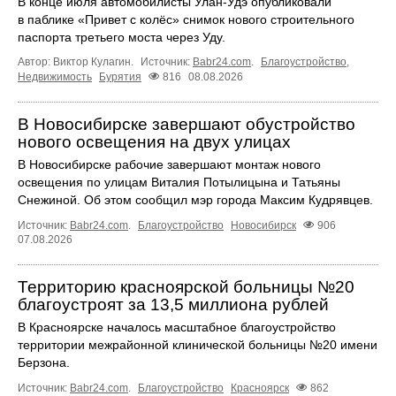
В конце июля автомобилисты Улан-Удэ опубликовали
в паблике «Привет с колёс» снимок нового строительного
паспорта третьего моста через Уду.
Автор: Виктор Кулагин.
Источник:
Babr24.com
.
Благоустройство
,
Недвижимость
Бурятия
816
08.08.2026
В Новосибирске завершают обустройство
нового освещения на двух улицах
В Новосибирске рабочие завершают монтаж нового
освещения по улицам Виталия Потылицына и Татьяны
Снежиной. Об этом сообщил мэр города Максим Кудрявцев.
Источник:
Babr24.com
.
Благоустройство
Новосибирск
906
07.08.2026
Территорию красноярской больницы №20
благоустроят за 13,5 миллиона рублей
В Красноярске началось масштабное благоустройство
территории межрайонной клинической больницы №20 имени
Берзона.
Источник:
Babr24.com
.
Благоустройство
Красноярск
862