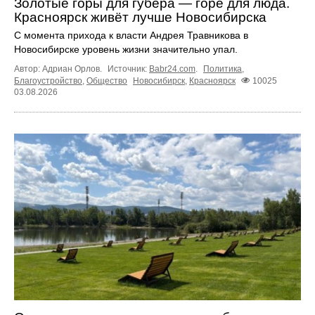
Золотые горы для губера — горе для люда.
Красноярск живёт лучше Новосибирска
С момента прихода к власти Андрея Травникова в
Новосибирске уровень жизни значительно упал.
Автор: Адриан Орлов.
Источник:
Babr24.com
.
Политика
,
Благоустройство
,
Общество
Новосибирск
,
Красноярск
10025
03.08.2026