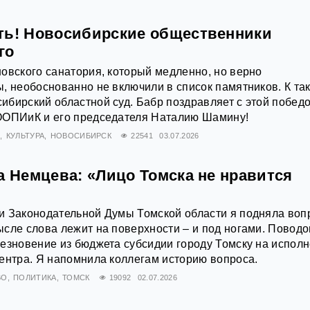
ть! Новосибирские общественники
го
овского санатория, который медленно, но верно
, необоснованно не включили в список памятников. К та
бирский областной суд. Бабр поздравляет с этой побед
ООПИиК и его председателя Наталию Шамину!
Я
КУЛЬТУРА
НОВОСИБИРСК
22541
03.07.2026
а Немцева: «Лицо Томска не нравится
и Законодательной Думы Томской области я подняла воп
сле слова лежит на поверхности – и под ногами. Повод
езновение из бюджета субсидии городу Томску на испол
ентра. Я напомнила коллегам историю вопроса.
ВО
ПОЛИТИКА
ТОМСК
19092
02.07.2026