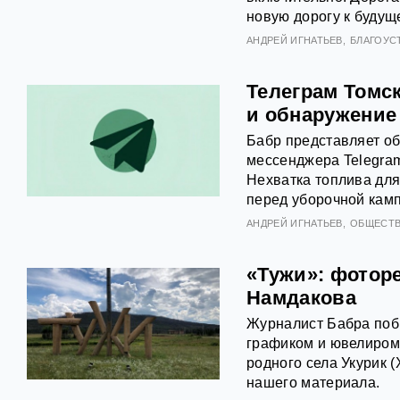
новую дорогу к будущ
АНДРЕЙ ИГНАТЬЕВ
БЛАГОУС
Телеграм Томск
и обнаружение
Бабр представляет об
мессенджера Telegram
Нехватка топлива для
перед уборочной кам
АНДРЕЙ ИГНАТЬЕВ
ОБЩЕСТ
«Тужи»: фотор
Намдакова
Журналист Бабра побы
графиком и ювелиром
родного села Укурик (
нашего материала.