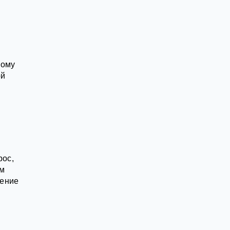
кому
ой
рос,
ом
нение