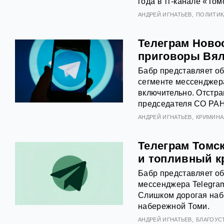
года в тг-канале «Том
АНДРЕЙ ИГНАТЬЕВ
ПОЛИТИК
Телеграм Ново
приговоры Вял
Бабр представляет о
сегменте мессенджера
включительно. Отстр
председателя СО РАН
АНДРЕЙ ИГНАТЬЕВ
КРИМИНА
Телеграм Томс
и топливный к
Бабр представляет об
мессенджера Telegram
Слишком дорогая набе
набережной Томи.
АНДРЕЙ ИГНАТЬЕВ
БЛАГОУС