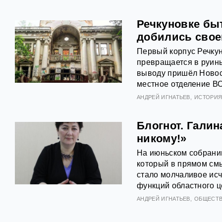
Речкуновке бы
добились свое
Первый корпус Речкун
превращается в руины
выводу пришёл Новоси
местное отделение В
АНДРЕЙ ИГНАТЬЕВ
ИСТОРИ
Блогнот. Галин
никому!»
На июньском собрани
который в прямом смы
стало молчаливое исч
функций областного ц
АНДРЕЙ ИГНАТЬЕВ
ОБЩЕСТ