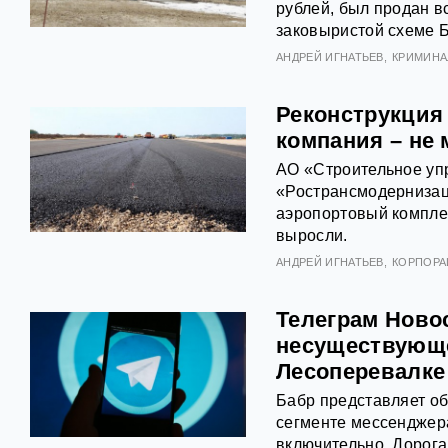
рублей, был продан вс
заковыристой схеме 
АНДРЕЙ ИГНАТЬЕВ
КРИМИНА
Реконструкция
компания – не
АО «Строительное уп
«Ространсмодернизац
аэропортовый компле
выросли.
АНДРЕЙ ИГНАТЬЕВ
КОРПОРА
Телеграм Новос
несуществующе
Лесоперевалке
Бабр представляет о
сегменте мессенджера
включительно. Дорог