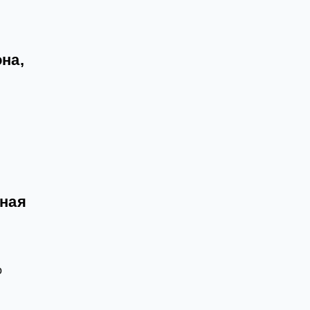
на,
жная
о