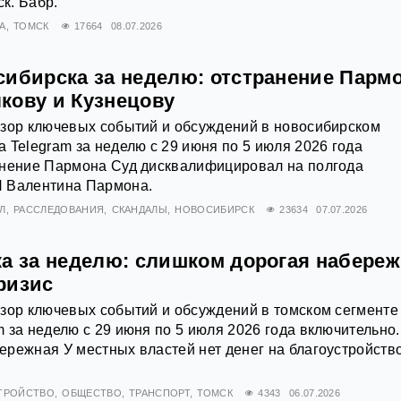
ск. Бабр.
А
ТОМСК
17664
08.07.2026
сибирска за неделю: отстранение Пармо
кову и Кузнецову
бзор ключевых событий и обсуждений в новосибирском
 Telegram за неделю с 29 июня по 5 июля 2026 года
анение Пармона Суд дисквалифицировал на полгода
 Валентина Пармона.
Л
РАССЛЕДОВАНИЯ
СКАНДАЛЫ
НОВОСИБИРСК
23634
07.07.2026
ка за неделю: слишком дорогая набере
ризис
зор ключевых событий и обсуждений в томском сегменте
 за неделю с 29 июня по 5 июля 2026 года включительно.
режная У местных властей нет денег на благоустройств
ТРОЙСТВО
ОБЩЕСТВО
ТРАНСПОРТ
ТОМСК
4343
06.07.2026