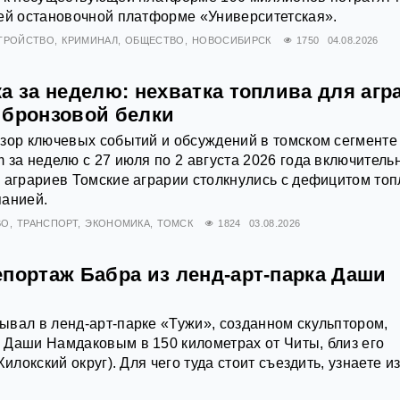
ей остановочной платформе «Университетская».
ТРОЙСТВО
КРИМИНАЛ
ОБЩЕСТВО
НОВОСИБИРСК
1750
04.08.2026
а за неделю: нехватка топлива для агр
 бронзовой белки
зор ключевых событий и обсуждений в томском сегменте
 за неделю с 27 июля по 2 августа 2026 года включитель
 аграриев Томские аграрии столкнулись с дефицитом то
панией.
ВО
ТРАНСПОРТ
ЭКОНОМИКА
ТОМСК
1824
03.08.2026
епортаж Бабра из ленд-арт-парка Даши
вал в ленд-арт-парке «Тужи», созданном скульптором,
 Даши Намдаковым в 150 километрах от Читы, близ его
Хилокский округ). Для чего туда стоит съездить, узнаете и