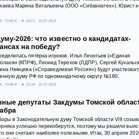
ыхаева Марина Витальевна (ООО «Сибавиатех»). Юрист и
А
ТОМСК
16671
10.07.2026
му-2026: что известно о кандидатах-
ансах на победу?
ределилась пятёрка игроков. Илья Леонтьев («Единая
олахян (КПРФ), Леонид Терехов (ЛДПР), Сергей Кухальс
ина Немцева («Справедливая Россия») будут участвоват
венную думу РФ по одномандатному округу №180.
А
ТОМСК
19194
09.07.2026
зные депутаты Закдумы Томской облас
Бабра
оры в Законодательную думу Томской области VIII созыв
ерняка успешно переизберутся, поэтому мы решили выяс
ого они считают наиболее полезными. Итак, 30 апреля 202