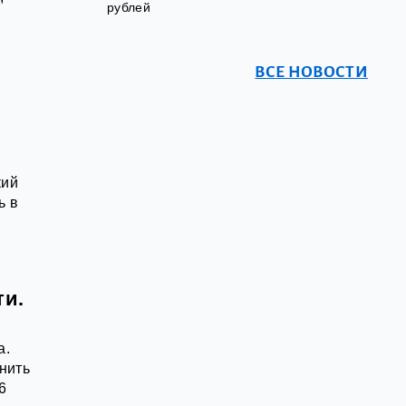
рублей
ВСЕ НОВОСТИ
кий
ь в
ти.
а.
нить
6