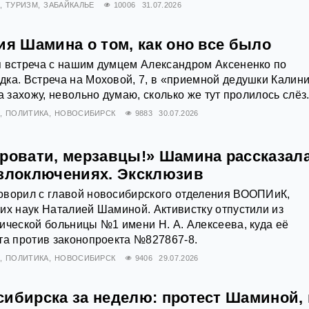
ТУРИЗМ
ЗАБАЙКАЛЬЕ
10006
31.07.2026
ия Шамина о том, как оно все было
я встреча с нашим думцем Александром Аксененко по
ка. Встреча на Моховой, 7, в «приемной дедушки Калини
а захожу, невольно думаю, сколько же тут пролилось слёз
ПОЛИТИКА
НОВОСИБИРСК
9883
30.07.2026
кровати, мерзавцы!» Шамина рассказал
 злоключениях. Эксклюзив
оворил с главой новосибирского отделения ВООПИиК,
их наук Наталией Шаминой. Активистку отпустили из
ической больницы №1 имени Н. А. Алексеева, куда её
та против законопроекта №827867-8.
ПОЛИТИКА
НОВОСИБИРСК
9406
29.07.2026
сибирска за неделю: протест Шаминой, 