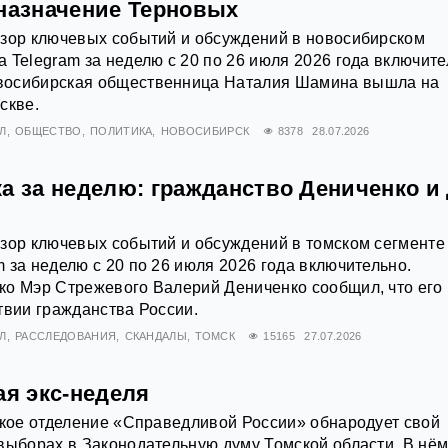
 назначение Терновых
бзор ключевых событий и обсуждений в новосибирском
 Telegram за неделю с 20 по 26 июля 2026 года включите
восибирская общественница Наталия Шамина вышла на
скве.
Л
ОБЩЕСТВО
ПОЛИТИКА
НОВОСИБИРСК
8378
28.07.2026
а за неделю: гражданство Дениченко и
зор ключевых событий и обсуждений в томском сегменте
 за неделю с 20 по 26 июля 2026 года включительно.
ко Мэр Стрежевого Валерий Дениченко сообщил, что его
твии гражданства России.
Л
РАССЛЕДОВАНИЯ
СКАНДАЛЫ
ТОМСК
15165
27.07.2026
ая экс-неделя
ское отделение «Справедливой России» обнародует свой
выборах в Законодательную думу Томской области. В нём