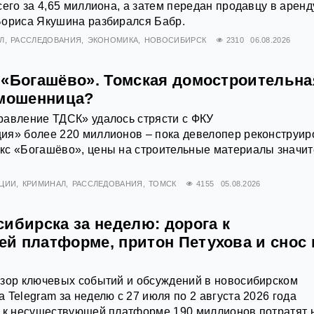
его за 4,65 миллиона, а затем передан продавцу в аренду
Бориса Якушина разбирался Бабр.
Л
РАССЛЕДОВАНИЯ
ЭКОНОМИКА
НОВОСИБИРСК
2310
06.08.2026
 «Богашёво». Томская домостроительна
 мошенница?
равление ТДСК» удалось стрясти с ФКУ
ия» более 220 миллионов – пока девелопер реконструир
кс «Богашёво», цены на строительные материалы значит
ЦИИ
КРИМИНАЛ
РАССЛЕДОВАНИЯ
ТОМСК
4155
05.08.2026
ибирска за неделю: дорога к
й платформе, притон Петухова и снос 
бзор ключевых событий и обсуждений в новосибирском
 Telegram за неделю с 27 июля по 2 августа 2026 года
а к несуществующей платформе 190 миллионов потратят 