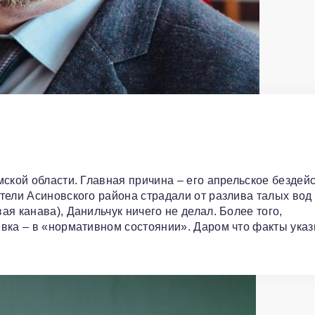
ской области. Главная причина – его апрельское бездей
тели Асиновского района страдали от разлива талых вод
я канава), Данильчук ничего не делал. Более того,
ёвка – в «нормативном состоянии». Даром что факты ука