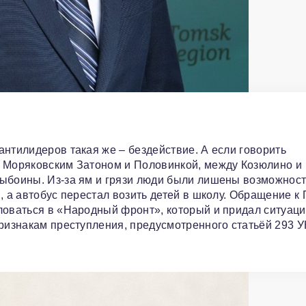
антилидеров такая же – бездействие. А если говорить
у Моряковским Затоном и Половинкой, между Козюлино и
выбоины. Из-за ям и грязи люди были лишены возможнос
, а автобус перестал возить детей в школу. Обращение к
ловаться в «Народный фронт», который и придал ситуац
признакам преступления, предусмотренного статьёй 293 