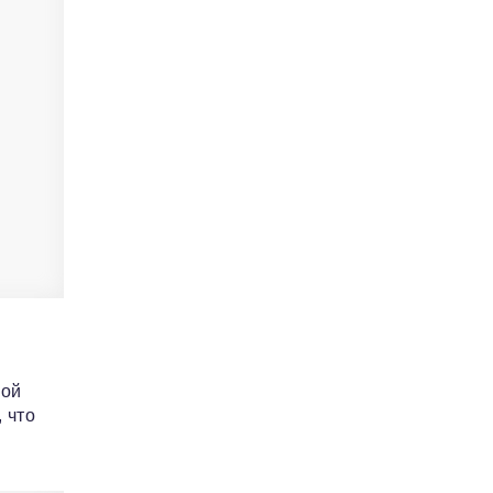
ной
 что