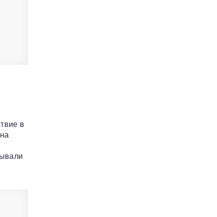
ствие в
 на
зывали