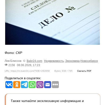
Фото: СКР
Лев Блиссов
©
Babr24.com
Недвижимость
,
Экономика
Новосибирск
2156
08.06.2026, 17:23
URL: https://m.babr24.com/?IDE=292858
Bytes: 938 / 795
Скачать PDF
Поделиться в соцсетях:
Также читайте эксклюзивную информацию в