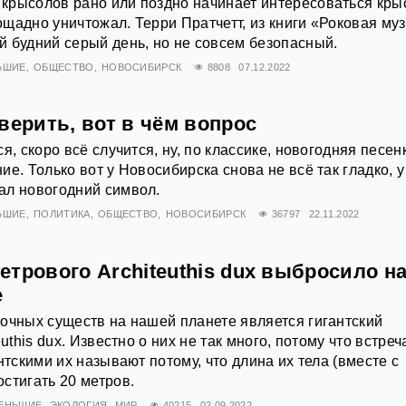
крысолов рано или поздно начинает интересоваться кры
щадно уничтожал. Терри Пратчетт, из книги «Роковая му
 будний серый день, но не совсем безопасный.
ЬШИЕ
ОБЩЕСТВО
НОВОСИБИРСК
8808
07.12.2022
верить, вот в чём вопрос
я, скоро всё случится, ну, по классике, новогодняя песен
е. Только вот у Новосибирска снова не всё так гладко, у
ал новогодний символ.
ЬШИЕ
ПОЛИТИКА
ОБЩЕСТВО
НОВОСИБИРСК
36797
22.11.2022
трового Architeuthis dux выбросило н
е
очных существ на нашей планете является гигантский
euthis dux. Известно о них не так много, потому что встре
нтскими их называют потому, что длина их тела (вместе с
стигать 20 метров.
МЕНЬШИЕ
ЭКОЛОГИЯ
МИР
40215
02.09.2022