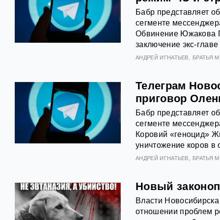
Бабр представляет о
сегменте мессенджера
Обвинение Южакова П
заключение экс-глав
АНДРЕЙ ИГНАТЬЕВ
БРАТЬЯ 
Телеграм Ново
приговор Олен
Бабр представляет о
сегменте мессенджера
Коровий «геноцид» Ж
уничтожение коров в 
АНДРЕЙ ИГНАТЬЕВ
БРАТЬЯ 
Новый законоп
Власти Новосибирска 
отношении проблем р