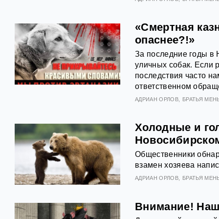
«Смертная каз
опаснее?!»
За последние годы в 
уличных собак. Если 
последствия часто на
ответственном обращ
АДРИАН ОРЛОВ
БРАТЬЯ МЕН
Холодные и го
Новосибирско
Общественники обнару
взамен хозяева напис
АДРИАН ОРЛОВ
БРАТЬЯ МЕН
Внимание! На