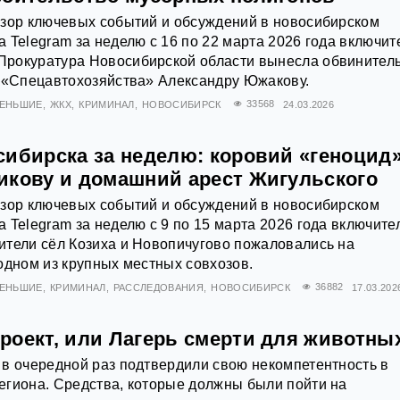
бзор ключевых событий и обсуждений в новосибирском
 Telegram за неделю с 16 по 22 марта 2026 года включит
рокуратура Новосибирской области вынесла обвинител
е «Спецавтохозяйства» Александру Южакову.
МЕНЬШИЕ
ЖКХ
КРИМИНАЛ
НОВОСИБИРСК
33568
24.03.2026
сибирска за неделю: коровий «геноцид»
икову и домашний арест Жигульского
бзор ключевых событий и обсуждений в новосибирском
 Telegram за неделю с 9 по 15 марта 2026 года включите
ители сёл Козиха и Новопичугово пожаловались на
одном из крупных местных совхозов.
МЕНЬШИЕ
КРИМИНАЛ
РАССЛЕДОВАНИЯ
НОВОСИБИРСК
36882
17.03.202
роект, или Лагерь смерти для животны
в очередной раз подтвердили свою некомпетентность в
егиона. Средства, которые должны были пойти на