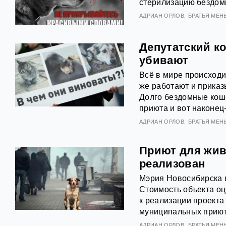
стерилизацию бездом
АДРИАН ОРЛОВ
БРАТЬЯ МЕН
Депутатский ко
убивают
Всё в мире происходи
же работают и приказ
Долго бездомные коше
приюта и вот наконец
АДРИАН ОРЛОВ
БРАТЬЯ МЕН
Приют для жив
реализован
Мэрия Новосибирска 
Стоимость объекта оц
к реализации проекта
муниципальных приют
АДРИАН ОРЛОВ
БРАТЬЯ МЕН