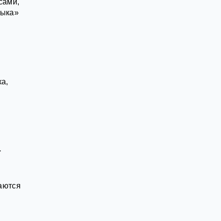
сами,
зыка»
ка,
а
чаются