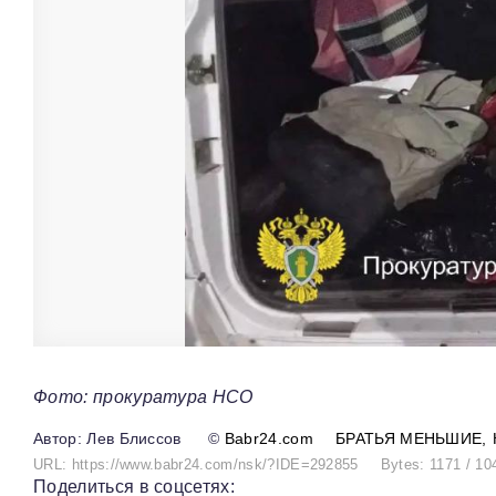
Фото: прокуратура НСО
Лев Блиссов
©
Babr24.com
БРАТЬЯ МЕНЬШИЕ
URL: https://www.babr24.com/nsk/?IDE=292855
Bytes: 1171 / 10
Поделиться в соцсетях: