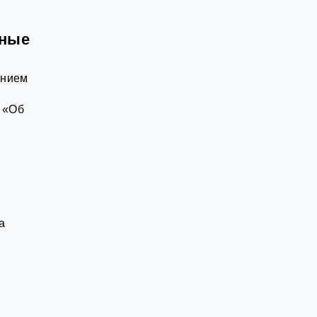
тные
ением
н «Об
а