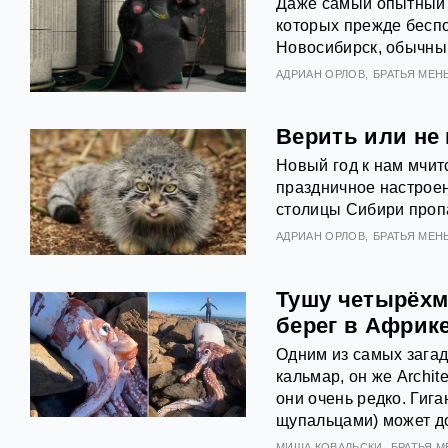
Даже самый опытный 
которых прежде беспо
Новосибирск, обычный
АДРИАН ОРЛОВ
БРАТЬЯ МЕН
Верить или не 
Новый год к нам мчитс
праздничное настроени
столицы Сибири проп
АДРИАН ОРЛОВ
БРАТЬЯ МЕН
Тушу четырёхме
берег в Африк
Одним из самых загад
кальмар, он же Archit
они очень редко. Гига
щупальцами) может до
МИША КОВАЛЬСКИ
БРАТЬЯ 