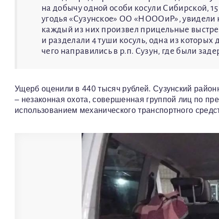
на добычу одной особи косули Сибирской, 15 
угодья «Сузунское» ОО «НОООиР», увидели на
каждый из них произвел прицельные выстре
и разделали 4 туши косуль, одна из которых 
чего направились в р.п. Сузун, где были за
Ущерб оценили в 440 тысяч рублей. Сузунский районн
– незаконная охота, совершенная группой лиц по пр
использованием механического транспортного средс