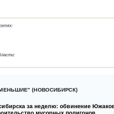
сетях:
бласти:
 МЕНЬШИЕ" (НОВОСИБИРСК)
сибирска за неделю: обвинение Южаков
роительство мусорных полигонов