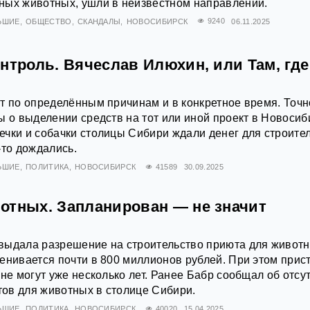
ных животных, ушли в неизвестном направлении.
ЬШИЕ
ОБЩЕСТВО
СКАНДАЛЫ
НОВОСИБИРСК
9240
06.11.2025
нтроль. Вячеслав Илюхин, или Там, где
т по определённым причинам и в конкретное время. Точн
ы о выделении средств на тот или иной проект в Новосиб
чки и собачки столицы Сибири ждали денег для строите
-то дождались.
ЬШИЕ
ПОЛИТИКА
НОВОСИБИРСК
41589
30.09.2025
отных. Запланирован — не значит
выдала разрешение на строительство приюта для животн
енивается почти в 800 миллионов рублей. При этом прис
 не могут уже несколько лет. Ранее Бабр сообщал об отсу
ов для животных в столице Сибири.
ЬШИЕ
ПОЛИТИКА
НОВОСИБИРСК
40020
15.04.2025