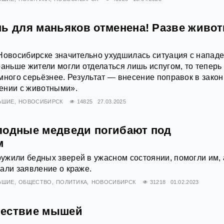
нь для маньяков отменена! Разве живо
Новосибирске значительно ухудшилась ситуация с напад
раньше жители могли отделаться лишь испугом, то теперь
много серьёзнее. Результат — внесение поправок в зако
ении с животными».
ЬШИЕ
НОВОСИБИРСК
14825
27.03.2025
лодные медведи погибают под
м
жили бедных зверей в ужасном состоянии, помогли им, 
али заявление о краже.
ЬШИЕ
ОБЩЕСТВО
ПОЛИТИКА
НОВОСИБИРСК
31218
01.02.2023
шествие мышей