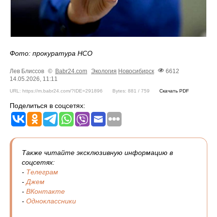
Фото: прокуратура НСО
Лев Блиссов
©
Babr24.com
Экология
Новосибирск
6612
14.05.2026, 11:11
URL: https://m.babr24.com/?IDE=291896
Bytes: 881 / 759
Скачать PDF
Поделиться в соцсетях:
Также читайте эксклюзивную информацию в
соцсетях:
-
Телеграм
-
Джем
-
ВКонтакте
-
Одноклассники