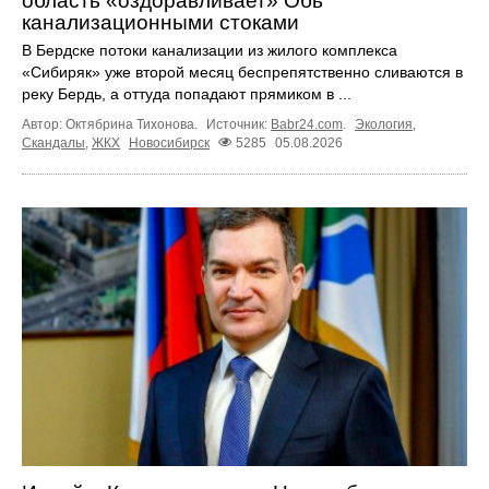
область «оздоравливает» Обь
канализационными стоками
В Бердске потоки канализации из жилого комплекса
«Сибиряк» уже второй месяц беспрепятственно сливаются в
реку Бердь, а оттуда попадают прямиком в ...
Автор: Октябрина Тихонова.
Источник:
Babr24.com
.
Экология
,
Скандалы
,
ЖКХ
Новосибирск
5285
05.08.2026