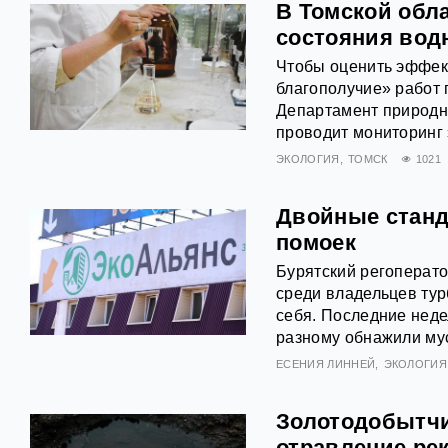
В Томской обл
состояния вод
Чтобы оценить эффек
благополучие» работ 
Департамент природн
проводит мониторинг 
ЭКОЛОГИЯ
ТОМСК
1021
Двойные станд
помоек
Бурятский регоперат
среди владельцев турб
себя. Последние неде
разному обнажили му
ЕСЕНИЯ ЛИННЕЙ
ЭКОЛОГИЯ
Золотодобытчи
отравление рек