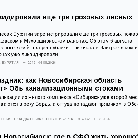
видировали еще три грозовых лесных
лесах Бурятии зарегистрировали еще три грозовых пожар
евском и Мухоршибирском районах. Об этом 6 августа
есного хозяйства республики. Три очага в Заиграевском и
нах уже ликвидировали.
БУРЯТИЯ
2042
06.08.2026
здник: как Новосибирская область
т» Обь канализационными стоками
ализации из жилого комплекса «Сибиряк» уже второй ме
ваются в реку Бердь, а оттуда попадают прямиком в Обс
ЛОГИЯ
СКАНДАЛЫ
ЖКХ
НОВОСИБИРСК
4932
05.08.2026
и Новосибирск: где в СФО жить хорошо