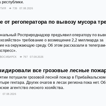
 республики.
ЯТИЯ
739
07.08.2026
 от регоператора по вывозу мусора тр
а
ональный Росприроднадзор предъявил оператору по выв
хозяйство» требование о возмещение 2,2 миллиарда за
ие на окружающую среду. Об этом рассказали в телеграм
кспресс».
ВОСИБИРСК
797
07.08.2026
видировали все грозовые лесные пожа
урятии потушили грозовой лесной пожар в Прибайкальском
ыре гектара. Других очагов в лесах региона пока нет. Об
ское агентство лесного хозяйства.
7
07.08.2026