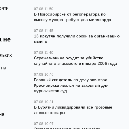
очти
07.08 11:50
В Новосибирске от регоператора по
вывозу мусора требует два миллиарда
07.08 11:45
13 иркутян получили сроки за организацию
 не
казино
07.08 11:40
льких
Стрежевчанина осудят за убийство
случайного знакомого в январе 2006 года
 на
07.08 10:46
Главный свидетель по делу экс-мэра
Красноярска явился на закрытый для
журналистов суд
07.08 10:31
В Бурятии ликвидировали все грозовые
лесные пожары
на
07.08 10:07