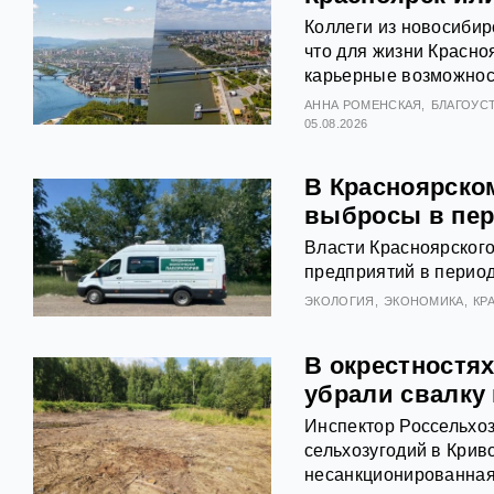
Коллеги из новосибир
что для жизни Красно
карьерные возможност
АННА РОМЕНСКАЯ
БЛАГОУС
05.08.2026
В Красноярском
выбросы в пер
Власти Красноярског
предприятий в перио
ЭКОЛОГИЯ
ЭКОНОМИКА
КР
В окрестностя
убрали свалку 
Инспектор Россельхоз
сельхозугодий в Крив
несанкционированная