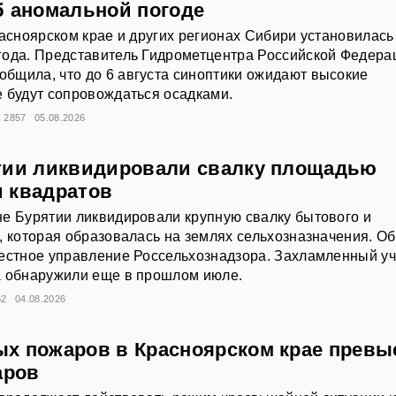
б аномальной погоде
расноярском крае и других регионах Сибири установилась
года. Представитель Гидрометцентра Российской Федера
бщила, что до 6 августа синоптики ожидают высокие
 будут сопровождаться осадками.
2857
05.08.2026
тии ликвидировали свалку площадью
 квадратов
е Бурятии ликвидировали крупную свалку бытового и
, которая образовалась на землях сельхозназначения. Об
естное управление Россельхознадзора. Захламленный уч
а обнаружили еще в прошлом июле.
62
04.08.2026
х пожаров в Красноярском крае превы
аров