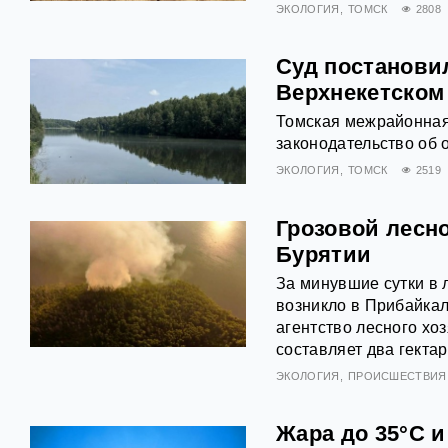
ЭКОЛОГИЯ
ТОМСК
2808
Суд постанови
Верхнекетском
Томская межрайонная
законодательство об
ЭКОЛОГИЯ
ТОМСК
2519
Грозовой лесн
Бурятии
За минувшие сутки в 
возникло в Прибайкал
агентство лесного хо
составляет два гектар
ЭКОЛОГИЯ
ПРОИСШЕСТВИЯ
Жара до 35°C 