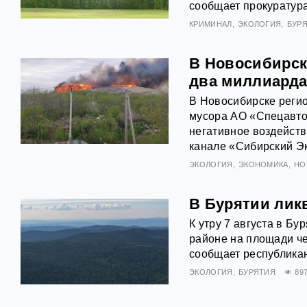
сообщает прокуратура
КРИМИНАЛ
ЭКОЛОГИЯ
БУР
В Новосибирске
два миллиард
В Новосибирске реги
мусора АО «Спецавто
негативное воздейств
канале «Сибирский Э
ЭКОЛОГИЯ
ЭКОНОМИКА
НО
В Бурятии лик
К утру 7 августа в Б
районе на площади чет
сообщает республикан
ЭКОЛОГИЯ
БУРЯТИЯ
89