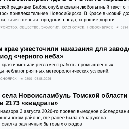
ской редакции Бабра опубликовали любопытный текст о т
ярск привлекательнее Новосибирска. В Красе высокий до
и, качественная городская среда, хорошие дороги.
ТРОЙСТВО
ОБЩЕСТВО
ЭКОЛОГИЯ
КРАСНОЯРСК
НОВОСИБИРСК
5294
 крае ужесточили наказания для завод
иод «черного неба»
о края изменили регламент работы промышленных
ды неблагоприятных метеорологических условий.
АСНОЯРСК
2800
05.08.2026
х села Новоисламбуль Томской области
в 2173 «квадрата»
надзора 3 августа 2026-го провел выездное обследован
ошеинском районе, где ранее была обнаружена
 свалка различных бытовых отходов.