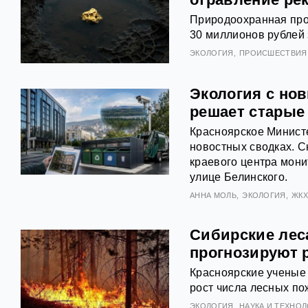
Природоохранная про
30 миллионов рублей 
ЭКОЛОГИЯ
ПРОИСШЕСТВИЯ
Экология с но
решает старые
Красноярское Министе
новостных сводках. 
краевого центра мон
улице Белинского.
АННА МОЛЬ
ЭКОЛОГИЯ
ЖК
Сибирские леса
прогнозируют р
Красноярские ученые 
рост числа лесных по
ЭКОЛОГИЯ
НАУКА И ТЕХНО