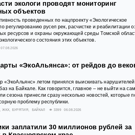
асти экологи проводят мониторинг
ных объектов
тивность проведенных по нацпроекту «Экологическое
по регулированию русел рек, расчистке и реабилитации о
ых ресурсов и охраны окружающей среды Томской облас
экологического состояния этих объектов.
07.08.2026
арты «ЭкоАльянса»: от рейдов до век
ор «ЭкоАльянс» летом принялся выискивать нарушителей
аз на Байкале. Как говорится, главное – не выйти на са
ли сезона принесли сразу несколько новостей, которые п
сорную проблему республики.
ЖКХ
БУРЯТИЯ
БАЙКАЛ
3399
06.08.2026
ки заплатили 30 миллионов рублей за
 в Красноярском крае