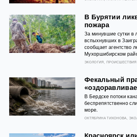
В Бурятии лик
пожара
За минувшие сутки в 
вспыхнувших в Заигра
сообщает агентство л
Мухоршибирском райо
ЭКОЛОГИЯ
ПРОИСШЕСТВИЯ
Фекальный пра
«оздоравливае
В Бердске потоки кан
беспрепятственно сли
море.
ОКТЯБРИНА ТИХОНОВА
ЭКО
Красноярск ил