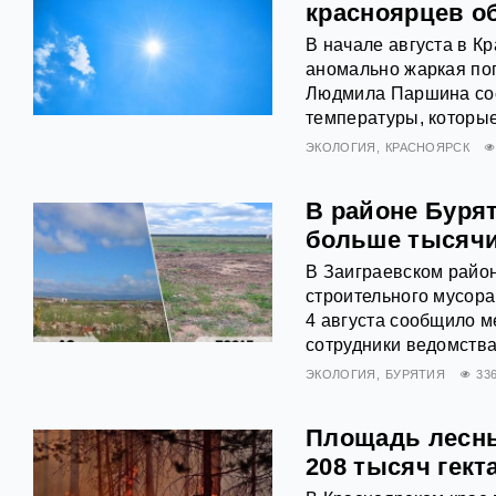
красноярцев о
В начале августа в К
аномально жаркая по
Людмила Паршина соо
температуры, которые
ЭКОЛОГИЯ
КРАСНОЯРСК
В районе Буря
больше тысячи
В Заиграевском район
строительного мусора
4 августа сообщило м
сотрудники ведомств
ЭКОЛОГИЯ
БУРЯТИЯ
33
Площадь лесны
208 тысяч гект