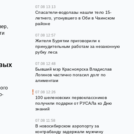
07.08 13:13
Спасатели-водолазы нашли тело 15-
летнего, утонувшего в Оби в Чаинском
районе
зер,
ти
07.08 12:57
Жителя Бурятии приговорили к
принудительным работам за незаконную
рубку леса
овых
07.08 12:48
Бывший мэр Красноярска Владислав
Логинов частично погасил долг по
алиментам
мого
07.08 12:26
о-
100 шелеховских первоклассников
получили подарки от РУСАЛа ко Дню
знаний
07.08 11:58
В новосибирском аэропорту за
контрабанду задержали мужчину