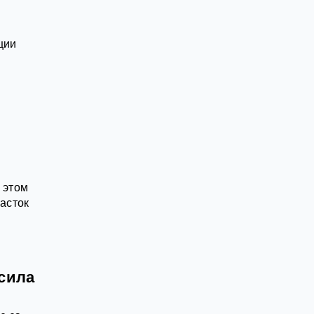
ции
 этом
асток
сила