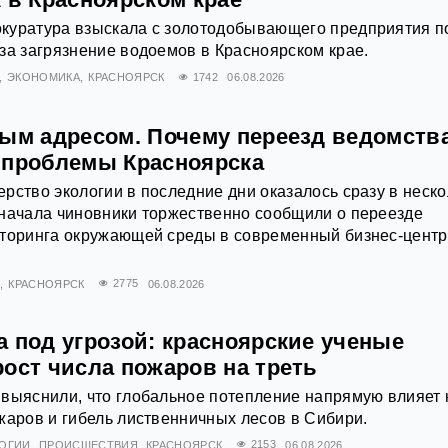
куратура взыскала с золотодобывающего предприятия п
за загрязнение водоемов в Красноярском крае.
ЭКОНОМИКА
КРАСНОЯРСК
1742
06.08.2026
вым адресом. Почему переезд ведомства
 проблемы Красноярска
рство экологии в последние дни оказалось сразу в неско
Сначала чиновники торжественно сообщили о переезде
иторинга окружающей среды в современный бизнес-центр
Х
КРАСНОЯРСК
2775
06.08.2026
 под угрозой: красноярские ученые
ост числа пожаров на треть
выяснили, что глобальное потепление напрямую влияет 
жаров и гибель лиственничных лесов в Сибири.
ЛОГИИ
ПРОИСШЕСТВИЯ
КРАСНОЯРСК
2153
06.08.2026