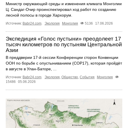
Министр окружающей среды и изменения климата Монголии
Ц. Сандаг-Очир проинспектировал ход работ по созданию
лесной полосы в городе Хархорум.
Источник:
Babr24.com
.
Экология
Монголия
5136
17.06.2026
Экспедиция «Голос пустыни» преодолеет 17
тысяч километров по пустыням Центральной
Азии
В преддверии 17‑й сессии Конференции сторон Конвенции
ООН по борьбе с опустыниванием (COP17), которая пройдёт
в августе в Улан‑Баторе, ...
Источник:
Babr24.com
.
Экология
,
Общество
,
События
Монголия
15486
05.06.2026