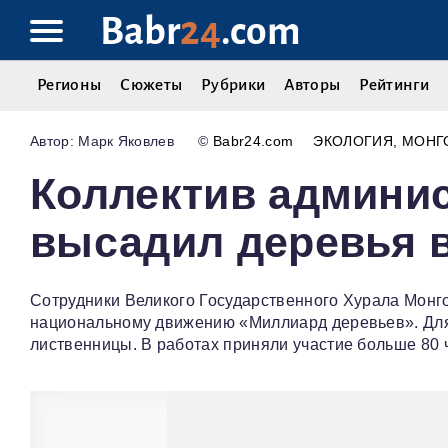
Babr
24
.com
Регионы
Сюжеты
Рубрики
Авторы
Рейтинги
Марк Яковлев
©
Babr24.com
ЭКОЛОГИЯ
МОНГ
Коллектив админи
высадил деревья 
Сотрудники Великого Государственного Хурала Монг
национальному движению «Миллиард деревьев». Для 
лиственницы. В работах приняли участие больше 80 