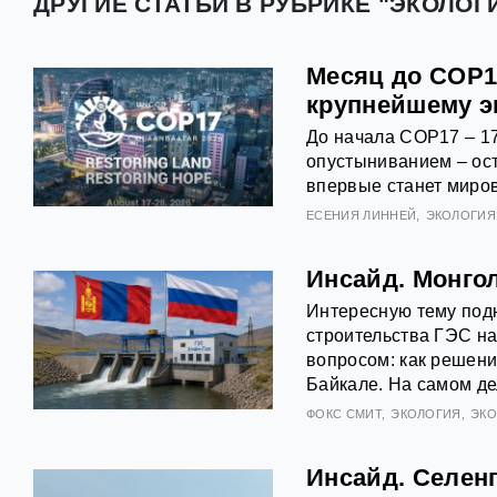
ДРУГИЕ СТАТЬИ В РУБРИКЕ "ЭКОЛОГ
Месяц до COP1
крупнейшему э
До начала COP17 – 1
опустыниванием – ост
впервые станет миро
ЕСЕНИЯ ЛИННЕЙ
ЭКОЛОГИЯ
Инсайд. Монго
Интересную тему под
строительства ГЭС на
вопросом: как решени
Байкале. На самом де
ФОКС СМИТ
ЭКОЛОГИЯ
ЭК
Инсайд. Селен