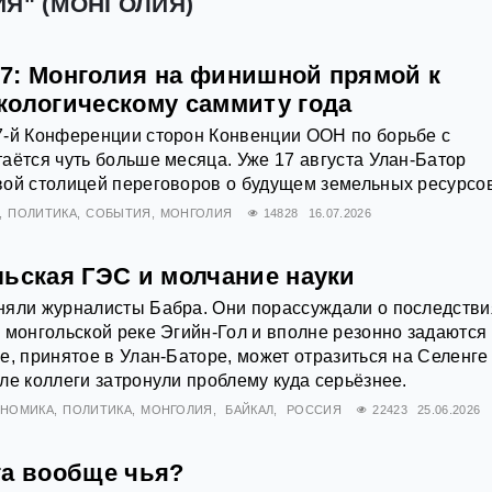
ИЯ" (МОНГОЛИЯ)
7: Монголия на финишной прямой к
кологическому саммиту года
7-й Конференции сторон Конвенции ООН по борьбе с
аётся чуть больше месяца. Уже 17 августа Улан-Батор
вой столицей переговоров о будущем земельных ресурсов
ПОЛИТИКА
СОБЫТИЯ
МОНГОЛИЯ
14828
16.07.2026
льская ГЭС и молчание науки
няли журналисты Бабра. Они порассуждали о последстви
 монгольской реке Эгийн-Гол и вполне резонно задаются
е, принятое в Улан-Баторе, может отразиться на Селенге
ле коллеги затронули проблему куда серьёзнее.
ОНОМИКА
ПОЛИТИКА
МОНГОЛИЯ
БАЙКАЛ
РОССИЯ
22423
25.06.2026
га вообще чья?