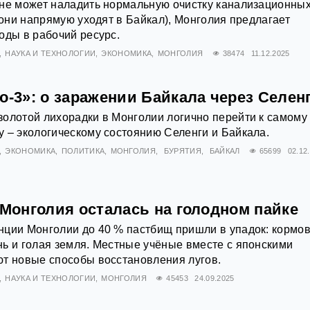
 не может наладить нормальную очистку канализационны
е они напрямую уходят в Байкал), Монголия предлагает
оды в рабочий ресурс.
НАУКА И ТЕХНОЛОГИИ
ЭКОНОМИКА
МОНГОЛИЯ
38474
11.12.2025
о-3»: о заражении Байкала через Селен
олотой лихорадки в Монголии логично перейти к самому
 – экологическому состоянию Селенги и Байкала.
ЭКОНОМИКА
ПОЛИТИКА
МОНГОЛИЯ
БУРЯТИЯ
БАЙКАЛ
65699
02.12
 Монголия осталась на голодном пайке
нции Монголии до 40 % пастбищ пришли в упадок: кормо
ь и голая земля. Местные учёные вместе с японскими
ют новые способы восстановления лугов.
НАУКА И ТЕХНОЛОГИИ
МОНГОЛИЯ
45453
24.09.2025