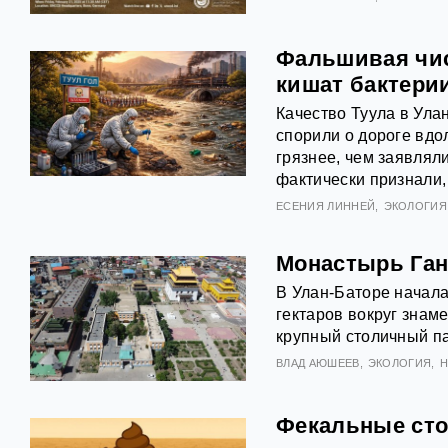
Фальшивая чист
кишат бактери
Качество Туула в Ула
спорили о дороге вдо
грязнее, чем заявлял
фактически признали,
ЕСЕНИЯ ЛИННЕЙ
ЭКОЛОГИЯ
Монастырь Ган
В Улан-Баторе начал
гектаров вокруг знам
крупный столичный па
ВЛАД АЮШЕЕВ
ЭКОЛОГИЯ
Н
Фекальные сто