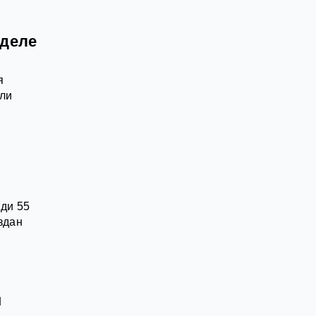
 деле
я
ыли
ди 55
здан
м