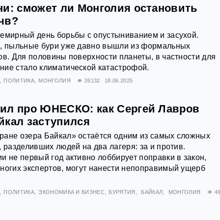
ни: сможет ли Монголия остановить
чв?
семирный день борьбы с опустыниванием и засухой.
я, пыльные бури уже давно вышли из формальных
ов. Для половины поверхности планеты, в частности для
ние стало климатической катастрофой.
ПОЛИТИКА
МОНГОЛИЯ
26132
18.06.2025
ил про ЮНЕСКО: как Сергей Лавров
йкал заступился
ране озера Байкал» остаётся одним из самых сложных
, разделивших людей на два лагеря: за и против.
и не первый год активно лоббирует поправки в закон,
ногих экспертов, могут нанести непоправимый ущерб
ПОЛИТИКА
ЭКОНОМИКА И БИЗНЕС
БУРЯТИЯ
БАЙКАЛ
МОНГОЛИЯ
4