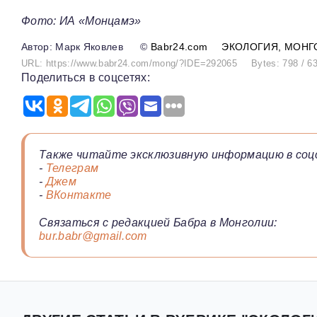
Фото: ИА «Монцамэ»
Марк Яковлев
©
Babr24.com
ЭКОЛОГИЯ
МОНГ
URL: https://www.babr24.com/mong/?IDE=292065
Bytes: 798 / 6
Поделиться в соцсетях:
Также читайте эксклюзивную информацию в соц
-
Телеграм
-
Джем
-
ВКонтакте
Связаться с редакцией Бабра в Монголии:
bur.babr@gmail.com