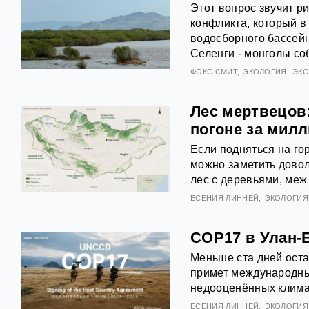
Этот вопрос звучит ри
конфликта, который в
водосборного бассейн
Селенги - монголы с
ФОКС СМИТ
ЭКОЛОГИЯ
ЭК
Лес мертвецов
погоне за мил
Если подняться на го
можно заметить довол
лес с деревьями, меж
ЕСЕНИЯ ЛИННЕЙ
ЭКОЛОГИЯ
COP17 в Улан-
Меньше ста дней оста
примет международны
недооценённых клима
ЕСЕНИЯ ЛИННЕЙ
ЭКОЛОГИЯ