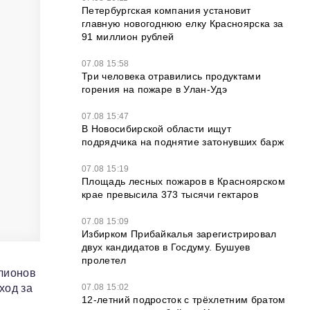
Петербургская компания установит
главную новогоднюю елку Красноярска за
91 миллион рублей
07.08 15:58
Три человека отравились продуктами
горения на пожаре в Улан-Удэ
07.08 15:47
В Новосибирской области ищут
подрядчика на поднятие затонувших барж
07.08 15:19
Площадь лесных пожаров в Красноярском
крае превысила 373 тысячи гектаров
07.08 15:09
Избирком Прибайкалья зарегистрировал
двух кандидатов в Госдуму. Бушуев
пролетел
лионов
ход за
07.08 15:02
12‑летний подросток с трёхлетним братом