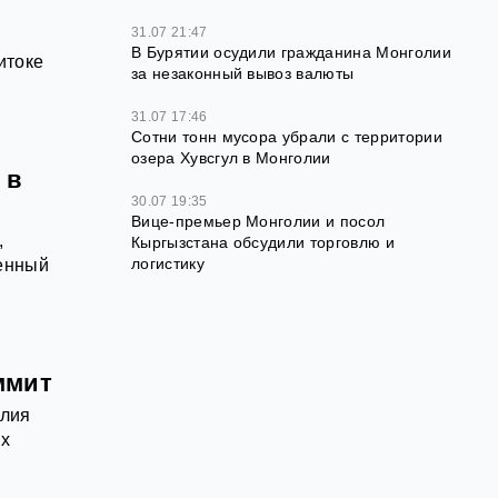
31.07 21:47
В Бурятии осудили гражданина Монголии
итоке
за незаконный вывоз валюты
31.07 17:46
Сотни тонн мусора убрали с территории
озера Хувсгул в Монголии
 в
30.07 19:35
Вице-премьер Монголии и посол
,
Кыргызстана обсудили торговлю и
логистику
ценный
ммит
олия
ых