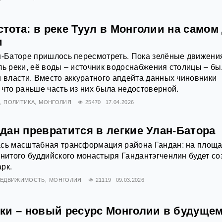
ота: в реке Туул в Монголии на самом
и
н-Баторе пришлось пересмотреть. Пока зелёные движени
ль реки, её воды – источник водоснабжения столицы – б
и власти. Вместо аккуратного апдейта данных чиновники
 что раньше часть из них была недостоверной.
ПОЛИТИКА
МОНГОЛИЯ
25470
17.04.2026
дан превратится в легкие Улан-Батора
ась масштабная трансформация района Гандан: на площа
енитого буддийского монастыря Гандантэгченлин будет со
рк.
ЕДВИЖИМОСТЬ
МОНГОЛИЯ
21119
09.03.2026
ки – новый ресурс Монголии в будуще