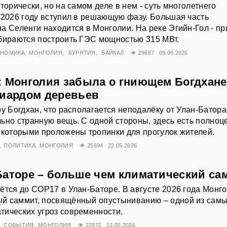
торически, но на самом деле в нем - суть многолетнего
 2026 году вступил в решающую фазу. Большая часть
а Селенги находится в Монголии. На реке Эгийн-Гол - пр
обираются построить ГЭС мощностью 315 МВт.
ОНОМИКА
МОНГОЛИЯ
БУРЯТИЯ
БАЙКАЛ
29687
09.06.2026
: Монголия забыла о гниющем Богдхане
лиардом деревьев
ру Богдхан, что располагается неподалёку от Улан-Батора
ьно странную вещь. С одной стороны, здесь есть полно
 которыми проложены тропинки для прогулок жителей.
ПОЛИТИКА
МОНГОЛИЯ
25594
22.05.2026
Баторе – больше чем климатический са
ётся до COP17 в Улан‑Баторе. В августе 2026 года Монг
й саммит, посвящённый опустыниванию – одной из сам
тических угроз современности.
СОБЫТИЯ
МОНГОЛИЯ
22972
13.05.2026