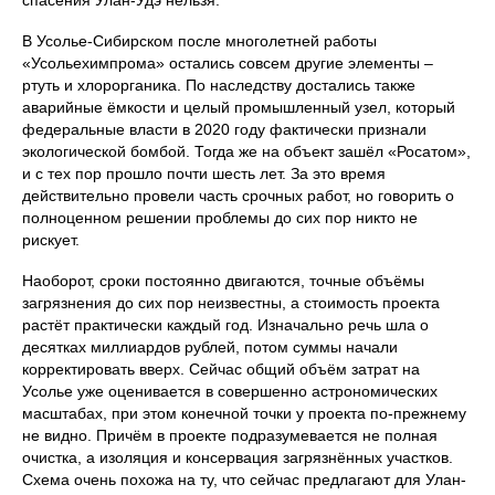
В Усолье-Сибирском после многолетней работы
«Усольехимпрома» остались совсем другие элементы –
ртуть и хлорорганика. По наследству достались также
аварийные ёмкости и целый промышленный узел, который
федеральные власти в 2020 году фактически признали
экологической бомбой. Тогда же на объект зашёл «Росатом»,
и с тех пор прошло почти шесть лет. За это время
действительно провели часть срочных работ, но говорить о
полноценном решении проблемы до сих пор никто не
рискует.
Наоборот, сроки постоянно двигаются, точные объёмы
загрязнения до сих пор неизвестны, а стоимость проекта
растёт практически каждый год. Изначально речь шла о
десятках миллиардов рублей, потом суммы начали
корректировать вверх. Сейчас общий объём затрат на
Усолье уже оценивается в совершенно астрономических
масштабах, при этом конечной точки у проекта по-прежнему
не видно. Причём в проекте подразумевается не полная
очистка, а изоляция и консервация загрязнённых участков.
Схема очень похожа на ту, что сейчас предлагают для Улан-