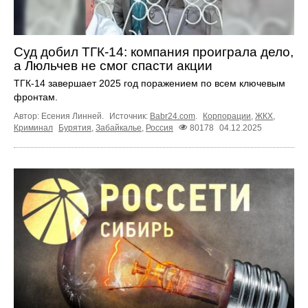
Суд добил ТГК-14: компания проиграла дело,
а Люльчев не смог спасти акции
ТГК-14 завершает 2025 год поражением по всем ключевым
фронтам.
Автор: Есения Линней.
Источник:
Babr24.com
.
Корпорации
,
ЖКХ
,
Криминал
Бурятия
,
Забайкалье
,
Россия
80178
04.12.2025