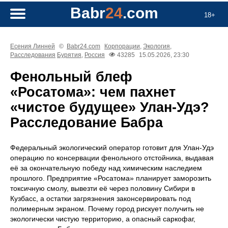
Babr
24
.com
18+
Есения Линней
©
Babr24.com
Корпорации
,
Экология
,
Расследования
Бурятия
,
Россия
43285
15.05.2026, 23:30
Фенольный блеф
«Росатома»: чем пахнет
«чистое будущее» Улан-Удэ?
Расследование Бабра
Федеральный экологический оператор готовит для Улан-Удэ
операцию по консервации фенольного отстойника, выдавая
её за окончательную победу над химическим наследием
прошлого. Предприятие «Росатома» планирует заморозить
токсичную смолу, вывезти её через половину Сибири в
Кузбасс, а остатки загрязнения законсервировать под
полимерным экраном. Почему город рискует получить не
экологически чистую территорию, а опасный саркофаг,