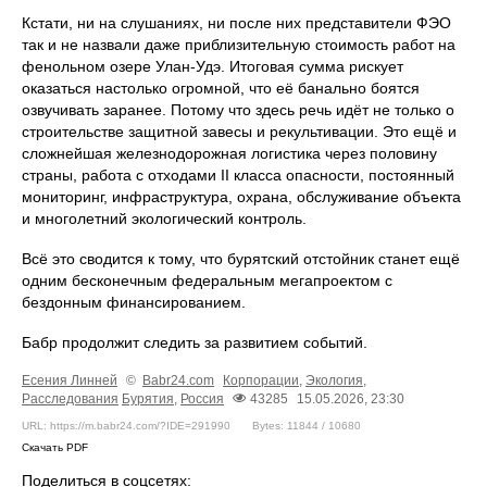
Кстати, ни на слушаниях, ни после них представители ФЭО
так и не назвали даже приблизительную стоимость работ на
фенольном озере Улан-Удэ. Итоговая сумма рискует
оказаться настолько огромной, что её банально боятся
озвучивать заранее. Потому что здесь речь идёт не только о
строительстве защитной завесы и рекультивации. Это ещё и
сложнейшая железнодорожная логистика через половину
страны, работа с отходами II класса опасности, постоянный
мониторинг, инфраструктура, охрана, обслуживание объекта
и многолетний экологический контроль.
Всё это сводится к тому, что бурятский отстойник станет ещё
одним бесконечным федеральным мегапроектом с
бездонным финансированием.
Бабр продолжит следить за развитием событий.
Есения Линней
©
Babr24.com
Корпорации
,
Экология
,
Расследования
Бурятия
,
Россия
43285
15.05.2026, 23:30
URL: https://m.babr24.com/?IDE=291990
Bytes: 11844 / 10680
Скачать PDF
Поделиться в соцсетях: