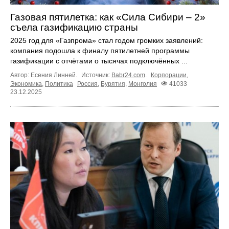
Газовая пятилетка: как «Сила Сибири – 2»
съела газификацию страны
2025 год для «Газпрома» стал годом громких заявлений:
компания подошла к финалу пятилетней программы
газификации с отчётами о тысячах подключённых ...
Автор: Есения Линней.
Источник:
Babr24.com
.
Корпорации
,
Экономика
,
Политика
Россия
,
Бурятия
,
Монголия
41033
23.12.2025