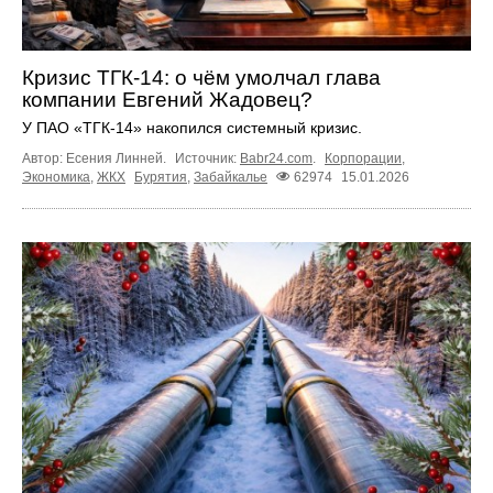
Кризис ТГК-14: о чём умолчал глава
компании Евгений Жадовец?
У ПАО «ТГК-14» накопился системный кризис.
Автор: Есения Линней.
Источник:
Babr24.com
.
Корпорации
,
Экономика
,
ЖКХ
Бурятия
,
Забайкалье
62974
15.01.2026