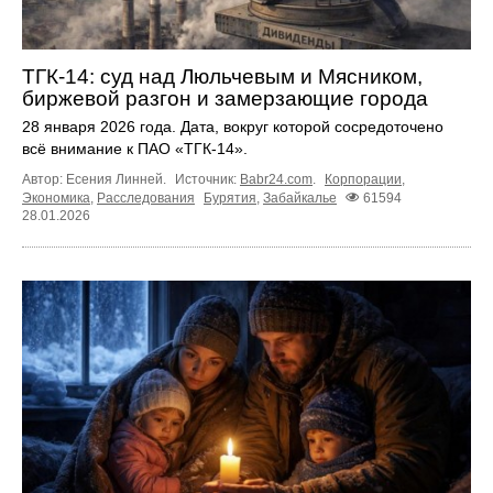
ТГК-14: суд над Люльчевым и Мясником,
биржевой разгон и замерзающие города
28 января 2026 года. Дата, вокруг которой сосредоточено
всё внимание к ПАО «ТГК-14».
Автор: Есения Линней.
Источник:
Babr24.com
.
Корпорации
,
Экономика
,
Расследования
Бурятия
,
Забайкалье
61594
28.01.2026