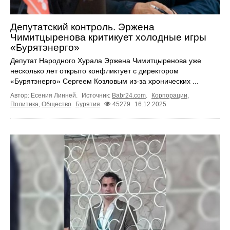
Депутатский контроль. Эржена
Чимитцыренова критикует холодные игры
«Бурятэнерго»
Депутат Народного Хурала Эржена Чимитцыренова уже
несколько лет открыто конфликтует с директором
«Бурятэнерго» Сергеем Козловым из-за хронических ...
Автор: Есения Линней.
Источник:
Babr24.com
.
Корпорации
,
Политика
,
Общество
Бурятия
45279
16.12.2025