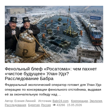
Фенольный блеф «Росатома»: чем пахнет
«чистое будущее» Улан-Удэ?
Расследование Бабра
Федеральный экологический оператор готовит для Улан-Удэ
операцию по консервации фенольного отстойника, выдавая
её за окончательную победу над ...
Автор: Есения Линней.
Источник:
Babr24.com
.
Корпорации
,
Экология
,
Расследования
Бурятия
,
Россия
43266
15.05.2026