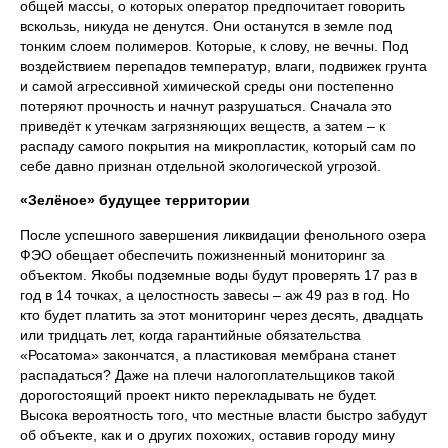
общей массы, о которых оператор предпочитает говорить
вскользь, никуда не денутся. Они останутся в земле под
тонким слоем полимеров. Которые, к слову, не вечны. Под
воздействием перепадов температур, влаги, подвижек грунта
и самой агрессивной химической среды они постепенно
потеряют прочность и начнут разрушаться. Сначала это
приведёт к утечкам загрязняющих веществ, а затем – к
распаду самого покрытия на микропластик, который сам по
себе давно признан отдельной экологической угрозой.
«Зелёное» будущее территории
После успешного завершения ликвидации фенольного озера
ФЭО обещает обеспечить пожизненный мониторинг за
объектом. Якобы подземные воды будут проверять 17 раз в
год в 14 точках, а целостность завесы – аж 49 раз в год. Но
кто будет платить за этот мониторинг через десять, двадцать
или тридцать лет, когда гарантийные обязательства
«Росатома» закончатся, а пластиковая мембрана станет
распадаться? Даже на плечи налогоплательщиков такой
дорогостоящий проект никто перекладывать не будет.
Высока вероятность того, что местные власти быстро забудут
об объекте, как и о других похожих, оставив городу мину