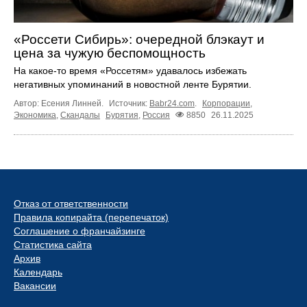
«Россети Сибирь»: очередной блэкаут и
цена за чужую беспомощность
На какое-то время «Россетям» удавалось избежать
негативных упоминаний в новостной ленте Бурятии.
Автор: Есения Линней.
Источник:
Babr24.com
.
Корпорации
,
Экономика
,
Скандалы
Бурятия
,
Россия
8850
26.11.2025
Отказ от ответственности
Правила копирайта (перепечаток)
Соглашение о франчайзинге
Статистика сайта
Архив
Календарь
Вакансии