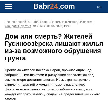
Babr
24
.com
18+
Есения Линней
©
Babr24.com
Экономика и бизнес
,
Общество
,
Скандалы
Бурятия
20604
06.05.2025, 19:41
Дом или смерть? Жителей
Гусиноозёрска лишают жилья
из-за возможного обрушения
грунта
Проблема жителей посёлка Наран, проживающих над
заброшенными шахтами и рискующих провалиться под
землю, скоро достигнет апогея. Несмотря на громкие
заявления властей о желании помочь населению,
фактически чиновники не только «забили» на них, но и
жаждут отобрать землю у людей, не предоставив им ничего
взамен.