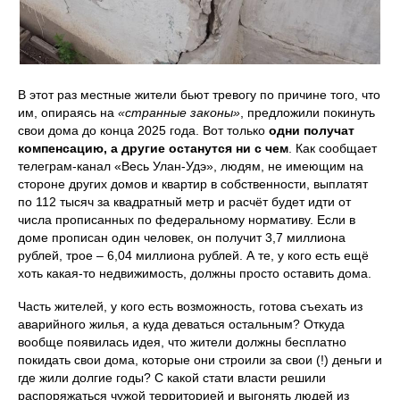
В этот раз местные жители бьют тревогу по причине того, что
им, опираясь на
«странные законы»
, предложили покинуть
свои дома до конца 2025 года. Вот только
одни получат
компенсацию, а другие останутся ни с чем
. Как сообщает
телеграм-канал «Весь Улан-Удэ», людям, не имеющим на
стороне других домов и квартир в собственности, выплатят
по 112 тысяч за квадратный метр и расчёт будет идти от
числа прописанных по федеральному нормативу. Если в
доме прописан один человек, он получит 3,7 миллиона
рублей, трое – 6,04 миллиона рублей. А те, у кого есть ещё
хоть какая-то недвижимость, должны просто оставить дома.
Часть жителей, у кого есть возможность, готова съехать из
аварийного жилья, а куда деваться остальным? Откуда
вообще появилась идея, что жители должны бесплатно
покидать свои дома, которые они строили за свои (!) деньги и
где жили долгие годы? С какой стати власти решили
распоряжаться чужой территорией и выгонять людей из