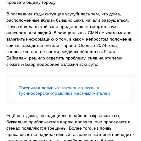
процветающему городу.
В последние годы ситуация усугубилась тем, что дома,
расположенные вблизи бывших шахт, начали разрушаться.
Почва и вода в этой зоне представляют смертельную
опасность для людей. В официальных СМИ не часто можно
заметить информацию о том, в каком непростом положении
сейчас находятся жители Нарана. Осенью 2024 года,
впервые за долгое время, медиасообщество «Люди
Байкала»* решило осветить проблему, сняв на эту тему
сюжет. А Бабр подробнее изложил всю суть:
Токсичная ловушка: закрытые шахты в
Гусиноозёрске отравляют местных жителей
Ещё раз: дома, находящиеся в районе закрытых шахт,
буквально приближаются к краю провала, они проседают, в
стенах появляются трещины. Более того, из почвы
просачивается радиоактивный газ радон, который приводит к
онкологии и другим тяжёлым заболеваниям. В таких