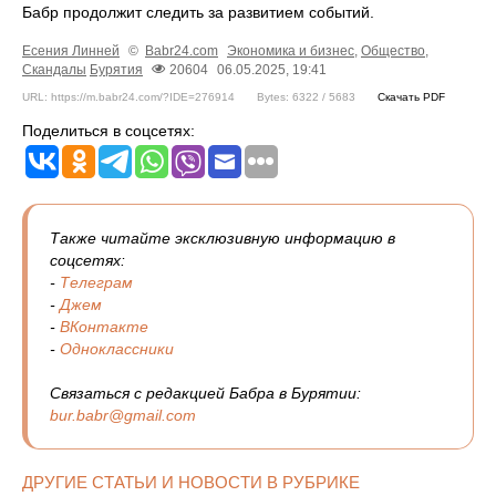
Бабр продолжит следить за развитием событий.
Есения Линней
©
Babr24.com
Экономика и бизнес
,
Общество
,
Скандалы
Бурятия
20604
06.05.2025, 19:41
URL: https://m.babr24.com/?IDE=276914
Bytes: 6322 / 5683
Скачать PDF
Поделиться в соцсетях:
Также читайте эксклюзивную информацию в
соцсетях:
-
Телеграм
-
Джем
-
ВКонтакте
-
Одноклассники
Связаться с редакцией Бабра в Бурятии:
bur.babr@gmail.com
ДРУГИЕ СТАТЬИ И НОВОСТИ В РУБРИКЕ