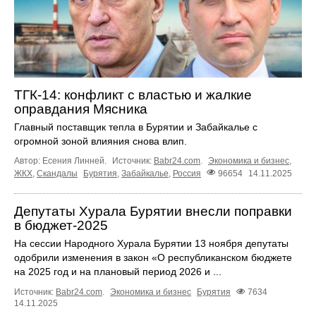
ТГК-14: конфликт с властью и жалкие
оправдания Мясника
Главный поставщик тепла в Бурятии и Забайкалье с
огромной зоной влияния снова влип.
Автор: Есения Линней.
Источник:
Babr24.com
.
Экономика и бизнес
,
ЖКХ
,
Скандалы
Бурятия
,
Забайкалье
,
Россия
96654
14.11.2025
Депутаты Хурала Бурятии внесли поправки
в бюджет-2025
На сессии Народного Хурала Бурятии 13 ноября депутаты
одобрили изменения в закон «О республиканском бюджете
на 2025 год и на плановый период 2026 и ...
Источник:
Babr24.com
.
Экономика и бизнес
Бурятия
7634
14.11.2025