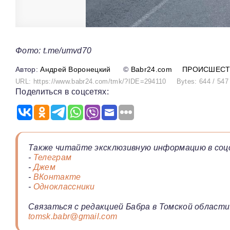
Фото: t.me/umvd70
Андрей Воронецкий
©
Babr24.com
ПРОИСШЕСТ
URL: https://www.babr24.com/tmk/?IDE=294110
Bytes: 644 / 547
Поделиться в соцсетях:
Также читайте эксклюзивную информацию в соц
-
Телеграм
-
Джем
-
ВКонтакте
-
Одноклассники
Связаться с редакцией Бабра в Томской области
tomsk.babr@gmail.com