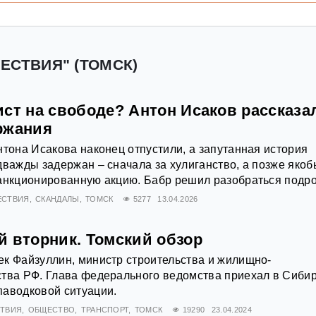
ЕСТВИЯ" (ТОМСК)
ст на свободе? Антон Исаков рассказа
ржания
нтона Исакова наконец отпустили, а запутанная история
дважды задержан – сначала за хулиганство, а позже якоб
санкционированную акцию. Бабр решил разобраться подр
ЕСТВИЯ
СКАНДАЛЫ
ТОМСК
5277
13.04.2026
й вторник. Томский обзор
к Файзуллин, министр строительства и жилищно-
ства РФ. Глава федерального ведомства приехал в Сиби
паводковой ситуации.
ТВИЯ
ОБЩЕСТВО
ТРАНСПОРТ
ТОМСК
19290
23.04.2024