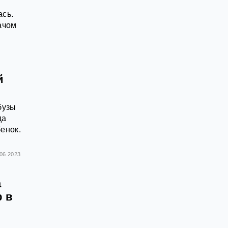
ась.
ачом
й
бузы
да
енок.
.06.2023
а
р в