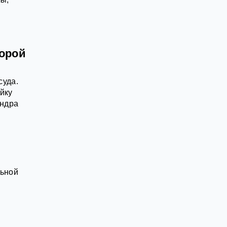
торой
суда.
йку
андра
льной