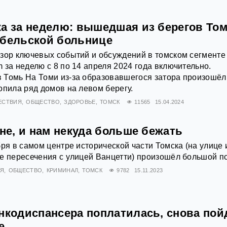
ка за неделю: вышедшая из берегов Том
абельской больнице
зор ключевых событий и обсуждений в томском сегменте
 за неделю с 8 по 14 апреля 2024 года включительно.
 Томь На Томи из-за образовавшегося затора произошёл
опила ряд домов на левом берегу.
ЕСТВИЯ
ОБЩЕСТВО
ЗДОРОВЬЕ
ТОМСК
11565
15.04.2024
гне, и нам некуда больше бежать
бря в самом центре исторической части Томска (на улице
е пересечения с улицей Ванцетти) произошёл большой п
ИЯ
ОБЩЕСТВО
КРИМИНАЛ
ТОМСК
9782
15.11.2023
нкодиспансера поплатилась, снова пой
е