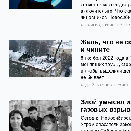
сегменте мессенджера
включительно. Что ск
чиновников Новосиби
АННА ЛЕРО
ПРОИСШЕСТВИ
Жаль, что не с
и чините
8 ноября 2022 года в 
менявших трубы, сгор
и якобы выделили ден
не бывает.
АНДРЕЙ ТИХОНОВ
ПРОИСШ
Злой умысел и
газовых взрыв
Сегодня Новосибирск 
Утром спасатели зако
столице Сибири офиц