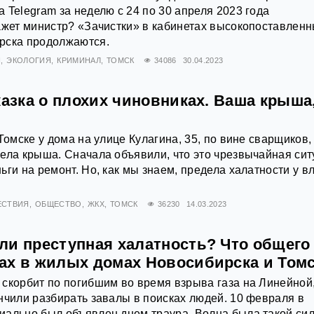
 Telegram за неделю с 24 по 30 апреля 2023 года
ажет министр? «Зачистки» в кабинетах высокопоставлен
рска продолжаются.
Я
ЭКОЛОГИЯ
КРИМИНАЛ
ТОМСК
34086
30.04.2023
казка о плохих чиновниках. Ваша крыша
Томске у дома на улице Кулагина, 35, по вине сварщиков,
ела крыша. Сначала объявили, что это чрезвычайная си
ьги на ремонт. Но, как мы знаем, предела халатности у в
ЕСТВИЯ
ОБЩЕСТВО
ЖКХ
ТОМСК
36230
14.03.2023
ли преступная халатность? Что общего
ах в жилых домах Новосибирска и Том
скорбит по погибшим во время взрыва газа на Линейной,
нчили разбирать завалы в поисках людей. 10 февраля в
иально был объявлен днем траура. Волна была такой си