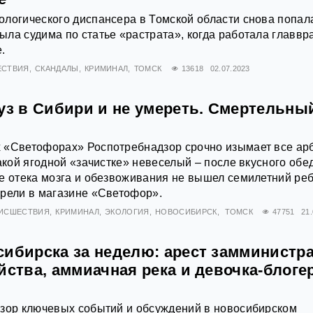
логического диспансера в Томской области снова попал
ла судима по статье «растрата», когда работала главвр
.
ЕСТВИЯ
СКАНДАЛЫ
КРИМИНАЛ
ТОМСК
13618
02.07.2023
буз в Сибири и не умереть. Смертельны
 «Светофорах» Роспотребнадзор срочно изымает все ар
такой ягодной «зачистке» невеселый – после вкусного обе
е отека мозга и обезвоживания не вышел семилетний реб
рели в магазине «Светофор».
ИСШЕСТВИЯ
КРИМИНАЛ
ЭКОЛОГИЯ
НОВОСИБИРСК
ТОМСК
47751
21
сибирска за неделю: арест замминистр
йства, аммиачная река и девочка-блоге
бзор ключевых событий и обсуждений в новосибирском