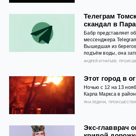
Телеграм Томс
скандал в Пар
Бабр представляет об
мессенджера Telegram
Вышедшая из берегов
подъём воды, она зат
АНДРЕЙ ИГНАТЬЕВ
ПРОИСШ
Этот город в о
Ночью с 12 на 13 ноя
Карла Маркса в район
ЯНА ЛЕДИНА
ПРОИСШЕСТВ
Экс-главврач о
кривой дорожк