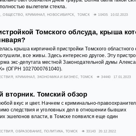
 полностью вылетели стекла.
Я
ОБЩЕСТВО
КРИМИНАЛ
НОВОСИБИРСК
ТОМСК
10435
10.02.2023
ристройкой Томского облсуда, крыша ко
января?
елась крыша кирпичной пристройки Томского областного 
отушили, все живы. Здесь интересно другое. Эту пристро
ирма экс-депутата местной Законодательной думы Алекс
» (ОГРН 1027000761040).
ЕСТВИЯ
КРИМИНАЛ
ЭКОНОМИКА И БИЗНЕС
ТОМСК
34440
17.01.2023
й вторник. Томский обзор
любой вкус и цвет. Начнем с криминально-правоохраните
мимо следствия и уголовных дел в отношении бывших
их эшелонов власти, в Томске появился еще один
ЕСТВИЯ
ОБРАЗОВАНИЕ
ПОЛИТИКА
ТОМСК
33143
20.12.2022