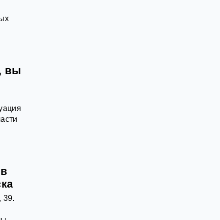
ных
, вы
туация
ласти
 в
ска
 39.
лы,