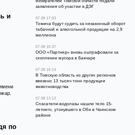
избирателей Томской области подали
заявления об участии в ДЭГ
ь и
07.08 17:03
Томича будут судить за незаконный оборот
табачной и алкогольной продукции на 2,9
миллиона
07.08 16:37
ООО «Партнер» вновь оштрафовали за
скопление мусора в Бакчаре
07.08 16:14
В Томскую область из других регионов
ввезено 13 тысяч тонн продукции
животноводства
 имени
ожар.
07.08 13:13
Спасатели-водолазы нашли тело 15-
летнего, утонувшего в Оби в Чаинском
районе
дя по