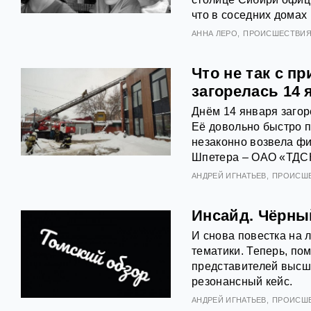
что в соседних домах
АННА ЛЕРО
ПРОИСШЕСТВИ
Что не так с п
загорелась 14 
Днём 14 января загор
Её довольно быстро п
незаконно возвела ф
Шпетера – ОАО «ТДСК
АНДРЕЙ ИГНАТЬЕВ
ПРОИСШ
Инсайд. Чёрны
И снова повестка на 
тематики. Теперь, по
представителей высш
резонансный кейс.
АНДРЕЙ ИГНАТЬЕВ
ПРОИСШ