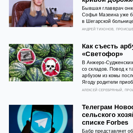
Бывшая главврач онко
Софья Мазеина уже бы
в Шегарской больнице
АНДРЕЙ ТИХОНОВ
ПРОИСШ
Как съесть ар
«Светофор»
В Анжеро-Судженских
со складов. Повод к 
арбузом из комы посл
Ягоду родители приоб
АЛЕКСЕЙ СЕРЕБРЯНЫЙ
ПРО
Телеграм Ново
сельского хозя
списке Forbes
Бабр представляет о