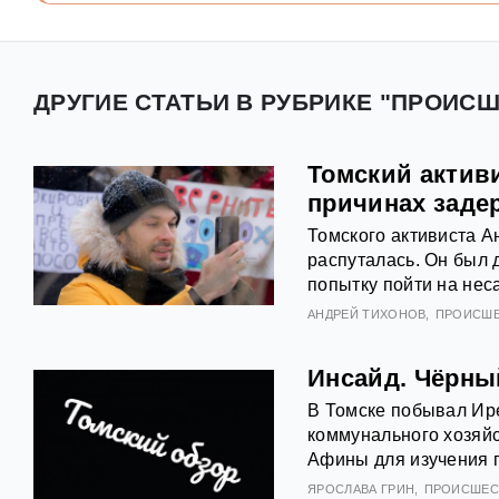
ДРУГИЕ СТАТЬИ В РУБРИКЕ "ПРОИСШ
Томский активи
причинах заде
Томского активиста А
распуталась. Он был 
попытку пойти на не
АНДРЕЙ ТИХОНОВ
ПРОИСШ
Инсайд. Чёрны
В Томске побывал Ире
коммунального хозяй
Афины для изучения 
ЯРОСЛАВА ГРИН
ПРОИСШЕС