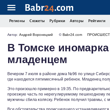
Babr
24
.com
Регионы
Сюжеты
Рубрики
Авторы
Рейтинги
Андрей Воронецкий
©
Babr24.com
ПРОИСШЕСТ
В Томске иномарка 
младенцем
Вечером 7 июля в районе дома №96 по улице Сибирск
где находился пятимесячный ребенок. Младенец пол
Это произошло примерно в 19:35. По предварительн
проезжую часть по нерегулируемому пешеходному пе
мужчины сбила коляску. Ребенок получил травмы, с м
Все обстоятельства происшедшего устанавливаются