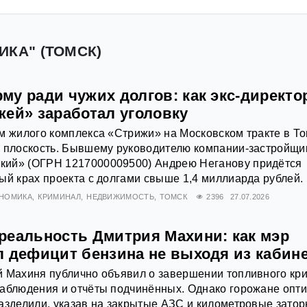
ИКА" (ТОМСК)
у ради чужих долгов: как экс-директо
жей» заработал уголовку
м жилого комплекса «Стрижи» на Московском тракте в Т
ю плоскость. Бывшему руководителю компании-застройщи
ий» (ОГРН 1217000009500) Андрею Неганову придётся
ый крах проекта с долгами свыше 1,4 миллиарда рублей.
НОМИКА
КРИМИНАЛ
НЕДВИЖИМОСТЬ
ТОМСК
2396
27.07.2026
реальность Дмитрия Махини: как мэр
л дефицит бензина не выходя из кабин
 Махиня публично объявил о завершении топливного кри
наблюдения и отчёты подчинённых. Однако горожане опт
азделили, указав на закрытые АЗС и километровые затор