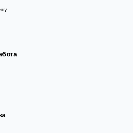
ину
абота
за