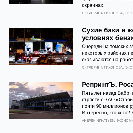
окраинах.
ОКТЯБРИНА ТИХОНОВА
ЭКО
Сухие баки и ж
условиях бенз
Очереди на томских з
некоторых районах пе
сказываются на работ
ОКТЯБРИНА ТИХОНОВА
ЭКО
РепринтЪ. Роса
Пять лет назад Бабр 
стрясти с ЗАО «Стро
почти 90 миллионов р
Интересно, кто кого? 
АНДРЕЙ ИГНАТЬЕВ
ЭКОНОМ