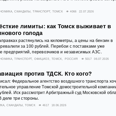
НОМИКА
СКАНДАЛЫ
ТРАНСПОРТ
ТОМСК
4066
22.07.2026
ёсткие лимиты: как Томск выживает в
инового голода
аправках растянулись на километры, а цены на бензин в
ревалили за 100 рублей. Перебои с поставками уже
е предприятий, перевозчиков и независимых АЗС.
НОМИКА
ТРАНСПОРТ
ОФИЦИОЗ
ТОМСК
РОССИЯ
5017
06.07.2026
виация против ТДСК. Кто кого?
писал: Федеральное агентство воздушного транспорта хоч
ительное управление Томской домостроительной компани
ублей. Иск рассмотрит Арбитражный суд Московской обла
В деле три стороны.
ИКА
СКАНДАЛЫ
ТОМСК
4617
18.06.2026