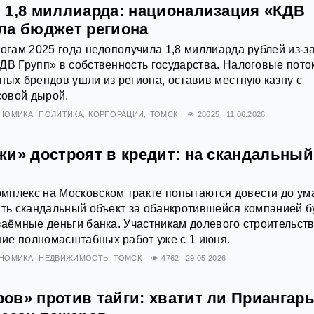
 1,8 миллиарда: национализация «КДВ
ла бюджет региона
тогам 2025 года недополучила 1,8 миллиарда рублей из-з
ДВ Групп» в собственность государства. Налоговые пото
ных брендов ушли из региона, оставив местную казну с
овой дырой.
НОМИКА
ПОЛИТИКА
КОРПОРАЦИИ
ТОМСК
28625
11.06.2026
жи» достроят в кредит: на скандальны
мплекс на Московском тракте попытаются довести до ум
ать скандальный объект за обанкротившейся компанией б
заёмные деньги банка. Участникам долевого строительст
ие полномасштабных работ уже с 1 июня.
НОМИКА
НЕДВИЖИМОСТЬ
ТОМСК
4762
29.05.2026
ов» против тайги: хватит ли Приангар