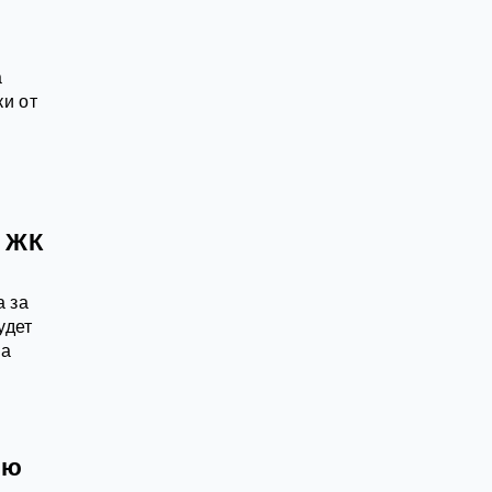
а
ки от
й ЖК
а за
удет
ва
ью