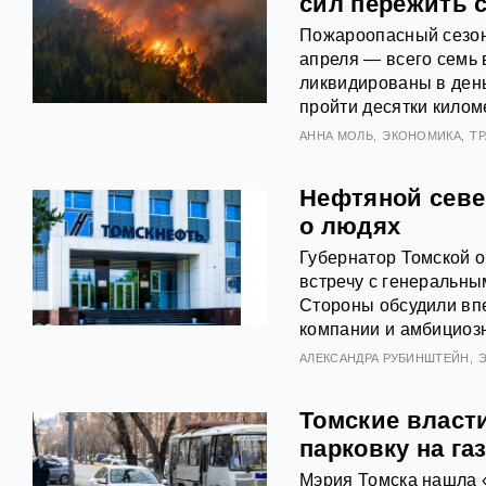
сил пережить 
Пожароопасный сезон 
апреля — всего семь 
ликвидированы в день
пройти десятки килом
АННА МОЛЬ
ЭКОНОМИКА
Т
Нефтяной севе
о людях
Губернатор Томской 
встречу с генеральн
Стороны обсудили вп
компании и амбициоз
АЛЕКСАНДРА РУБИНШТЕЙН
Томские власт
парковку на га
Мэрия Томска нашла 