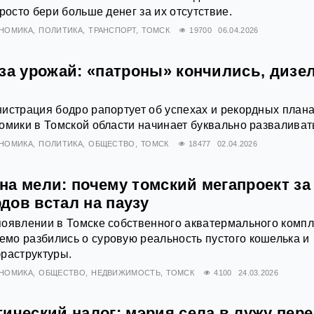
росто бери больше денег за их отсутствие.
НОМИКА
ПОЛИТИКА
ТРАНСПОРТ
ТОМСК
19700
06.04.2026
за урожай: «патроны» кончились, дизе
истрация бодро рапортует об успехах и рекордных плана
омики в Томской области начинает буквально разваливат
НОМИКА
ПОЛИТИКА
ОБЩЕСТВО
ТОМСК
18477
02.04.2026
на мели: почему томский мегапроект за
дов встал на паузу
появлении в Томске собственного акватермального компл
мо разбились о суровую реальность пустого кошелька и
раструктуры.
НОМИКА
ОБЩЕСТВО
НЕДВИЖИМОСТЬ
ТОМСК
4100
24.03.2026
ический налог: мэрия села в лужу пер