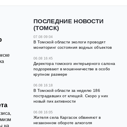
ПОСЛЕДНИЕ НОВОСТИ
(ТОМСК)
07.08 09:04
р
В Томской области экологи проводят
мониторинг состояния водных объектов
омске
06.08 16:45
ка
Директора томского интерьерного салона
подозревают в мошенничестве в особо
крупном размере
06.08 16:18
В Томской области за неделю 186
пострадавших от клещей. Скоро у них
новый пик активности
ета
06.08 16:05
зиса,
Жителя села Каргасок обвиняют в
имизм
незаконном обороте алкоголя
ы на