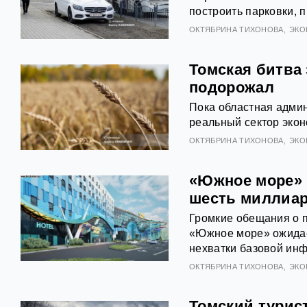
построить парковки, п
ОКТЯБРИНА ТИХОНОВА
ЭКО
Томская битва 
подорожал
Пока областная админ
реальный сектор экон
ОКТЯБРИНА ТИХОНОВА
ЭКО
«Южное море» 
шесть миллиар
Громкие обещания о 
«Южное море» ожидае
нехватки базовой инф
ОКТЯБРИНА ТИХОНОВА
ЭКО
Томский турист