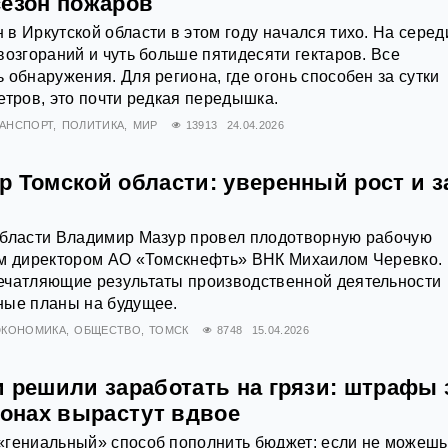
сезон пожаров
в Иркутской области в этом году начался тихо. На серед
возгораний и чуть больше пятидесяти гектаров. Все
 обнаружения. Для региона, где огонь способен за сутки
етров, это почти редкая передышка.
РАНСПОРТ
ПОЛИТИКА
МИР
13913
24.04.2026
р Томской области: уверенный рост и з
области Владимир Мазур провел плодотворную рабочую
ым директором АО «Томскнефть» ВНК Михаилом Черевко.
ечатляющие результаты производственной деятельности
ные планы на будущее.
ЭКОНОМИКА
ОБЩЕСТВО
ТОМСК
8748
15.04.2026
и решили заработать на грязи: штрафы 
зонах вырастут вдвое
«гениальный» способ пополнить бюджет: если не можешь