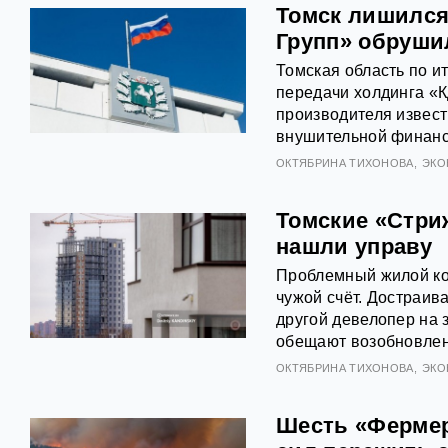
Томск лишился
Групп» обруши
Томская область по и
передачи холдинга «К
производителя извест
внушительной финанс
ОКТЯБРИНА ТИХОНОВА
ЭКО
Томские «Стри
нашли управу
Проблемный жилой ко
чужой счёт. Достраив
другой девелопер на 
обещают возобновлен
ОКТЯБРИНА ТИХОНОВА
ЭКО
Шесть «Фермер