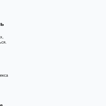
ль
х,
ься.
екса
ед