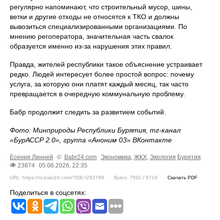
регулярно напоминают, что строительный мусор, шины,
ветки и другие отходы не относятся к ТКО и должны
вывозиться специализированными организациями. По
мнению регоператора, значительная часть свалок
образуется именно из-за нарушения этих правил.
Правда, жителей республики такое объяснение устраивает
редко. Людей интересует более простой вопрос: почему
услуга, за которую они платят каждый месяц, так часто
превращается в очередную коммунальную проблему.
Бабр продолжит следить за развитием событий.
Фото: Минприроды Республики Бурятия, тг-канал
«БурАССР 2.0», группа «Аноним 03» ВКонтакте
Есения Линней
©
Babr24.com
Экономика
,
ЖКХ
,
Экология
Бурятия
23874
05.06.2026, 22:35
URL: https://m.babr24.com/?IDE=292798
Bytes: 7592 / 6710
Скачать PDF
Поделиться в соцсетях: