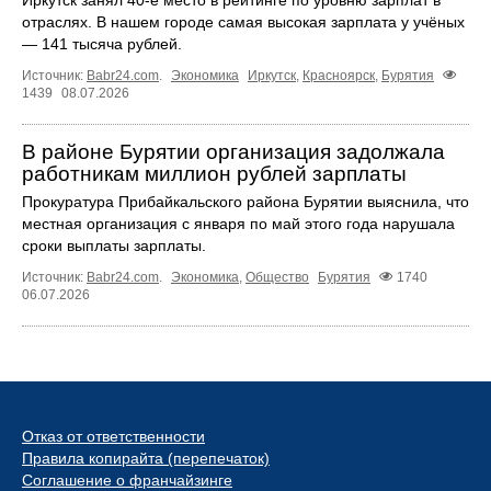
отраслях. В нашем городе самая высокая зарплата у учёных
— 141 тысяча рублей.
Источник:
Babr24.com
.
Экономика
Иркутск
,
Красноярск
,
Бурятия
1439
08.07.2026
В районе Бурятии организация задолжала
работникам миллион рублей зарплаты
Прокуратура Прибайкальского района Бурятии выяснила, что
местная организация с января по май этого года нарушала
сроки выплаты зарплаты.
Источник:
Babr24.com
.
Экономика
,
Общество
Бурятия
1740
06.07.2026
Отказ от ответственности
Правила копирайта (перепечаток)
Соглашение о франчайзинге