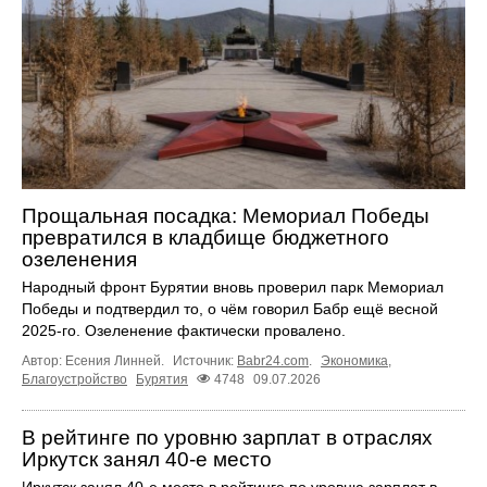
Прощальная посадка: Мемориал Победы
превратился в кладбище бюджетного
озеленения
Народный фронт Бурятии вновь проверил парк Мемориал
Победы и подтвердил то, о чём говорил Бабр ещё весной
2025-го. Озеленение фактически провалено.
Автор: Есения Линней.
Источник:
Babr24.com
.
Экономика
,
Благоустройство
Бурятия
4748
09.07.2026
В рейтинге по уровню зарплат в отраслях
Иркутск занял 40-е место
Иркутск занял 40‑е место в рейтинге по уровню зарплат в