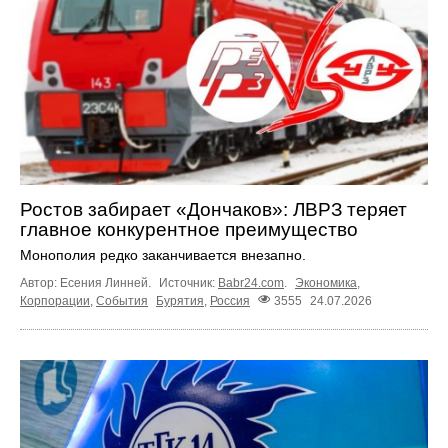
Ростов забирает «Дончаков»: ЛВРЗ теряет
главное конкурентное преимущество
Монополия редко заканчивается внезапно.
Автор: Есения Линней.
Источник:
Babr24.com
.
Экономика
,
Корпорации
,
События
Бурятия
,
Россия
3555
24.07.2026