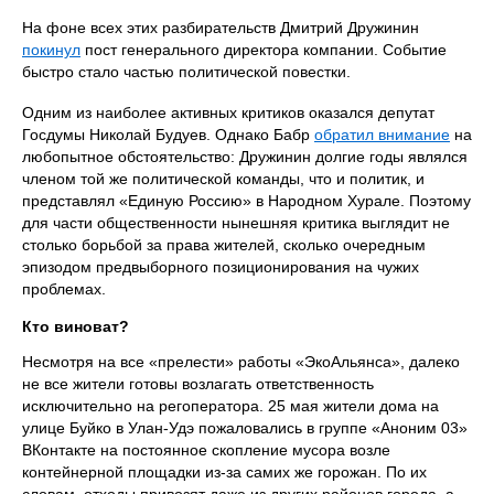
На фоне всех этих разбирательств Дмитрий Дружинин
покинул
пост генерального директора компании. Cобытие
быстро стало частью политической повестки.
Одним из наиболее активных критиков оказался депутат
Госдумы Николай Будуев. Однако Бабр
обратил внимание
на
любопытное обстоятельство: Дружинин долгие годы являлся
членом той же политической команды, что и политик, и
представлял «Единую Россию» в Народном Хурале. Поэтому
для части общественности нынешняя критика выглядит не
столько борьбой за права жителей, сколько очередным
эпизодом предвыборного позиционирования на чужих
проблемах.
Кто виноват?
Несмотря на все «прелести» работы «ЭкоАльянса», далеко
не все жители готовы возлагать ответственность
исключительно на регоператора. 25 мая жители дома на
улице Буйко в Улан-Удэ пожаловались в группе «Аноним 03»
ВКонтакте на постоянное скопление мусора возле
контейнерной площадки из-за самих же горожан. По их
словам, отходы привозят даже из других районов города, а