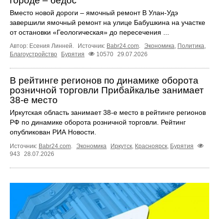
городе – бедос
Вместо новой дороги – ямочный ремонт В Улан-Удэ
завершили ямочный ремонт на улице Бабушкина на участке
от остановки «Геологическая» до пересечения ...
Автор: Есения Линней.
Источник:
Babr24.com
.
Экономика
,
Политика
,
Благоустройство
Бурятия
10570
29.07.2026
В рейтинге регионов по динамике оборота
розничной торговли Прибайкалье занимает
38‑е место
Иркутская область занимает 38‑е место в рейтинге регионов
РФ по динамике оборота розничной торговли. Рейтинг
опубликован РИА Новости.
Источник:
Babr24.com
.
Экономика
Иркутск
,
Красноярск
,
Бурятия
943
28.07.2026