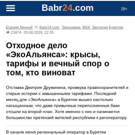
Babr
24
.com
18+
Есения Линней
©
Babr24.com
Экономика
,
ЖКХ
,
Экология
Бурятия
23874
05.06.2026, 22:35
Отходное дело
«ЭкоАльянса»: крысы,
тарифы и вечный спор о
том, кто виноват
Отставка Дмитрия Дружинина, проверка правоохранителей и
старые истории с завышенными тарифами. Последний
месяц для «ЭкоАльянса» в Бурятии вышел настолько
насыщенным, что даже привычные переполненные баки
отошли на второй план. Хотя именно с них и начинается
большинство претензий жителей республики к регоператору.
В начале июня региональный оператор в Бурятии