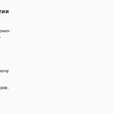
тии
онно-
ь
хочу
ров.