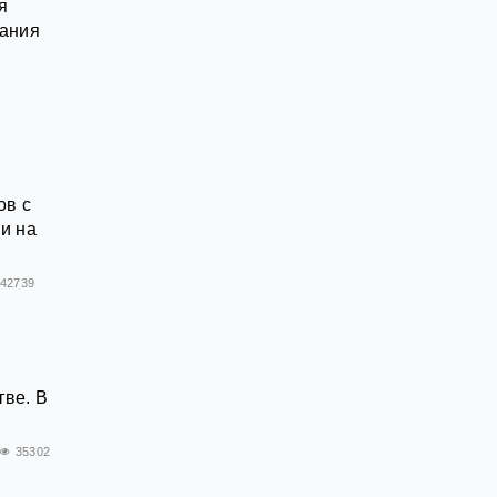
я
вания
ов с
и на
42739
тве. В
35302