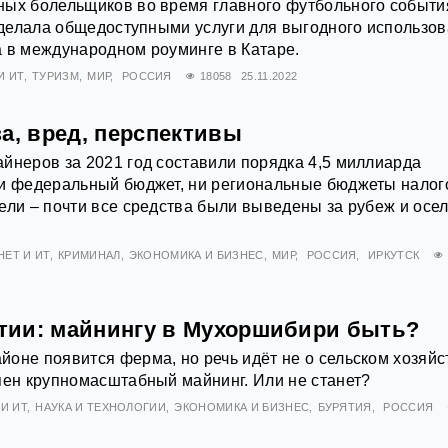
ных болельщиков во время главного футбольного событи
 сделала общедоступными услуги для выгодного использо
 в международном роуминге в Катаре.
И ИТ
ТУРИЗМ
МИР
РОССИЯ
18058
25.11.2022
а, вред, перспективы
йнеров за 2021 год составили порядка 4,5 миллиарда
ни федеральный бюджет, ни региональные бюджеты налог
ели – почти все средства были выведены за рубеж и осел
НЕТ И ИТ
КРИМИНАЛ
ЭКОНОМИКА И БИЗНЕС
МИР
РОССИЯ
ИРКУТСК
рятии: майнингу в Мухоршибири быть?
оне появится ферма, но речь идёт не о сельском хозяйс
пен крупномасштабный майнинг. Или не станет?
И ИТ
НАУКА И ТЕХНОЛОГИИ
ЭКОНОМИКА И БИЗНЕС
БУРЯТИЯ
РОССИЯ