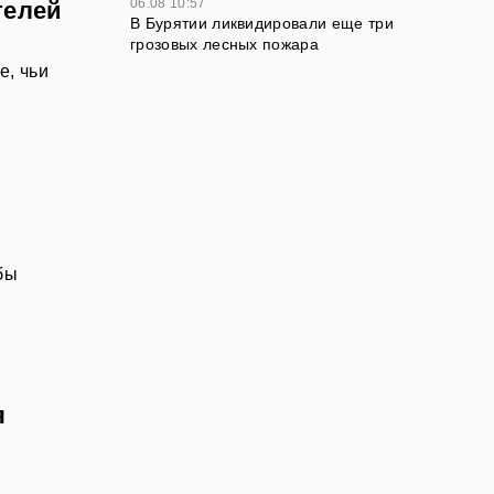
06.08 10:57
телей
В Бурятии ликвидировали еще три
грозовых лесных пожара
е, чьи
бы
я