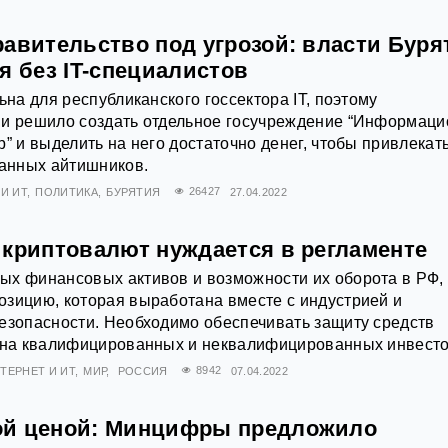
равительство под угрозой: власти Буря
я без IT-специалистов
ьна для республиканского госсектора IT, поэтому
ии решило создать отдельное госучреждение “Информаци
” и выделить на него достаточно денег, чтобы привлекат
анных айтишников.
И ИТ
ПОЛИТИКА
БУРЯТИЯ
26427
27.04.2022
 криптовалют нуждается в регламенте
ых финансовых активов и возможности их оборота в РФ, 
зицию, которая выработана вместе с индустрией и
езопасности. Необходимо обеспечивать защиту средств
х на квалифицированных и неквалифицированных инвесто
ТЕРНЕТ И ИТ
МИР
РОССИЯ
8942
07.04.2022
ой ценой: Минцифры предложило