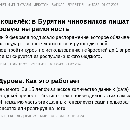
НЕТ И ИТ
ТУРИЗМ
ИРКУТСК
БАЙКАЛ
БУРЯТИЯ
5232
01.07.2026
 кошелёк: в Бурятии чиновников лишат
ровую неграмотность
ии 9 февраля подписало распоряжение, которое обязыва
х государственные должности, и руководителей
ов пройти курсы по использованию нейросетей до 1 апр
финансируется из республиканского бюджета.
И ИТ
ОФИЦИОЗ
БУРЯТИЯ
14249
24.02.2026
 Дурова. Как это работает
нь много. За 15 лет физическое количество данных (data)
егодный прирост – больше, чем производилось этих самы
 И немалую часть этих данных генерируют сами пользоват
оцсетях или реагируя на него.
 ИТ
РАССЛЕДОВАНИЯ
МИР
21361
31.08.2024