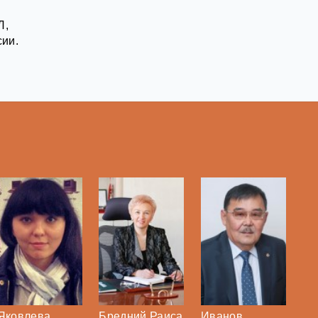
Л,
сии.
Яковлева
Бредний Раиса
Иванов