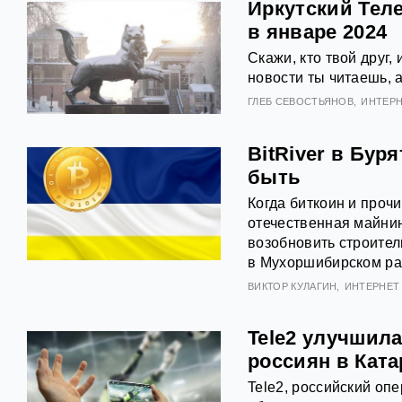
Иркутский Тел
в январе 2024
Скажи, кто твой друг,
новости ты читаешь, а 
ГЛЕБ СЕВОСТЬЯНОВ
ИНТЕРН
BitRiver в Бур
быть
Когда биткоин и проч
отечественная майнин
возобновить строите
в Мухоршибирском ра
ВИКТОР КУЛАГИН
ИНТЕРНЕТ 
Tele2 улучшил
россиян в Ката
Tele2, российский оп