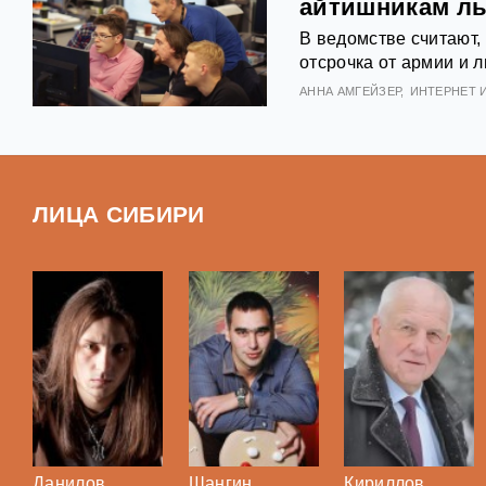
айтишникам ль
В ведомстве считают,
отсрочка от армии и 
АННА АМГЕЙЗЕР
ИНТЕРНЕТ И
ЛИЦА СИБИРИ
Данилов
Шангин
Кириллов