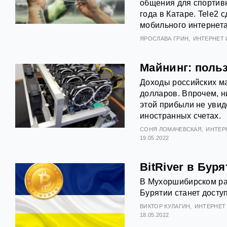
общения для спортив
года в Катаре. Tele2
мобильного интернета
ЯРОСЛАВА ГРИН
ИНТЕРНЕТ 
Майнинг: польз
Доходы российских ма
долларов. Впрочем, 
этой прибыли не увид
иностранных счетах.
СОНЯ ЛОМАЧЕВСКАЯ
ИНТЕР
19.05.2022
BitRiver в Бу
В Мухоршибирском рай
Бурятии станет досту
ВИКТОР КУЛАГИН
ИНТЕРНЕТ 
18.05.2022