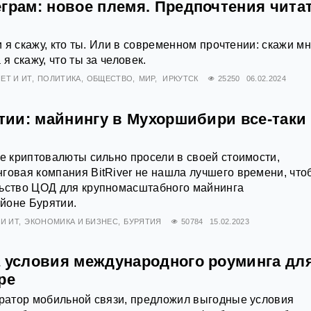
еграм: новое племя. Предпочтения чита
 и я скажу, кто ты. Или в современном прочтении: скажи мн
я скажу, что ты за человек.
ЕТ И ИТ
ПОЛИТИКА
ОБЩЕСТВО
МИР
ИРКУТСК
25250
06.02.2024
ятии: майнингу в Мухоршибири все-таки
ие криптовалюты сильно просели в своей стоимости,
говая компания BitRiver не нашла лучшего времени, что
льство ЦОД для крупномасштабного майнинга
йоне Бурятии.
И ИТ
ЭКОНОМИКА И БИЗНЕС
БУРЯТИЯ
50784
15.02.2023
а условия международного роуминга дл
ре
ератор мобильной связи, предложил выгодные условия